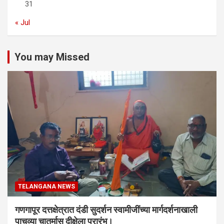
31
« Jul
You may Missed
TELANGANA NEWS
गणगापूर दत्तक्षेत्रात दंडी सुदर्शन स्वामीजींच्या मार्गदर्शनाखाली
पाचव्या चातुर्मास दीक्षेला प्रारंभ।