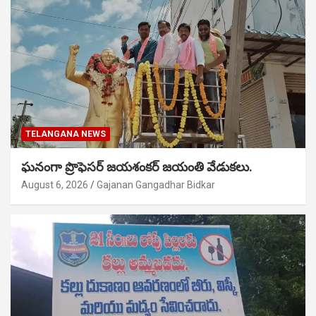
TELANGANA NEWS
ఘనంగా ప్రొఫెసర్ జయశంకర్ జయంతి వేడుకలు.
August 6, 2026
Gajanan Gangadhar Bidkar