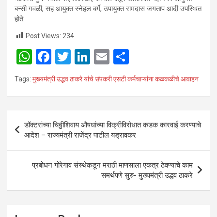
बन्सी गवळी, सह आयुक्त स्नेहल बर्गे, उपायुक्त रामदास जगताप आदी उपस्थित
होते.
Post Views:
234
W
F
T
Li
E
S
h
a
wi
n
m
h
Tags:
मुख्यमंत्री उद्धव ठाकरे यांचे संपकरी एसटी कर्मचाऱ्यांना कळकळीचे आवाहन
at
ce
tt
ke
ail
ar
s
b
er
dI
e
A
o
n
Post
डॉक्टरांच्या चिठ्ठीशिवाय औषधांच्या विक्रीविरोधात कडक कारवाई करण्याचे
p
o
navigation
आदेश – राज्यमंत्री राजेंद्र पाटील यड्रावकर
p
k
प्रबोधन गोरेगाव संस्थेकडून मराठी माणसाला एकत्र ठेवण्याचे काम
समर्थपणे सुरु- मुख्यमंत्री उद्धव ठाकरे