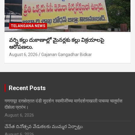
TELANGANA NEWS
వర్ని కల్లు దుకాణాల్లో మైనర్లకు కల్లు విక్రయాలపై
ఆరోపణలు.
August 6, 2026
Gajanan Gangadhar Bidkar
Recent Posts
गणगापूर दत्तक्षेत्रात दंडी सुदर्शन स्वामीजींच्या मार्गदर्शनाखाली पाचव्या चातुर्मास
दीक्षेला प्रारंभ।
August 6, 2026
చేనేత దినోత్సవ వేడుకలకు ముమ్మర ఏర్పాట్లు.
August 6, 2026