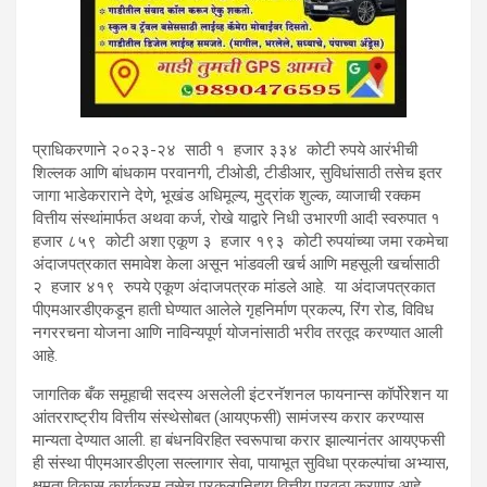
प्राधिकरणाने २०२३-२४ साठी १ हजार ३३४ कोटी रुपये आरंभीची
शिल्लक आणि बांधकाम परवानगी, टीओडी, टीडीआर, सुविधांसाठी तसेच इतर
जागा भाडेकराराने देणे, भूखंड अधिमूल्य, मुद्रांक शुल्क, व्याजाची रक्कम
वित्तीय संस्थांमार्फत अथवा कर्ज, रोखे याद्वारे निधी उभारणी आदी स्वरुपात १
हजार ८५९ कोटी अशा एकूण ३ हजार १९३ कोटी रुपयांच्या जमा रकमेचा
अंदाजपत्रकात समावेश केला असून भांडवली खर्च आणि महसूली खर्चासाठी
२ हजार ४१९ रुपये एकूण अंदाजपत्रक मांडले आहे. या अंदाजपत्रकात
पीएमआरडीएकडून हाती घेण्यात आलेले गृहनिर्माण प्रकल्प, रिंग रोड, विविध
नगररचना योजना आणि नाविन्यपूर्ण योजनांसाठी भरीव तरतूद करण्यात आली
आहे.
जागतिक बँक समूहाची सदस्य असलेली इंटरनॅशनल फायनान्स कॉर्पोरेशन या
आंतरराष्ट्रीय वित्तीय संस्थेसोबत (आयएफसी) सामंजस्य करार करण्यास
मान्यता देण्यात आली. हा बंधनविरहित स्वरूपाचा करार झाल्यानंतर आयएफसी
ही संस्था पीएमआरडीएला सल्लागार सेवा, पायाभूत सुविधा प्रकल्पांचा अभ्यास,
क्षमता विकास कार्यक्रम तसेच प्रकल्पनिहाय वित्तीय पुरवठा करणार आहे.