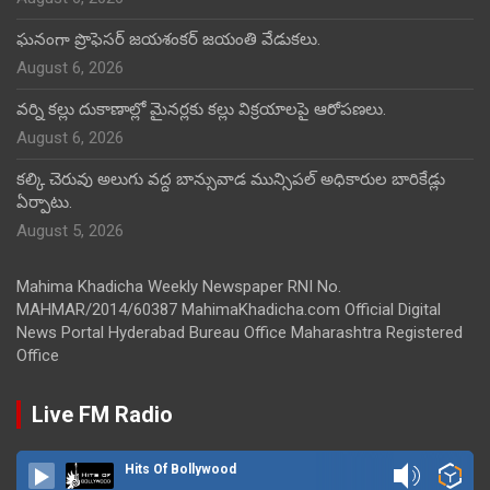
ఘనంగా ప్రొఫెసర్ జయశంకర్ జయంతి వేడుకలు.
August 6, 2026
వర్ని కల్లు దుకాణాల్లో మైనర్లకు కల్లు విక్రయాలపై ఆరోపణలు.
August 6, 2026
కల్కి చెరువు అలుగు వద్ద బాన్సువాడ మున్సిపల్ అధికారుల బారికేడ్లు
ఏర్పాటు.
August 5, 2026
Mahima Khadicha Weekly Newspaper RNI No.
MAHMAR/2014/60387 MahimaKhadicha.com Official Digital
News Portal Hyderabad Bureau Office Maharashtra Registered
Office
Live FM Radio
Hits Of Bollywood