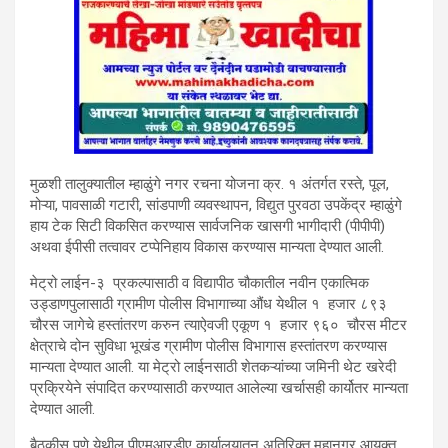
मुळशी तालुक्यातील म्हाळुंगे नगर रचना योजना क्र. १ अंतर्गत रस्ते, पूल,
मोऱ्या, पावसाळी गटारी, सांडपाणी व्यवस्थापन, विद्युत पुरवठा उपकेंद्र म्हाळुंगे
हाय टेक सिटी विकसित करण्यास सार्वजनिक खासगी भागीदारी (पीपीपी)
अथवा ईपीसी तत्वावर टप्पेनिहाय विकास करण्यास मान्यता देण्यात आली.
मेट्रो लाईन-३ प्रकल्पासाठी व विद्यापीठ चौकातील नवीन एकात्मिक
उड्डाणपुलासाठी ग्रामीण पोलीस विभागाच्या औंध येथील १ हजार ८९३
चौरस जागेचे हस्तांतरण करुन त्याऐवजी एकूण १ हजार ९६० चौरस मीटर
क्षेत्राचे दोन सुविधा भूखंड ग्रामीण पोलीस विभागास हस्तांतरण करण्यास
मान्यता देण्यात आली. या मेट्रो लाईनसाठी शेतकऱ्यांच्या जमिनी थेट खरेदी
प्रक्रियेने संपादित करण्यासाठी करण्यात आलेल्या खर्चासही कार्योतर मान्यता
देण्यात आली.
बैठकीस पुणे येथील पीएमआरडीए कार्यालयातून अतिरिक्त महानगर आयुक्त