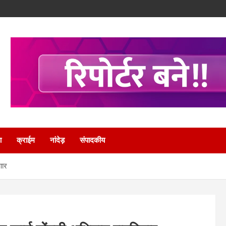
ा
क्राईम
नांदेड़
संपादकीय
णार