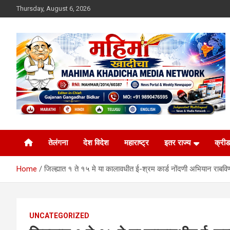
Skip
Thursday, August 6, 2026
to
content
MULIT LANGUAGE NEWS PORTAL
Mahimakhadicha
तेलंगना
देश विदेश
महाराष्ट्र
इतर राज्य
क्रीड
Home
जिल्ह्यात १ ते १५ मे या कालावधीत ई-श्रम कार्ड नोंदणी अभियान राबवि
UNCATEGORIZED