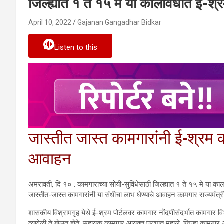
जिल्ह्यात १ ते १५ मे या कालावधीत ई-श्
April 10, 2022
Gajanan Gangadhar Bidkar
Listen to this
जास्तीत जास्त कामगारांनी ई-श्रम क
आवाहन
अमरावती, दि १० : कामगारांच्या सोयी-सुविधेसाठी जिल्ह्यात १ ते १५ मे या का
जास्तीत-जास्त कामगारांनी या संधीचा लाभ घेण्याचे आवाहन कामगार राज्यमंत्र
शासकीय विश्रामगृह येथे ई-श्रम पोर्टलवर कामगार नोंदणीसंदर्भात कामगार विभा
त्यावेळी ते बोलत होते. सहायक कामगार आयुक्त प्रशांत महाले, जिल्हा कामगार