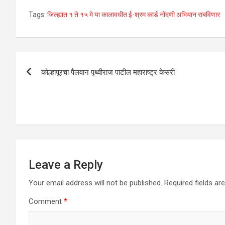
h
a
wi
n
m
h
Tags:
जिल्ह्यात १ ते १५ मे या कालावधीत ई-श्रम कार्ड नोंदणी अभियान राबविणार
at
ce
tt
ke
ail
ar
s
b
er
dI
e
A
o
n
Post
p
o
कोल्हापूरचा पैलवान पृथ्वीराज पाटील महाराष्ट्र केसरी
navigation
p
k
Leave a Reply
Your email address will not be published.
Required fields a
Comment
*