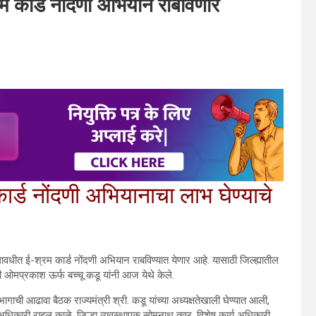
रम कार्ड नोंदणी अभियान राबविणार
ार्ड नोंदणी अभियानाचा लाभ घेण्याचे
लावधीत ई-श्रम कार्ड नोंदणी अभियान राबविण्यात येणार आहे. यासाठी जिल्ह्यातील
ी ओमप्रकाश ऊर्फ बच्चू कडू यांनी आज येथे केले.
गाची आढावा बैठक राज्यमंत्री श्री. कडू यांच्या अध्यक्षतेखाली घेण्यात आली,
 अधिकारी राहुल काळे, जिल्हा व्यवस्थापक सोमनाथ तवर, विशेष कार्य अधिकारी