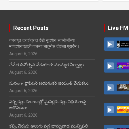
Recent Posts
Live FM
गणगापूर दत्तक्षेत्रात दंडी सुदर्शन स्वामीजींच्या
मार्गदर्शनाखाली पाचव्या चातुर्मास दीक्षेला प्रारंभ।
August 6, 2026
చేనేత దినోత్సవ వేడుకలకు ముమ్మర ఏర్పాట్లు.
August 6, 2026
ఘనంగా ప్రొఫెసర్ జయశంకర్ జయంతి వేడుకలు.
August 6, 2026
వర్ని కల్లు దుకాణాల్లో మైనర్లకు కల్లు విక్రయాలపై
ఆరోపణలు.
August 6, 2026
కల్కి చెరువు అలుగు వద్ద బాన్సువాడ మున్సిపల్