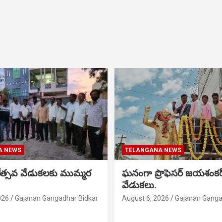
A NEWS
TELANGANA NEWS
నోత్సవ వేడుకలకు ముమ్మర
ఘనంగా ప్రొఫెసర్ జయశంక
వేడుకలు.
026
Gajanan Gangadhar Bidkar
August 6, 2026
Gajanan Ganga