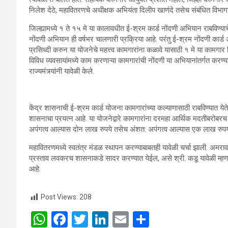
निलेश देठे, महावितरणचे अधीक्षक अभियंता दिलीप खाणंदे तसेच संबंधित विभागा
जिल्ह्यामध्ये १ ते १५ मे या कालावधीत ई-श्रम कार्ड नोंदणी अभियान राबविण्याचे 
नोंदणी अभियान ही वर्षभर चालणारी प्रक्रिया आहे. परंतु ई-श्रम नोंदणी कार
प्रसिध्दी करुन या योजनेचे महत्त्व कामगारांना कळावे यासाठी १ मे या कामगा
विविध व्यवसायांमध्ये काम करणाऱ्या कामगारांची नोंदणी या अभियानांतर्गत करण्
राज्यमंत्र्यांनी यावेळी केले.
केंद्र शासनाची ई-श्रम कार्ड योजना कामगारांच्या कल्याणासाठी राबविण्यात येत
शासनाचा प्रयत्न आहे. या योजनेद्वारे कामगारांना दरमहा आर्थिक मदतीबरोबरच 
अपंगत्व आल्यास दोन लाख रुपये तसेच अंशत: अपंगत्व आल्यास एक लाख रुपय
महावितरणमध्ये स्वतंत्र मंडळ स्थापन करण्याबाबतही यावेळी चर्चा झाली. अमराव
प्रस्ताव लवकरच शासनाकडे सादर करण्यात येईल, असे श्री. कडू यावेळी म्हणाले
आहे.
Post Views:
208
W
F
T
Li
E
S