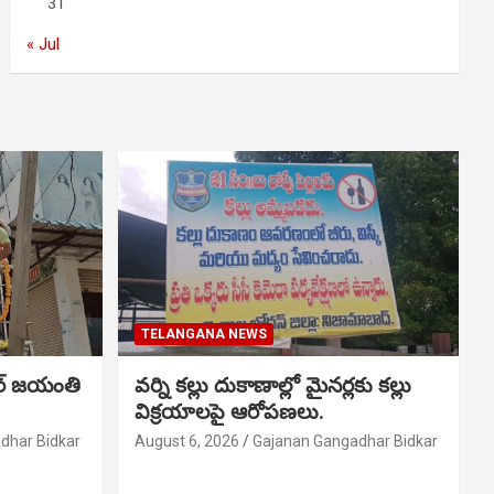
31
« Jul
TELANGANA NEWS
ర్ జయంతి
వర్ని కల్లు దుకాణాల్లో మైనర్లకు కల్లు
విక్రయాలపై ఆరోపణలు.
dhar Bidkar
August 6, 2026
Gajanan Gangadhar Bidkar