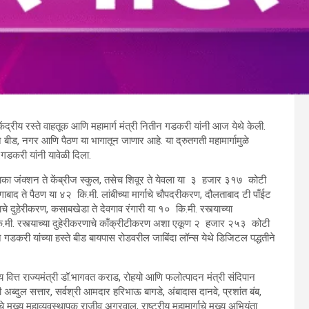
केंद्रीय रस्ते वाहतूक आणि महामार्ग मंत्री नितीन गडकरी यांनी आज येथे केली.
 बीड, नगर आणि पैठण या भागातून जाणार आहे. या द्रुतगती महामार्गामुळे
.गडकरी यांनी यावेळी दिला.
 नाका जंक्शन ते केंब्रीज स्कुल, तसेच शिवूर ते येवला या ३ हजार ३१७ कोटी
ंगाबाद ते पैठण या ४२ कि.मी. लांबीच्या मार्गाचे चौपदरीकरण, दौलताबाद टी पाँईट
याचे दुहेरीकरण, कसाबखेडा ते देवगाव रंगारी या १० कि.मी. रस्त्याच्या
मी. रस्त्याच्या दुहेरीकरणाचे काँक्रीटीकरण अशा एकूण २ हजार २५३ कोटी
तीन गडकरी यांच्या हस्ते बीड बायपास रोडवरील जाबिंदा लॉन्स येथे डिजिटल पद्धतीने
्रीय वित्त राज्यमंत्री डॉ.भागवत कराड, रोहयो आणि फलोत्पादन मंत्री संदिपान
 अब्दुल सत्तार, सर्वश्री आमदार हरिभाऊ बागडे, अंबादास दानवे, प्रशांत बंब,
 मुख्य महाव्यवस्थापक राजीव अग्रवाल, राष्ट्रीय महामार्गाचे मुख्य अभियंता