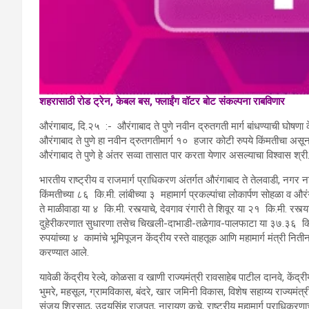
शहरासाठी रोड ट्रेन, केबल बस, फ्लाईंग वॉटर बोट संकल्पना राबविणार
औरंगाबाद, दि.२५ :- औरंगाबाद ते पुणे नवीन द्रुतगती मार्ग बांधण्याची घोषणा 
औरंगाबाद ते पुणे हा नवीन द्रुतगतीमार्ग १० हजार कोटी रुपये किंमतीचा असून
औरंगाबाद ते पुणे हे अंतर सव्वा तासात पार करता येणार असल्याचा विश्वास श्री
भारतीय राष्ट्रीय व राजमार्ग प्राधिकरण अंतर्गत औरंगाबाद ते तेलवाडी, नगर
किंमतीच्या ८६ कि.मी. लांबीच्या ३ महामार्ग प्रकल्पांचा लोकार्पण सोहळा व और
ते माळीवाडा या ४ कि.मी. रस्त्याचे, देवगाव रंगारी ते शिवूर या २१ कि.मी. रस्त्
दुहेरीकरणात सुधारणा तसेच चिखली-दाभाडी-तळेगाव-पालफाटा या ३७.३६ कि.
रुपयांच्या ४ कामांचे भूमिपूजन केंद्रीय रस्ते वाहतूक आणि महामार्ग मंत्री नि
करण्यात आले.
यावेळी केंद्रीय रेल्वे, कोळसा व खाणी राज्यमंत्री रावसाहेब पाटील दानवे, केंद
भुमरे, महसूल, ग्रामविकास, बंदरे, खार जमिनी विकास, विशेष सहाय्य राज्यमंत्री
संजय शिरसाठ, उदयसिंह राजपूत, नारायण कुचे, राष्ट्रीय महामार्ग प्राधिकरणाचे