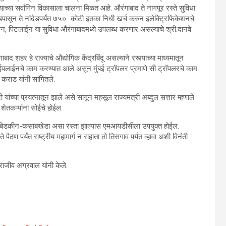
याच्या सर्वांगिन विकासाला चालना मिळत आहे. औरंगाबाद ते नागपूर रस्ते सुविधा
डपासून ते नांदेडपर्यंत ७५० कोटी इतका निधी खर्च करुन इलेक्ट्रिफिकेशनचे
ेशन, पिटलाईन या सुविधा औरंगाबादमध्ये उपलब्ध करणार असल्याचे श्री.दानवे
ाबाद शहर हे राज्याचे औद्योगिक केंद्रबिंदू असल्याने रस्त्याच्या माध्यमातून
पाईपलाईनचे काम करण्यात आले असून मुंबई ट्रॉपलर प्रमाणे सी ट्रॉपलरचे काम
त कराड यांनी सांगितले.
 यांच्या प्रयत्नातून झाले असे सांगून महसूल राज्यमंत्री अब्दुल सत्तार म्हणाले
 शेतकऱ्यांना सोईचे होईल.
ंद्रा-बिडकीन-कसाबखेडा असा रस्ता झाल्यास एमआयडीसीला उपयुक्त होईल.
ैठण पर्यंत राष्ट्रीय महामार्ग न राहाता तो तिसगाव पर्यंत व्हावा अशी विनंती
क राजीव अग्रवाल यांनी केले.