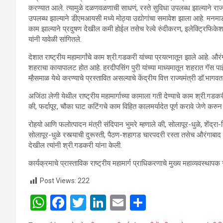
करण्यात आले. त्यामुळे दळणवळणाची साधणं, रस्ते सुविधा उपलब्ध झाल्याने राज्
उपलब्ध झाल्याने डीएमआयसी मध्ये मोठ्या उद्योगांचा समावेश झाला आहे. मनमा
काम झाल्याने प्रदुषण देखील कमी होईल तसेच रेल्वे रुंदीकरण, इलेक्ट्रिफिक
यांनी यावेळी सांगितले.
देशात राष्ट्रीय महामार्गांचे काम श्री.गडकरी यांच्या प्रयत्नातून झाले आहे. औरंग
शहराचा कायापालट होत आहे. हरदीपसिंग पुरी यांच्या माध्यमातून शहरात गॅस 
म्हैसमाळ येथे करण्याचे प्रस्तावित असल्याचे केंद्रीय वित्त राज्यमंत्री डॉ.भागव
अजिंठा लेणी येथील राष्ट्रीय महामार्गाच्या कामाला गती देण्याचे काम श्री.गडकरी
की, फर्दापूर, चौका घाट कटिंगचे काम विहित कालमर्यादेत पूर्ण करावे जेणे करुन
रोहयो आणि फलोत्पादन मंत्री संदिपान भुमरे म्हणाले की, सोलापूर-धुळे, शे
सोलापूर-धुळे रस्त्याची दुरूस्ती, पैठण-शहागड चारपदरी रस्ता तसेच औरंगाबाद ते प
देखील त्यांनी श्री.गडकरी यांना केली.
कार्यक्रमाचे प्रास्ताविक राष्ट्रीय महामार्ग प्राधिकरणाचे मुख्य महाव्यवस्थाप
Post Views:
222
W
F
T
Li
E
S
h
a
wi
n
m
h