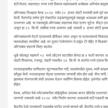
श्री.शेलार, महाराष्ट्र राज्य रस्ते विकास महामंडळाचे अधीक्षक अभियंता बापूसाह
औरंगाबाद‍ जिल्ह्यात येत्या २०२४ पर्यंत २५ हजार कोटी रुपयांची कामे पूर्ण कर
केली. पैठणरोड तसेच पुणे रोडवरील उड्डाणपुलामुळे वाहतूक अडथळा कमी झाला
उभारणार आहे. या रस्त्यामुळे औरंगाबाद शहराच्या मोठा प्रश्न सुटेल. शेंद्र
असून हा २५ कि.मी. लांबीचा रस्ता असणार आहे. यासाठी ४ हजार कोटी इतका
औरंगाबादमध्ये मेट्रो प्रकल्पाचे डीपीआर तयार असून या प्रकल्पामध्ये चिकल
फ्लायओव्हर समाविष्ट आहे. तर दुसरा रेल्वेस्टेशन ते हर्सूल टी पॉईंट ते सिडको बस
औरंगाबाद शहराचे चित्र बदलेल.
धुळे सोलापूर महामार्ग ५२ मध्ये औट्रम घाटातील बोगदा हा ४ पदरी करणार अस
पांढरी पिंपळगाव, रजापूर, पांढरी गावातील २४ कि.मी. चे अंतर्गत रस्ते एकाच विका
मराठवाड्यातील पाणीप्रश्न सुटण्याकरीता नदी, तलावांमधील मुरूम, माती काढल्या
कौतुक केले. मराठवाड्यात मोठ्या प्रमाणवर पाण्याची सोय होत आहे. वीज पाणी,
झाल्यास रोजगाराची संधी उपलब्ध घेऊन सर्वांगिण विकास होईल. इथेनॉल आणि 
होईल.
वेरुळ, अजिंठा येथे पर्यटकांकरीता सोईसुविधा उपलब्ध करुन हेलिपॅड उभारण
लागणारे रस्त्याचे जाळे २०२४ पर्यंत निर्माण करणार असल्याचे श्री.गडकरी म्ह
केंद्रीय रेल्वे राज्यमंत्री रावसाहेब पाटील दानवे म्हणाले की, केंद्रीय रस्ते व वा