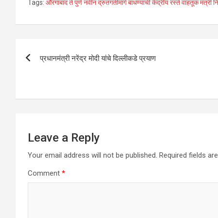
Tags:
औरंगाबाद ते पुणे नवीन द्रुतगतीमार्ग बांधण्याची केंद्रीय रस्ते वाहतूक मंत्र
at
ce
tt
ke
ail
ar
s
b
er
dI
e
A
o
n
Post
p
o
प्रधानमंत्री नरेंद्र मोदी यांचे दिल्लीकडे प्रयाण
navigation
p
k
Leave a Reply
Your email address will not be published.
Required fields a
Comment
*