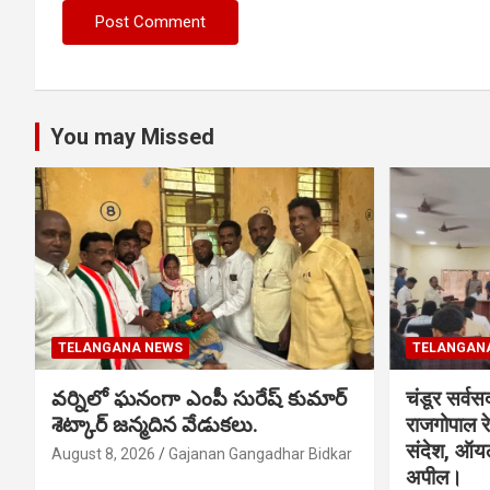
You may Missed
TELANGANA NEWS
TELANGAN
వర్నిలో ఘనంగా ఎంపీ సురేష్ కుమార్
चंडूर सर्वस
శెట్కార్ జన్మదిన వేడుకలు.
राजगोपाल र
संदेश, ऑय
August 8, 2026
Gajanan Gangadhar Bidkar
अपील।