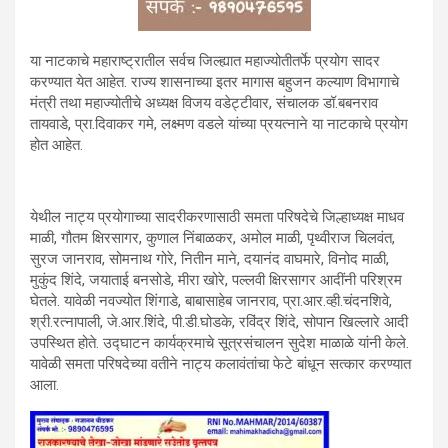
या नाटकाचे महाराष्ट्रातील सर्वच जिल्ह्यात महाज्योतीतर्फे प्रयोग सादर
करण्यात येत आहेत. राज्य शासनाच्या इतर मागास बहुजन कल्याण विभागाचे
मंत्री तथा महाज्योतीचे अध्यक्ष विजय वडेट्टीवार, संचालक डॉ.बबनराव
तायवाडे, प्रा.दिवाकर गमे, लक्ष्मण वडले यांच्या प्रयत्नाने या नाटकाचे प्रयोग
होत आहेत.
येथील नाट्य प्रयोगाच्या सादरीकरणासाठी समता परिषदेचे जिल्हाध्यक्ष माधव
माळी, गौतम क्षिरसागर, कुणाल निंबाळकर, अमोल माळी, पृथ्वीराज चिलवंत,
सुरज जानराव, सोमनाथ गोरे, नितीन माने, दयानंद वाघमारे, विनोद माळी,
मुकुंद शिंदे, जयाताई बनसोडे, मीरा खोरे, पल्लवी क्षिरसागर आदींनी परिश्रम
घेतले. यावेळी नवज्योत शिंगाडे, बाबासाहेब जानराव, प्रा.आर.व्ही.चंदनशिवे,
श्री.रत्नापाली, जे.आर.शिंदे, पी.डी.घोडके, रविंद्र शिंदे, सोपान खिल्लारे आदी
उपस्थित होते. उद्घाटन कार्यक्रमाचे सूत्रसंचालन सुदेश माळाळे यांनी केले.
यावेळी समता परिषदेच्या वतीने नाट्य कलावंतांचा फेटे बांधून सत्कार करण्यात
आला.