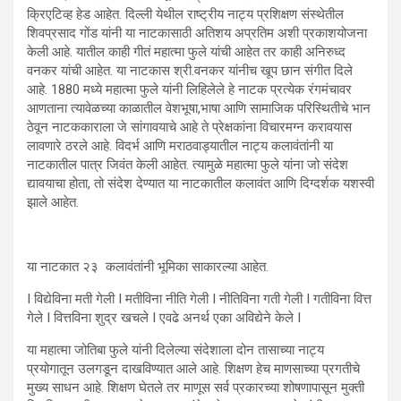
क्रिएटिव्ह हेड आहेत. दिल्ली येथील राष्ट्रीय नाट्य प्रशिक्षण संस्थेतील
शिवप्रसाद गोंड यांनी या नाटकासाठी अतिशय अप्रतिम अशी प्रकाशयोजना
केली आहे. यातील काही गीतं महात्मा फुले यांची आहेत तर काही अनिरुध्द
वनकर यांची आहेत. या नाटकास श्री.वनकर यांनीच खूप छान संगीत दिले
आहे. 1880 मध्ये महात्मा फुले यांनी लिहिलेले हे नाटक प्रत्येक रंगमंचावर
आणताना त्यावेळच्या काळातील वेशभूषा,भाषा आणि सामाजिक परिस्थितीचे भान
ठेवून नाटककाराला जे सांगावयाचे आहे ते प्रेक्षकांना विचारमग्न करावयास
लावणारे ठरले आहे. विदर्भ आणि मराठवाड्यातील नाट्य कलावंतांनी या
नाटकातील पात्र जिवंत केली आहेत. त्यामुळे महात्मा फुले यांना जो संदेश
द्यावयाचा होता, तो संदेश देण्यात या नाटकातील कलावंत आणि दिग्दर्शक यशस्वी
झाले आहेत.
या नाटकात २३ कलावंतांनी भूमिका साकारल्या आहेत.
I विद्येविना मती गेली I मतीविना नीति गेली I नीतिविना गती गेली I गतीविना वित्त
गेले I वित्तविना शुद्र खचले I एवढे अनर्थ एका अविद्येने केले I
या महात्मा जोतिबा फुले यांनी दिलेल्या संदेशाला दोन तासाच्या नाट्य
प्रयोगातून उलगडून दाखविण्यात आले आहे. शिक्षण हेच माणसाच्या प्रगतीचे
मुख्य साधन आहे. शिक्षण घेतले तर माणूस सर्व प्रकारच्या शोषणापासून मुक्ती