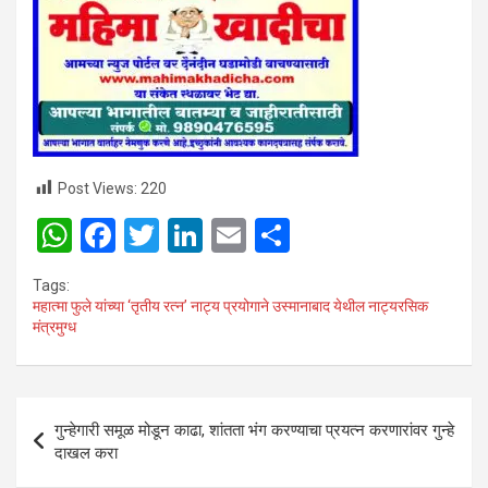
Post Views:
220
W
F
T
Li
E
S
h
a
wi
n
m
h
Tags:
at
ce
tt
ke
ail
ar
महात्मा फुले यांच्या ‘तृतीय रत्न’ नाट्य प्रयोगाने उस्मानाबाद येथील नाट्यरसिक
मंत्रमुग्ध
s
b
er
dI
e
A
o
n
p
o
Post
गुन्हेगारी समूळ मोडून काढा, शांतता भंग करण्याचा प्रयत्न करणारांवर गुन्हे
p
k
navigation
दाखल करा