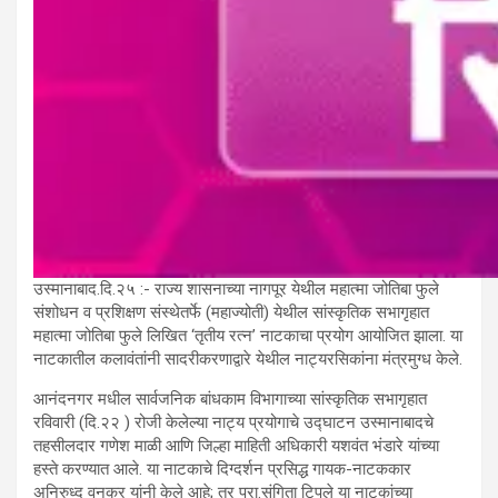
उस्मानाबाद.दि.२५ :- राज्य शासनाच्या नागपूर येथील महात्मा जोतिबा फुले
संशोधन व प्रशिक्षण संस्थेतर्फे (महाज्योती) येथील सांस्कृतिक सभागृहात
महात्मा जोतिबा फुले लिखित ‘तृतीय रत्न’ नाटकाचा प्रयोग आयोजित झाला. या
नाटकातील कलावंतांनी सादरीकरणाद्वारे येथील नाट्यरसिकांना मंत्रमुग्ध केले.
आनंदनगर मधील सार्वजनिक बांधकाम विभागाच्या सांस्कृतिक सभागृहात
रविवारी (दि.२२ ) रोजी केलेल्या नाट्य प्रयोगाचे उद्घाटन उस्मानाबादचे
तहसीलदार गणेश माळी आणि जिल्हा माहिती अधिकारी यशवंत भंडारे यांच्या
हस्ते करण्यात आले. या नाटकाचे दिग्दर्शन प्रसिद्ध गायक-नाटककार
अनिरुध्द वनकर यांनी केले आहे; तर प्रा.संगिता टिपले या नाटकांच्या