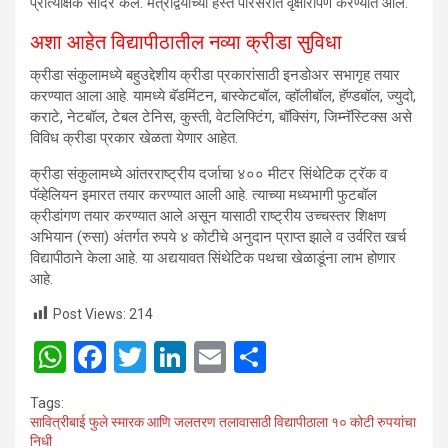
प्रात्यक्षिक सादर केले. मंत्रीद्वयांच्या हस्ते परिसरात वृक्षारोपण करण्यात आले.
अशा आहेत विद्यापीठातील नव्या क्रीडा सुविधा
क्रीडा संकुलामध्ये बहुउद्देशीय क्रीडा प्रकारांसाठी इनडोअर सभागृह तयार
करण्यात आला आहे. यामध्ये बॅडमिंटन, बास्केटबॉल, व्हॉलीबॉल, हॅण्डबॉल, ज्युदो,
कराटे, नेटबॉल, टेबल टेनिस, कुस्ती, वेटलिफ्टिंग, बॉक्सिंग, जिम्नॅस्टिक्स असे
विविध क्रीडा प्रकार खेळता येणार आहेत.
क्रीडा संकुलामध्ये आंतरराष्ट्रीय दर्जाचा ४०० मीटर सिंथेटिक ट्रॅक व
पॅव्हेलियन इमारत तयार करण्यात आली आहे. त्याच्या मध्यभागी फुटबॉल
क्रीडांगण तयार करण्यात आले असून यासाठी राष्ट्रीय उच्चस्तर शिक्षण
अभियान (रुसा) अंतर्गत रुपये ४ कोटीचे अनुदान प्राप्त झाले व उर्वरित खर्च
विद्यापीठाने केला आहे. या अद्ययावत सिंथेटिक पथचा खेळाडूंना लाभ होणार
आहे.
Post Views:
214
W
F
T
Li
E
S
h
a
wi
n
m
h
Tags:
at
ce
tt
ke
ail
ar
सावित्रीबाई फुले स्मारक आणि जलतरण तलावासाठी विद्यापीठाला १० कोटी रुपयांचा
निधी