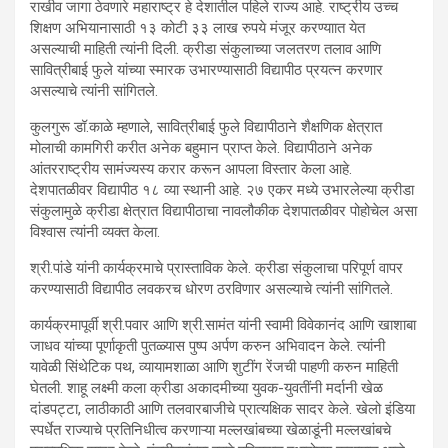
राखीव जागा ठेवणारे महाराष्ट्र हे देशातील पहिले राज्य आहे. राष्ट्रीय उच्च
शिक्षण अभियानासाठी १३ कोटी ३३ लाख रुपये मंजूर करण्याात येत
असल्याची माहिती त्यांनी दिली. क्रीडा संकुलाच्या जलतरण तलाव आणि
सावित्रीबाई फुले यांच्या स्मारक उभारण्यासाठी विद्यापीठ प्रयत्न करणार
असल्याचे त्यांनी सांगितले.
कुलगुरू डॉ.काळे म्हणाले, सावित्रीबाई फुले विद्यापीठाने शैक्षणिक क्षेत्रात
मोलाची कामगिरी करीत अनेक बहुमान प्राप्त केले. विद्यापीठाने अनेक
आंतरराष्ट्रीय सामंज्यस्य करार करून आपला विस्तार केला आहे.
देशपातळीवर विद्यापीठ १८ व्या स्थानी आहे. २७ एकर मध्ये उभारलेल्या क्रीडा
संकुलामुळे क्रीडा क्षेत्रात विद्यापीठाचा नावलौकीक देशपातळीवर पोहोचेल असा
विश्वास त्यांनी व्यक्त केला.
श्री.पांडे यांनी कार्यक्रमाचे प्रास्ताविक केले. क्रीडा संकुलाचा परिपूर्ण वापर
करण्यासाठी विद्यापीठ लवकरच धोरण ठरविणार असल्याचे त्यांनी सांगितले.
कार्यक्रमापूर्वी श्री.पवार आणि श्री.सामंत यांनी स्वामी विवेकानंद आणि खाशाबा
जाधव यांच्या पूर्णाकृती पुतळ्यास पुष्प अर्पण करुन अभिवादन केले. त्यांनी
यावेळी सिंथेटिक पथ, व्यायामशाळा आणि शुटींग रेंजची पाहणी करुन माहिती
घेतली. शाहू लक्ष्मी कला क्रीडा अकादमीच्या युवक-युवतींनी मर्दानी खेळ
दांडपट्टा, लाठीकाठी आणि तलवारबाजीचे प्रात्यक्षिक सादर केले. खेलो इंडिया
स्पर्धेत राज्याचे प्रतिनिधीत्व करणाऱ्या मल्लखांबच्या खेळाडूंनी मल्लखांबचे