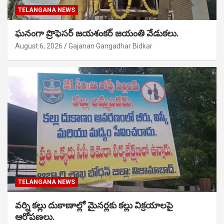
TELANGANA NEWS
ఘనంగా ప్రొఫెసర్ జయశంకర్ జయంతి వేడుకలు.
August 6, 2026
Gajanan Gangadhar Bidkar
TELANGANA NEWS
వర్ని కల్లు దుకాణాల్లో మైనర్లకు కల్లు విక్రయాలపై
ఆరోపణలు.