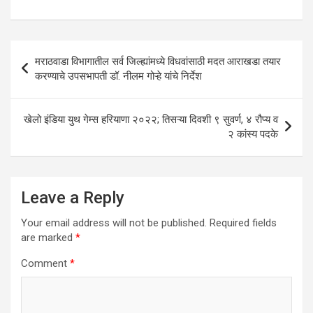
s
b
er
dI
e
A
o
n
p
o
Post
मराठवाडा विभागातील सर्व जिल्ह्यांमध्ये विधवांसाठी मदत आराखडा तयार
p
k
navigation
करण्याचे उपसभापती डॉ. नीलम गोऱ्हे यांचे निर्देश
खेलो इंडिया युथ गेम्स हरियाणा २०२२; तिसऱ्या दिवशी ९ सुवर्ण, ४ रौप्य व
२ कांस्य पदके
Leave a Reply
Your email address will not be published.
Required fields
are marked
*
Comment
*