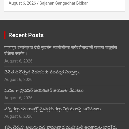
August 6, 2026
Gajanan Gangadhar Bidkar
Recent Posts
गणगापूर दत्तक्षेत्रात दंडी सुदर्शन स्वामीजींच्या मार्गदर्शनाखाली पाचव्या चातुर्मास
दीक्षेला प्रारंभ।
August 6, 2026
చేనేత దినోత్సవ వేడుకలకు ముమ్మర ఏర్పాట్లు.
August 6, 2026
ఘనంగా ప్రొఫెసర్ జయశంకర్ జయంతి వేడుకలు.
August 6, 2026
వర్ని కల్లు దుకాణాల్లో మైనర్లకు కల్లు విక్రయాలపై ఆరోపణలు.
August 6, 2026
కల్కి చెరువు అలుగు వద్ద బాన్సువాడ మున్సిపల్ అధికారుల బారికేడ్లు