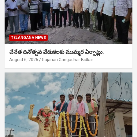
TELANGANA NEWS
చేనేత దినోత్సవ వేడుకలకు ముమ్మర ఏర్పాట్లు.
August 6, 2026
Gajanan Gangadhar Bidkar