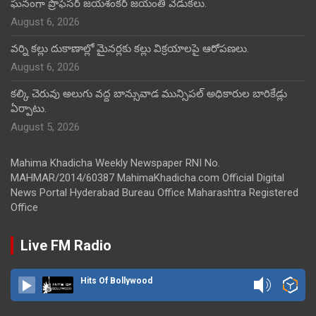
ఘనంగా ప్రొఫెసర్ జయశంకర్ జయంతి వేడుకలు.
August 6, 2026
వర్ని కల్లు దుకాణాల్లో మైనర్లకు కల్లు విక్రయాలపై ఆరోపణలు.
August 6, 2026
కల్కి చెరువు అలుగు వద్ద బాన్సువాడ మున్సిపల్ అధికారుల బారికేడ్లు
ఏర్పాటు.
August 5, 2026
Mahima Khadicha Weekly Newspaper RNI No.
MAHMAR/2014/60387 MahimaKhadicha.com Official Digital
News Portal Hyderabad Bureau Office Maharashtra Registered
Office
Live FM Radio
Hits Of Bollywood