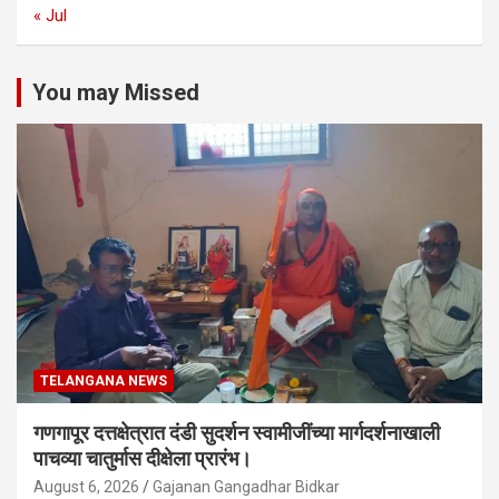
« Jul
You may Missed
TELANGANA NEWS
गणगापूर दत्तक्षेत्रात दंडी सुदर्शन स्वामीजींच्या मार्गदर्शनाखाली
पाचव्या चातुर्मास दीक्षेला प्रारंभ।
August 6, 2026
Gajanan Gangadhar Bidkar