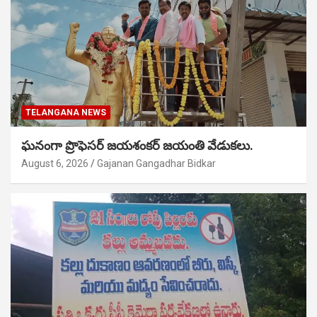
TELANGANA NEWS
ఘనంగా ప్రొఫెసర్ జయశంకర్ జయంతి వేడుకలు.
August 6, 2026
Gajanan Gangadhar Bidkar