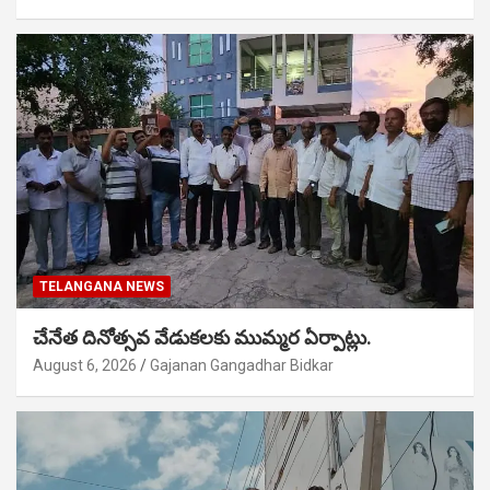
TELANGANA NEWS
చేనేత దినోత్సవ వేడుకలకు ముమ్మర ఏర్పాట్లు.
August 6, 2026
Gajanan Gangadhar Bidkar