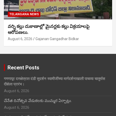
TELANGANA NEWS
వర్ని కల్లు దుకాణాల్లో మైనర్లకు కల్లు విక్రయాలపై
ఆరోపణలు.
August 6, 2026
Gajanan Gangadhar Bidkar
Recent Posts
गणगापूर दत्तक्षेत्रात दंडी सुदर्शन स्वामीजींच्या मार्गदर्शनाखाली पाचव्या चातुर्मास
दीक्षेला प्रारंभ।
August 6, 2026
చేనేత దినోత్సవ వేడుకలకు ముమ్మర ఏర్పాట్లు.
August 6, 2026