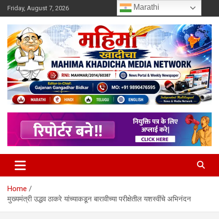
Skip
Marathi
Friday, August 7, 2026
to
content
MULIT LANGUAGE NEWS PORTAL
Mahimakhadicha
Home
मुख्यमंत्री उद्धव ठाकरे यांच्याकडून बारावीच्या परीक्षेतील यशस्वींचे अभिनंदन