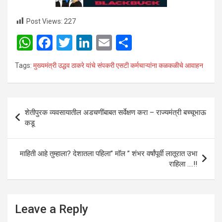
Post Views:
227
W
F
T
Li
E
S
h
a
wi
n
m
h
Tags:
मुख्यमंत्री उद्धव ठाकरे यांचे संपकरी एसटी कर्मचाऱ्यांना कळकळीचे आवाहन
at
ce
tt
ke
ail
ar
s
b
er
dI
e
A
o
n
Post
शेतीपुरक व्यवसायातील अडचणींबाबत सर्वेक्षण करा – राज्यमंत्री बच्चूभाऊ
p
o
navigation
कडू
p
k
माहिती आहे तुम्हाला? देशातला पहिला” मॉल ” शंभर वर्षांपूर्वी लातूरात उभा
राहिला ….!!
Leave a Reply