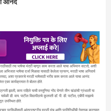
चा आनंद
राठीसाठी त्या भाषेचा मंत्री म्हणून काम करता आले याचा अभिमान वाटतो, अशी
षेला अभिजात भाषेचा दर्जा मिळावा यासाठी केलेला प्रयत्न, मराठी भाषा अनिवार्य
कायदा
,
अशा प्रकारचे मराठी भाषेसाठी भरीव काम करता आले याचा आनंद
ोजित एका कार्यक्रमात ते बोलत होते.
 प्रगती झाली
,
काय राहिले याची वस्तुनिष्ठ नोंद घेणारे तीन खंडांची ग्रंथाली या
ावेळी डी. वाय. पाटील विद्यापीठाचे कुलपती डॉ. पी. डी. पाटील
,
एबीपी माझाचे
णून उपस्थित होते.
्रचार प्रसिद्धीसाठी आंतरराष्ट्रीय मराठी मंच आणि प्रतिनिधींची नेमणूक करण्यात