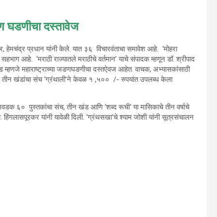
जडण घडणीचा दस्तावेज
कर
,
हेमचंद्र प्रधान यांनी केले. यात ३६
विचारवंताचा समावेश आहे.
‘
मोहरा
ा सहभाग आहे.
‘
मराठी राज्यातले मराठीचे वर्तमान
’
याचे संपादक म्हणून डॉ. श्रीपाद
्ण खंड म्हणजे महाराष्ट्राच्या जडणघडणीचा दस्तऐवज आहेत. वाचक, अभ्यासकांसाठी
ा तीन खंडांचा संच
‘
ग्रंथाली
’
ने केवळ १
,५००
/- रुपयांत उपलब्ध केला
ील निवडक ६०
पुस्तकांचा संच
,
तीन खंड आणि
‘
शब्द रूची
‘
या मासिकाचे तीन वर्षाचे
. हिंगलासपूरकर यांनी यावेळी दिली.
‘
ग्रंथसखा
’
चे श्याम जोशी यांनी सूत्रसंचालन