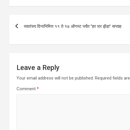
s
b
er
dI
e
A
o
n
Post
p
o
स्वातंत्र्य दिनानिमित्त ११ ते १७ ऑगस्ट पर्यंत “हर घर झेंडा” सप्ताह
navigation
p
k
Leave a Reply
Your email address will not be published.
Required fields a
Comment
*