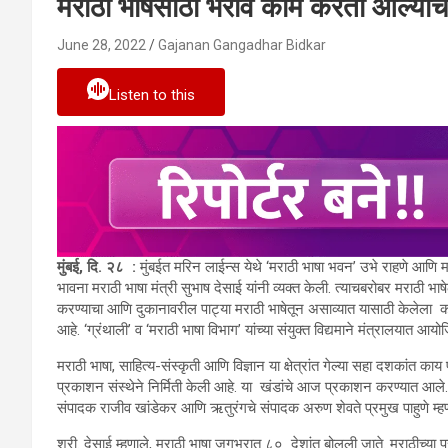
मराठी भाषेसाठी भरीव काम करता आल्या
June 28, 2022
Gajanan Gangadhar Bidkar
Listen to this
मुंबई, दि. २८
:
मुंबईत मरिन लाईन्स येथे ‘मराठी भाषा भवन’ उभे राहणे आणि म
भावना मराठी भाषा मंत्री सुभाष देसाई यांनी व्यक्त केली. त्याचबरोबर मराठी भा
करण्याचा आणि दुकानावरील पाट्या मराठी भाषेतून असाव्यात यासाठी केलेला 
आहे.
‘
ग्रंथाली
’
व
‘
मराठी भाषा विभाग
’
यांच्या संयुक्त विद्यमाने मंत्रालयात आय
मराठी भाषा
,
साहित्य-संस्कृती आणि विज्ञान या क्षेत्रांत गेल्या सहा दशकांत काय
प्रकाशन संस्थेने निर्मिती केली आहे. या खंडांचे आज प्रकाशन करण्यात आले. य
संपादक राजीव खांडेकर आणि ऋतुरंगचे संपादक अरुण शेवते प्रमुख पाहुणे म्ह
श्री. देसाई म्हणाले
,
मराठी भाषा जगभरात ८०
देशांत बोलली जाते. मराठीच्या प