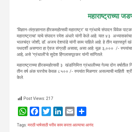
महाराष्ट्राच्या 
‘
विज्ञान-तंत्रज्ञानात हीरकमहोत्सवी महाराष्ट्र
’
या ग्रंथाचे संपादन विवेक पाट
महाराष्ट्राचा
’
याचे संपादन रमेश अंधारे यांनी केले आहे. यात ४३
अभ्यासकांच
भालचंद्र जोशी
,
डॉ. अजय देशपांडे यांनी काम पाहिले आहे. हे तीन महत्त्वपूर
पथदर्शी असणारा हा ऐवज संग्रही असावा, असा आहे. मूळ ३,०००
/- रुपयांच
आहे
,
असे
‘
ग्रंथाली
’
चे सुदेश हिंगलासपूरकर यांनी सांगितले.
महाराष्ट्राच्या हीरकमहोत्सवी ३
खंडांनिमित्त ग्रंथालीच्या गेल्या दोन वर्षात
तीन वर्ष अंक घरपोच केवळ ८५००
/- रुपयांत मिळणार असल्याची माहिती श्री
केले.
Post Views:
217
W
F
T
Li
E
S
h
a
wi
n
m
h
Tags:
मराठी भाषेसाठी भरीव काम करता आल्याचा आनंद
at
ce
tt
ke
ail
ar