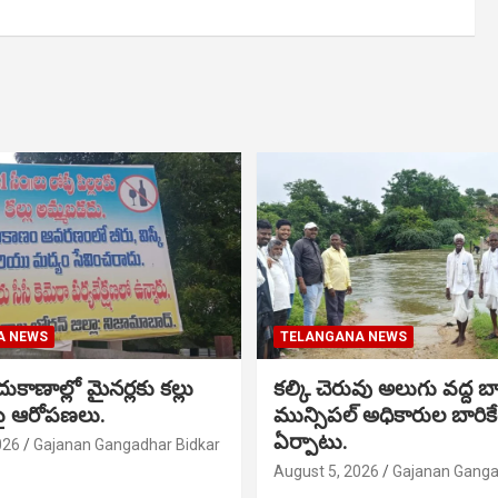
A NEWS
TELANGANA NEWS
 దుకాణాల్లో మైనర్లకు కల్లు
కల్కి చెరువు అలుగు వద్ద బ
పై ఆరోపణలు.
మున్సిపల్ అధికారుల బారికేడ
ఏర్పాటు.
026
Gajanan Gangadhar Bidkar
August 5, 2026
Gajanan Ganga