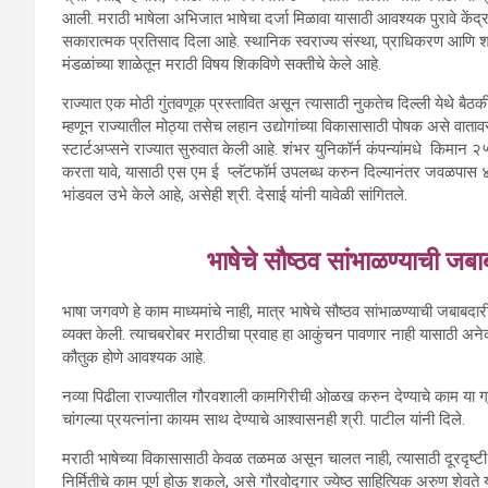
आली. मराठी भाषेला अभिजात भाषेचा दर्जा मिळावा यासाठी आवश्यक पुरावे केंद्राला 
सकारात्मक प्रतिसाद दिला आहे. स्थानिक स्वराज्य संस्था
,
प्राधिकरण आणि शास
मंडळांच्या शाळेतून मराठी विषय शिकविणे सक्तीचे केले आहे.
राज्यात एक मोठी गुंतवणूक प्रस्तावित असून त्यासाठी नुकतेच दिल्ली येथे बैठकील
म्हणून राज्यातील मोठ्या तसेच लहान उद्योगांच्या विकासासाठी पोषक असे वातावर
स्टार्टअप्सने राज्यात सुरुवात केली आहे. शंभर युनिकॉर्न कंपन्यांमधे किमान 
करता यावे, यासाठी एस एम ई प्लॅटफॉर्म उपलब्ध करुन दिल्यानंतर जवळपा
भांडवल उभे केले आहे, असेही श्री. देसाई यांनी यावेळी सांगितले.
भाषेचे सौष्ठव सांभाळण्याची जबा
भाषा जगवणे हे काम माध्यमांचे नाही
,
मात्र भाषेचे सौष्ठव सांभाळण्याची जबाबदारी
व्यक्त केली. त्याचबरोबर मराठीचा प्रवाह हा आकुंचन पावणार नाही यासाठी अनेक 
कौतुक होणे आवश्यक आहे.
नव्या पिढीला राज्यातील गौरवशाली कामगिरीची ओळख करुन देण्याचे काम या ग्रंथा
चांगल्या प्रयत्नांना कायम साथ देण्याचे आश्वासनही श्री. पाटील यांनी दिले.
मराठी भाषेच्या विकासासाठी केवळ तळमळ असून चालत नाही
,
त्यासाठी दूरदृष्
निर्मितीचे काम पूर्ण होऊ शकले
,
असे गौरवोद्गार ज्येष्ठ साहित्यिक अरुण शेवते 