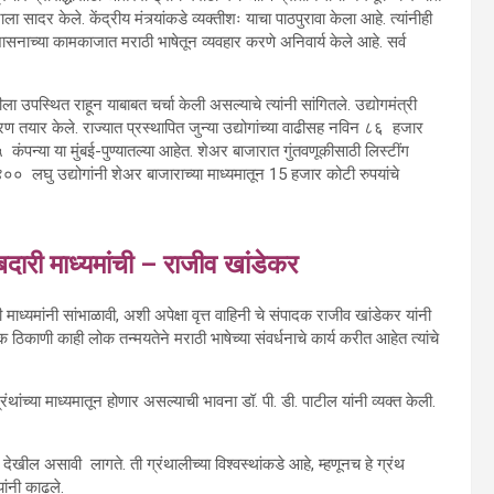
सादर केले. केंद्रीय मंत्र्यांकडे व्यक्तीशः याचा पाठपुरावा केला आहे. त्यांनीही
नाच्या कामकाजात मराठी भाषेतून व्यवहार करणे अनिवार्य केले आहे. सर्व
ा उपस्थित राहून याबाबत चर्चा केली असल्याचे त्यांनी सांगितले. उद्योगमंत्री
ण तयार केले. राज्यात प्रस्थापित जुन्या उद्योगांच्या वाढीसह नविन ८६
हजार
२५
कंपन्या या मुंबई-पुण्यातल्या आहेत. शेअर बाजारात गुंतवणूकीसाठी लिस्टींग
स ४००
लघु उद्योगांनी शेअर बाजाराच्या माध्यमातून
15
हजार कोटी रुपयांचे
बदारी माध्यमांची – राजीव खांडेकर
 माध्यमांनी सांभाळावी
,
अशी अपेक्षा वृत्त वाहिनी चे संपादक राजीव खांडेकर यांनी
ठिकाणी काही लोक तन्मयतेने मराठी भाषेच्या संवर्धनाचे कार्य करीत आहेत त्यांचे
ंच्या माध्यमातून होणार असल्याची भावना डॉ. पी. डी. पाटील यांनी व्यक्त केली.
टी देखील असावी लागते. ती ग्रंथालीच्या विश्वस्थांकडे आहे
,
म्हणूनच हे ग्रंथ
यांनी काढले.