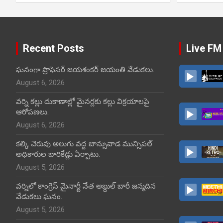
Recent Posts
Live FM
ఘనంగా ప్రొఫెసర్ జయశంకర్ జయంతి వేడుకలు.
August 6, 2026
వర్ని కల్లు దుకాణాల్లో మైనర్లకు కల్లు విక్రయాలపై
ఆరోపణలు.
August 6, 2026
కల్కి చెరువు అలుగు వద్ద బాన్సువాడ మున్సిపల్
అధికారుల బారికేడ్లు ఏర్పాటు.
August 5, 2026
వర్నిలో కాంగ్రెస్ మైనార్టీ నేత అబ్దుల్ బారీ జన్మదిన
వేడుకలు ఘనం.
August 5, 2026