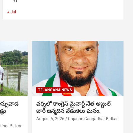
31
« Jul
TELANGANA NEWS
ాన్సువాడ
వర్నిలో కాంగ్రెస్ మైనార్టీ నేత అబ్దుల్
్లు
బారీ జన్మదిన వేడుకలు ఘనం.
August 5, 2026
Gajanan Gangadhar Bidkar
dhar Bidkar