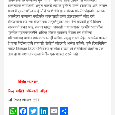
शिकणाऱ्या शेतकऱ्यांच्या मुलांना नवा विश्वास द्यावा लागेल. ही जबाबदारी
शासनासह समाजाची असून याकडे व्यापक दृष्टिने पाहणे आवश्यक आहे. शासन
यासाठी प्रयत्नशील आहे. सेंद्रिय शेतीचे मूल्य शेतकऱ्यांपर्यंत पोहचावे, उपलब्ध
असलेल्या पाण्याच्या काटेकोर वापरासाठी उच्च तंत्रज्ञानाची जोड देणे,
शेतकऱ्यांना त्या-त्या योजनांच्या पात्रतेनुसार लाभ देणे यासाठी कृषि विभाग
सातत्याने राबत आहे. समाज म्हणून आपणही व याचबरोबर ग्रामीण भागातील
प्रत्येक ग्रामपंचायतीने अधिक डोळस पुढाकार घेतला तर शेतीच्या
भवितव्यासह यातील अर्थकारणालाही अधिक समृद्ध करता येईल. प्रत्येक पाऊल
हे नव्या पिढीला कृषि ज्ञानाशी, शेतीशी जोडणारे असेल पाहिजे. कृषि दिनानिमित्त
नांदेड जिल्ह्यात जिल्हा परिषदेच्या प्रत्येक शाळांमध्ये शेतीविषयी घेतलेला एक
तास हा या सशक्त पाऊला पैकीच एक पाऊल ठरले आहे.
–
विनोद रापतवार,
जिल्हा माहिती अधिकारी, नांदेड
Post Views:
221
W
F
T
Li
E
S