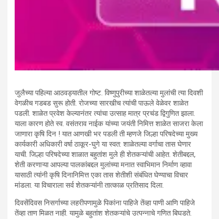
जुलैच्या पहिल्या आठवड्यातील गोष्ट. विष्णुपुरीच्या शाळेतल्या मुलांची त्या दिवशी
वेगळीच गडबड सुरू होती. रोजच्या सारखीच त्यांची पाऊले वेळेवर शाळेत
पडली. शाळेत प्रवेश केल्यानंतर त्यांचा उत्साह मात्र प्रचंड द्विगुणित झाला.
याला कारण होते स्व. वसंतराव नाईक यांच्या जयंती निमित्त शाळेत साजरा केला
जाणारा कृषि दिन ! यात आणखी भर पडली ती म्हणजे जिल्हा परिषदेच्या मुख्य
कार्यकारी अधिकारी वर्षा ठाकूर-घुगे या स्वत: शाळेतल्या वर्गाचा तास घेणार
याची. जिल्हा परिषदेच्या शाळात बहुतांश मुले ही शेतकऱ्यांची आहेत. शेतीबद्दल,
शेती करणाऱ्या आपल्या पालकांबद्दल मुलांच्या मनात स्वाभिमान निर्माण व्हावा
यासाठी त्यांनी कृषि दिनानिमित्त एका तास शेतीशी संबंधित घेण्याचा विचार
मांडला. या विचाराला सर्व शेतकऱ्यांनी तात्काळ प्रतिसाद दिला.
दिवसेंदिवस निसर्गाच्या लहरीपणामुळे पिकांना पाहिजे तेंव्हा पाणी आणि पाहिजे
तेंव्हा ताण मिळत नाही. यामुळे बहुतांश शेतकऱ्यांचे उत्पन्नाचे गणित बिघडते.