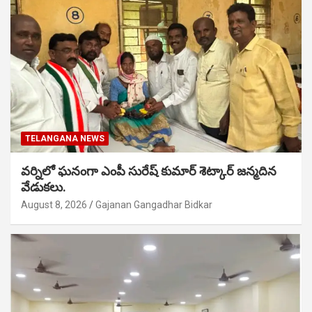
TELANGANA NEWS
వర్నిలో ఘనంగా ఎంపీ సురేష్ కుమార్ శెట్కార్ జన్మదిన
వేడుకలు.
August 8, 2026
Gajanan Gangadhar Bidkar