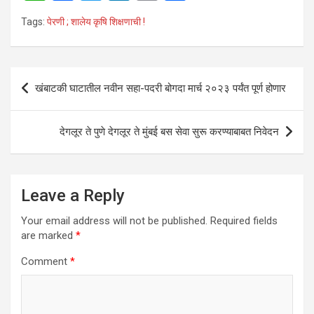
h
a
wi
n
m
h
Tags:
पेरणी ; शालेय कृषि शिक्षणाची !
at
ce
tt
ke
ail
ar
s
b
er
dI
e
A
o
n
Post
खंबाटकी घाटातील नवीन सहा-पदरी बोगदा मार्च २०२३ पर्यंत पूर्ण होणार
p
o
navigation
p
k
देगलूर ते पुणे देगलूर ते मुंबई बस सेवा सुरू करण्याबाबत निवेदन
Leave a Reply
Your email address will not be published.
Required fields
are marked
*
Comment
*