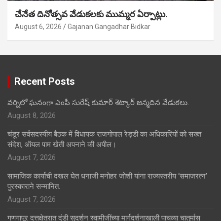
చేనేత దినోత్సవ వేడుకలకు ముమ్మర ఏర్పాట్లు.
August 6, 2026
Gajanan Gangadhar Bidkar
Recent Posts
వర్నిలో ఘనంగా ఎంపీ సురేష్ కుమార్ శెట్కార్ జన్మదిన వేడుకలు.
August 8, 2026
चंडूर सर्वसदस्यीय बैठक में विधायक राजगोपाल रेड्डी का अधिकारियों को सख्त
संदेश, ऑयल पाम खेती अपनाने की अपील।
August 7, 2026
सामाजिक कार्याची दखल घेत धनाजी मनोहर जोशी यांना राज्यस्तरीय ‘समाजरत्न’
पुरस्काराने सन्मानित.
August 7, 2026
गणगापूर दत्तक्षेत्रात दंडी सुदर्शन स्वामीजींच्या मार्गदर्शनाखाली पाचव्या चातुर्मास