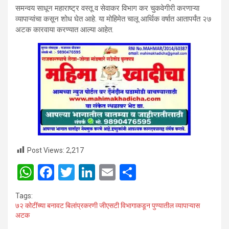
समन्वय साधून महाराष्ट्र वस्तू व सेवाकर विभाग कर चुकवेगीरी करणाऱ्या
व्यापाऱ्यांचा कसून शोध घेत आहे. या मोहिमेत चालू आर्थिक वर्षात आतापर्यंत २७
अटक कारवाया करण्यात आल्या आहेत.
Post Views:
2,217
W
F
T
Li
E
S
h
a
wi
n
m
h
Tags:
at
ce
tt
ke
ail
ar
७२ कोटींच्या बनावट बिलांप्रकरणी जीएसटी विभागाकडून पुण्यातील व्यापाऱ्यास
अटक
s
b
er
dI
e