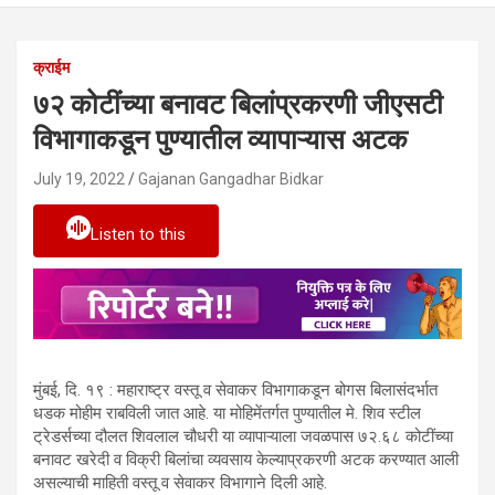
क्राईम
७२ कोटींच्या बनावट बिलांप्रकरणी जीएसटी
विभागाकडून पुण्यातील व्यापाऱ्यास अटक
July 19, 2022
Gajanan Gangadhar Bidkar
Listen to this
मुंबई, दि. १९ : महाराष्ट्र वस्तू व सेवाकर विभागाकडून बोगस बिलासंदर्भात
धडक मोहीम राबविली जात आहे. या मोहिमेंतर्गत पुण्यातील मे. शिव स्टील
ट्रेडर्सच्या दौलत शिवलाल चौधरी या व्यापाऱ्याला जवळपास ७२.६८ कोटींच्या
बनावट खरेदी व विक्री बिलांचा व्यवसाय केल्याप्रकरणी अटक करण्यात आली
असल्याची माहिती वस्तू व सेवाकर विभागाने दिली आहे.