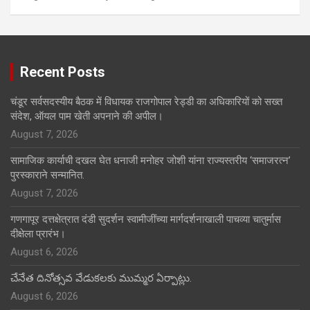
Recent Posts
चंडूर सर्वसदस्यीय बैठक में विधायक राजगोपाल रेड्डी का अधिकारियों को सख्त
संदेश, ऑयल पाम खेती अपनाने की अपील।
August 7, 2026
सामाजिक कार्याची दखल घेत धनाजी मनोहर जोशी यांना राज्यस्तरीय ‘समाजरत्न’
पुरस्काराने सन्मानित.
August 7, 2026
गणगापूर दत्तक्षेत्रात दंडी सुदर्शन स्वामीजींच्या मार्गदर्शनाखाली पाचव्या चातुर्मास
दीक्षेला प्रारंभ।
August 6, 2026
చేనేత దినోత్సవ వేడుకలకు ముమ్మర ఏర్పాట్లు.
August 6, 2026