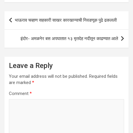
A
o
n
p
o
Post
भाऊराव चव्हाण सहकारी साखर कारखान्याची निवडणूक पुढे ढकलली
p
k
navigation
इंदोर- अमळनेर बस अपघातात १३ मृतदेह नदीतून काढण्यात आले
Leave a Reply
Your email address will not be published.
Required fields
are marked
*
Comment
*