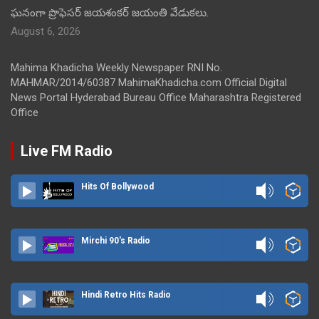
ఘనంగా ప్రొఫెసర్ జయశంకర్ జయంతి వేడుకలు.
August 6, 2026
Mahima Khadicha Weekly Newspaper RNI No.
MAHMAR/2014/60387 MahimaKhadicha.com Official Digital
News Portal Hyderabad Bureau Office Maharashtra Registered
Office
Live FM Radio
Hits Of Bollywood
Mirchi 90's Radio
Hindi Retro Hits Radio