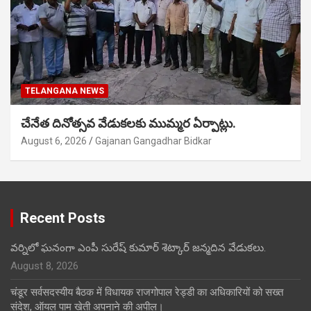
TELANGANA NEWS
చేనేత దినోత్సవ వేడుకలకు ముమ్మర ఏర్పాట్లు.
August 6, 2026
Gajanan Gangadhar Bidkar
Recent Posts
వర్నిలో ఘనంగా ఎంపీ సురేష్ కుమార్ శెట్కార్ జన్మదిన వేడుకలు.
August 8, 2026
चंडूर सर्वसदस्यीय बैठक में विधायक राजगोपाल रेड्डी का अधिकारियों को सख्त
संदेश, ऑयल पाम खेती अपनाने की अपील।