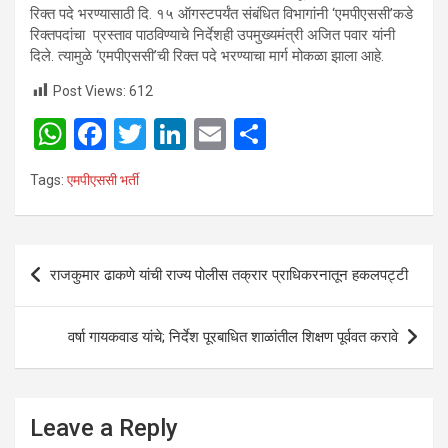
रिक्त पदे भरण्यासाठी दि. १५ ऑगस्टपर्यंत संबंधित विभागांनी ‘एमपीएससी’कडे
रिक्तपदांचा प्रस्ताव पाठविण्याचे निर्देशही उपमुख्यमंत्री अजित पवार यांनी
दिले. त्यामुळे ‘एमपीएससी’ची रिक्त पदे भरण्याचा मार्ग मोकळा झाला आहे.
Post Views:
612
W
F
T
Li
E
S
h
a
wi
n
m
h
Tags:
एमपीएससी भर्ती
at
ce
tt
ke
ail
ar
s
b
er
dI
e
A
o
n
Post
राजकुमार ढाकणे यांची राज्य पोलीस तक्रार प्राधिकरनातून हकलपट्टी
p
o
navigation
p
k
वर्षा गायकवाड यांचे; निर्देश पूरबाधित शाळांतील शिक्षण पूर्ववत करावे
Leave a Reply