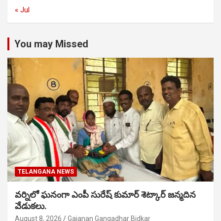
« Jul
You may Missed
TELANGANA NEWS
వర్నిలో ఘనంగా ఎంపీ సురేష్ కుమార్ శెట్కార్ జన్మదిన
వేడుకలు.
August 8, 2026
Gajanan Gangadhar Bidkar