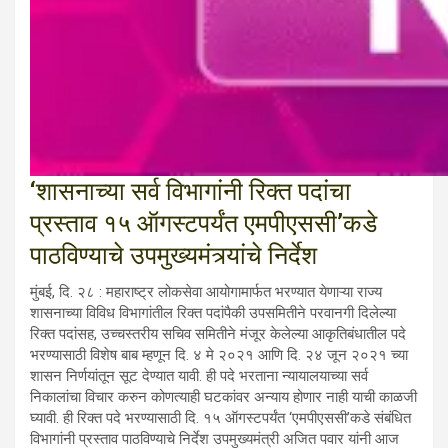
‘शासनाच्या सर्व विभागांनी रिक्त पदांचा
प्रस्ताव १५ ऑगस्टपर्यंत एमपीएससी’कडे
पाठविण्याचे उपमुख्यमंत्र्यांचे निर्देश
मुंबई, दि. २८ : महाराष्ट्र लोकसेवा आयोगामार्फत भरण्यात येणाऱ्या राज्य
शासनाच्या विविध विभागांतील रिक्त पदांपैकी उपसमितीने परवानगी दिलेल्या
रिक्त पदांसह, उच्चस्तरीय सचिव समितीने मंजूर केलेल्या आकृतिबंधातील पदे
भरण्यासाठी विशेष बाब म्हणून दि. ४ मे २०२१ आणि दि. २४ जून २०२१ च्या
शासन निर्णयांतून सूट देण्यात यावी. ही पदे भरताना न्यायालयाच्या सर्व
निकालांचा विचार करुन कोणत्याही घटकांवर अन्याय होणार नाही याची काळजी
घ्यावी. ही रिक्त पदे भरण्यासाठी दि. १५ ऑगस्टपर्यंत ‘एमपीएससी’कडे संबंधित
विभागांनी प्रस्ताव पाठविण्याचे निर्देश उपमुख्यमंत्री अजित पवार यांनी आज