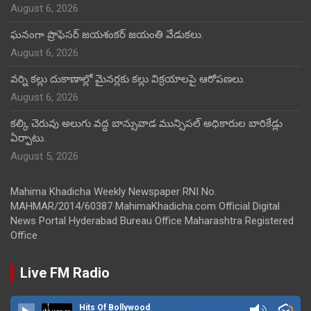
August 6, 2026
ఘనంగా ప్రొఫెసర్ జయశంకర్ జయంతి వేడుకలు.
August 6, 2026
వర్ని కల్లు దుకాణాల్లో మైనర్లకు కల్లు విక్రయాలపై ఆరోపణలు.
August 6, 2026
కల్కి చెరువు అలుగు వద్ద బాన్సువాడ మున్సిపల్ అధికారుల బారికేడ్లు
ఏర్పాటు.
August 5, 2026
Mahima Khadicha Weekly Newspaper RNI No.
MAHMAR/2014/60387 MahimaKhadicha.com Official Digital
News Portal Hyderabad Bureau Office Maharashtra Registered
Office
Live FM Radio
Hits Of Bollywood