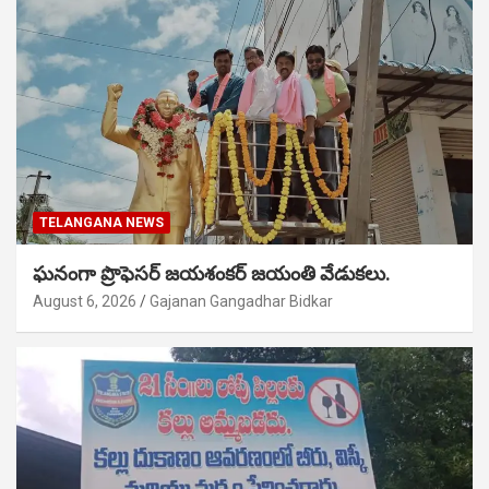
TELANGANA NEWS
ఘనంగా ప్రొఫెసర్ జయశంకర్ జయంతి వేడుకలు.
August 6, 2026
Gajanan Gangadhar Bidkar