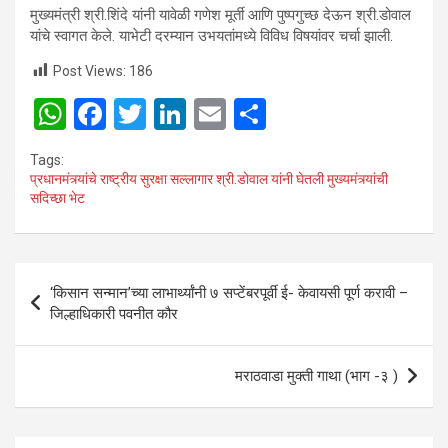
मुख्यमंत्री श्री.शिंदे यांनी यावेळी गणेश मूर्ती आणि पुष्पगुच्छ देऊन श्री.डोवाल
यांचे स्वागत केले. याभेटी दरम्यान उभयतांमध्ये विविध विषयांवर चर्चा झाली.
Post Views:
186
W
F
T
Li
E
S
h
a
wi
n
m
h
Tags:
at
ce
tt
ke
ail
ar
प्रधानमंत्र्यांचे राष्ट्रीय सुरक्षा सल्लागार श्री.डोवाल यांनी घेतली मुख्यमंत्र्यांची
सदिच्छा भेट
s
b
er
dI
e
A
o
n
p
o
Post
‘किसान सन्मान’च्या लाभार्थ्यांनी ७ सप्टेंबरपूर्वी ई- केवायसी पूर्ण करावी –
p
k
navigation
जिल्हाधिकारी पवनीत कौर
मराठवाडा मुक्ती गाथा (भाग -३ )