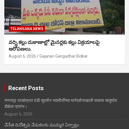
TELANGANA NEWS
వర్ని కల్లు దుకాణాల్లో మైనర్లకు కల్లు విక్రయాలపై
ఆరోపణలు.
August 6, 2026
Gajanan Gangadhar Bidkar
Recent Posts
गणगापूर दत्तक्षेत्रात दंडी सुदर्शन स्वामीजींच्या मार्गदर्शनाखाली पाचव्या चातुर्मास
दीक्षेला प्रारंभ।
August 6, 2026
చేనేత దినోత్సవ వేడుకలకు ముమ్మర ఏర్పాట్లు.