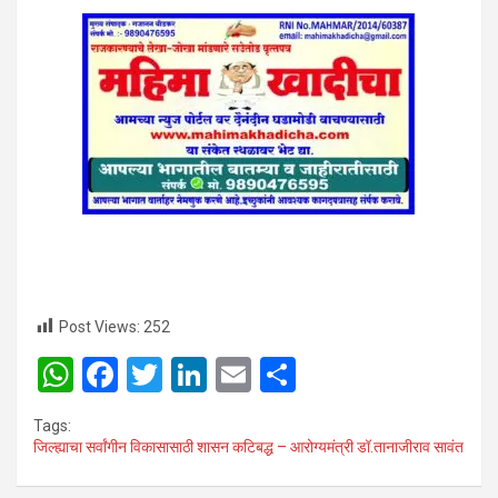
Post Views:
252
W
F
T
Li
E
S
h
a
wi
n
m
h
Tags:
at
ce
tt
ke
ail
ar
जिल्ह्याचा सर्वांगीन विकासासाठी शासन कटिबद्ध – आरोग्यमंत्री डॉ.तानाजीराव सावंत
s
b
er
dI
e