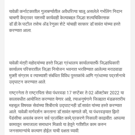
यावेळी कर्नाटकातील गुलाबर्ग्यातील अवैधरित्या चालू असलेले गर्भलिंग निदान
चाचणी केंद्रावर यशस्वी कार्यवाही केल्याबद्दल जिल्हा शल्यचिकित्सक
डॉ.डी.के.पाटील तसेच ॲड.रेणुका शेटे यांचाही सत्कार डॉ.सावंत यांच्या हस्ते
करण्यात आला.
यावेळी मंत्री महोदयांच्या हस्ते जिल्हा ग्रंथालय कार्यालयातर्फे जिल्हाधिकारी
कार्यालय परिसरातील जिल्हा नियोजन भवनात भरविण्यात आलेल्या मराठवाडा
मुक्ती संग्राम व त्याच्याशी संबंधित विविध पुस्तकांचे आणि ग्रंथाच्या पद्रर्शनाचे
उद्घाटन करण्यात आले.
राष्ट्रनेता ते राष्ट्रपिता सेवा पंधरवडा 17 सप्टेंबर ते 02 ऑक्टोबर 2022 या
कालावधीत आयोजित करण्यात येणार आहे, त्याअनुषंगाने जिल्ह्यात मंडळस्तरीय
महसूल विषयक सेवांच्या शिबीराचे उद्घाटनही डॉ.सावंत यांच्या हस्ते करण्यात
आले. यावेळी मार्गदर्शन करताना डॉ.सावंत म्हणाले की, या पंधरवड्यात झिरो
पेंडंसीचा अवलंब करुन सर्व प्रलंबित कामे,प्रकरणे निकाली काढावीत. आपल्या
कामातून समाजाला समाधान मिळावे या हेतूने गतीशील काम करुन
जनसामान्यांचे कल्याण होईल याची दक्षता घ्यावी.