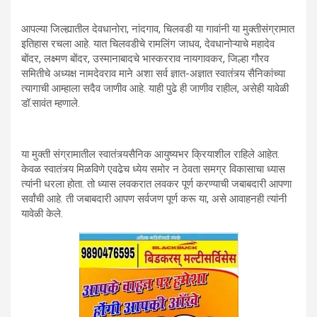
आपल्या जिल्ह्यातील देवधानोरा, नांदगाव, चिलवडी या गावांनी या मुक्तीसंग्रामात
इतिहास रचला आहे. यात चिलवडीचे रामलिंग जाधव, देवधानोऱ्याचे महादेव
बोंदर, लक्ष्मण बोंदर, उस्मानाबादचे भास्करराव नायगावकर, जिल्हा गौरव
समितीचे अध्यक्ष नामदेवराव माने अशा सर्व ज्ञात-अज्ञात स्वातंत्र्य सैनिकांच्या
त्यागाची आम्हाला सदैव जाणीव आहे. याही पुढे ही जाणीव राहील, असेही यावेळी
डॉ.सावंत म्हणाले.
या मुक्ती संग्रामातील स्वातंत्र्यसैनिक आयुष्यभर क्रियाशील राहिले आहेत.
केवळ स्वातंत्र्य मिळविणे एवढेच ध्येय समोर न ठेवता समग्र विकासाचा ध्यास
त्यांनी धरला होता. तो ध्यास लवकरात लवकर पूर्ण करण्याची जबाबदारी आपणा
सर्वांची आहे. ती जबाबदारी आपण सर्वजण पूर्ण करू या, असे आवाहनही त्यांनी
यावेळी केले.