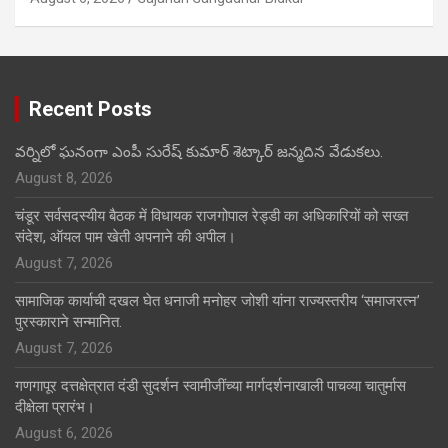
Recent Posts
వర్నిలో ఘనంగా ఎంపీ సురేష్ కుమార్ శెట్కార్ జన్మదిన వేడుకలు.
August 8, 2026
चंडूर सर्वसदस्यीय बैठक में विधायक राजगोपाल रेड्डी का अधिकारियों को सख्त
संदेश, ऑयल पाम खेती अपनाने की अपील।
August 7, 2026
सामाजिक कार्याची दखल घेत धनाजी मनोहर जोशी यांना राज्यस्तरीय ‘समाजरत्न’
पुरस्काराने सन्मानित.
August 7, 2026
गणगापूर दत्तक्षेत्रात दंडी सुदर्शन स्वामीजींच्या मार्गदर्शनाखाली पाचव्या चातुर्मास
दीक्षेला प्रारंभ।
August 6, 2026