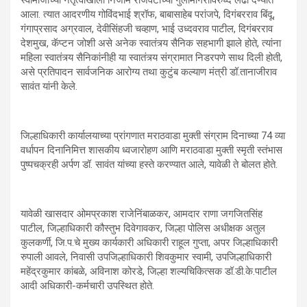
स्वामीजींच्या नेतृत्वाखाली निजाम राजवटीच्या गुलामगिरीविरुध्द लढा देण्यात
आला. त्यात आदरणीय गोविंदभाई श्रॉफ, बाबासाहेब परांजपे, दिगंबरराव बिंदू,
गंगाप्रसाद अग्रवाल, देवीसिंहजी चव्हाण, भाई उध्दवराव पाटील, दिगंबरराव
देशमुख, कॅप्टन जोशी असे अनेक स्वातंत्र्य सैनिक सहभागी झाले होते, त्यांना
महिला स्वातंत्र्य सैनिकांनीही या स्वातंत्र्य संग्रामात निडरपणे साथ दिली होती,
असे प्रतिपादन सार्वजनिक आरोग्य तथा कुटुंब कल्याण मंत्री डॉ.तानाजीराव
सावंत यांनी केले.
जिल्हाधिकारी कार्यालयाच्या प्रांगणात मराठवाडा मुक्ती संग्राम दिनाच्या 74 व्या
वर्धापन दिनानिमित्त शासकीय ध्वजारोहण आणि मराठवाडा मुक्ती स्मृती स्तंभास
पुष्पचक्रही अर्पण डॉ. सावंत यांच्या हस्ते करण्यात आले, यावेळी ते बोलत होते.
यावेळी खासदार ओमप्रकाश राजेनिंबाळकर, आमदार राणा जगजितसिंह
पाटील, जिल्हाधिकारी कौस्तुभ दिवेगावकर, जिल्हा पोलिस अधीक्षक अतुल
कुलकर्णी, जि.प.चे मुख्य कार्यकारी अधिकारी राहूल गुप्ता, अपर जिल्हाधिकारी
रुपाली आवले, निवासी उपजिल्हाधिकारी शिवकुमार स्वामी, उपजिल्हाधिकारी
महेंद्रकुमार कांबळे, अविनाश कोरडे, जिल्हा शल्यचिकित्सक डॉ.डी.के.पाटील
आदी अधिकारी-कर्मचारी उपस्थित होते.