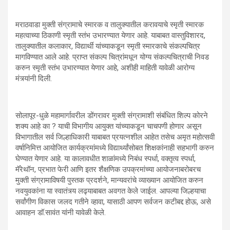
मराठवाडा मुक्ती संग्रामाचे स्मारक व तालुक्यातील करावयाचे स्मृती स्मारक
महत्वाच्या ठिकाणी स्मृती स्तंभ उभारण्यात येणार आहे. याबाबत वास्तुविशारद,
तालुक्यातील कलाकार, विद्यार्थी यांच्याकडून स्मृती स्मारकाचे संकल्पचित्र
मागविण्यात आले आहे. प्राप्त संकल्प चित्रांमधून योग्य संकल्पचित्राची निवड
करुन स्मृती स्तंभ उभारण्यात येणार आहे, अशीही माहिती यावेळी आरोग्य
मंत्र्यांनी दिली.
सोलापूर-धुळे महामार्गावरील डोंगरावर मुक्ती संग्रामाशी संबंधित शिल्प कोरने
शक्य आहे का ? याची विभागीय आयुक्त यांच्याकडून चाचपणी होणार असून
विभागातील सर्व जिल्हाधिकारी याबाबत प्रयत्नशील आहेत तसेच अमृत महोत्सवी
वर्षानिमित्त आयोजित कार्यक्रमांमध्ये विद्यार्थ्यांसोबत शिक्षकांनाही सहभागी करुन
घेण्यात येणार आहे. या कालावधीत शाळांमध्ये निबंध स्पर्धा, वक्तृत्व स्पर्धा,
मॅरेथॉन, प्रभात फेरी आणि इतर शैक्षणिक उपक्रमांच्या आयोजनाबरोबरच
मुक्ती संग्रामाविषयी पुस्तक प्रदर्शने, मान्यवरांचे व्याख्यान आयोजित करुन
नवयुवकांना या स्वातंत्र्य लढ्याबाबत अवगत केले जाईल. आपल्या जिल्हयाचा
सर्वांगीण विकास जलद गतीने व्हावा, यासाठी आपण सर्वजन कटीबद्द होऊ, असे
आवाहन डॉ.सावंत यांनी यावेळी केले.