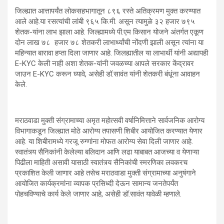
जिल्ह्यात आत्तापर्यंत लोकसहभागातून ८९६ रस्ते अतिक्रमण मुक्त करण्यात
आले आहे.या रसत्यांची लांबी ९६५ कि.मी. असून त्यामुळे ३२ हजार ७९५
शेतक-यांना लाभ झाला आहे. जिल्ह्यामध्ये पी.एम किसान योजने अंतर्गत एकूण
दोन लाख ७८ हजार ७८ शेतकरी लाभार्थ्यांची नोंदणी झाली असून त्यांना या
महिन्यात बारावा हप्ता दिला जाणार आहे. जिलह्यातील या लाभार्थी यांनी अद्यापही
E-KYC केली नाही अशा शेतक-यांनी जवळच्या आपले सरकार केंद्रावर
जाउन E-KYC करून घ्यावे, असेही डॉ.सावंत यांनी शेतकरी बंधूंना आवाहन
केले.
मराठवाडा मुक्ती संग्रामाच्या अमृत महोत्सवी वर्षानिमित्ताने सार्वजनिक आरोग्य
विभागाकडून जिल्ह्यात मोठे आरोग्य तपासणी शिबीर आयोजित करण्यात येणार
आहे. या शिबीरामध्ये गरजू रुग्णांना मोफत आरोग्य सेवा दिली जाणार आहे.
स्वातंत्र्य सैनिकांनी केलेल्या बलिदान आणि लढा याबाबत आजच्या व येणाऱ्या
पिढीला माहिती असावी यासाठी स्वातंत्र्य सैनिकांची स्मरणिका लवकरच
प्रकाशित केली जाणार आहे तसेच मराठवाडा मुक्ती संग्रामाच्या अनुषंगाने
आयोजित कार्यक्रमांना व्यापक प्रसिध्दी देऊन सामान्य जनतेपर्यंत
पोहचविण्याचे कार्य केले जाणार आहे, असेही डॉ.सावंत यावेळी म्हणाले.