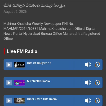
చేనేత దినోత్సవ వేడుకలకు ముమ్మర ఏర్పాట్లు.
August 6, 2026
Mahima Khadicha Weekly Newspaper RNI No.
MAHMAR/2014/60387 MahimaKhadicha.com Official Digital
News Portal Hyderabad Bureau Office Maharashtra Registered
Office
Live FM Radio
Hits Of Bollywood
Mirchi 90's Radio
Hindi Retro Hits Radio