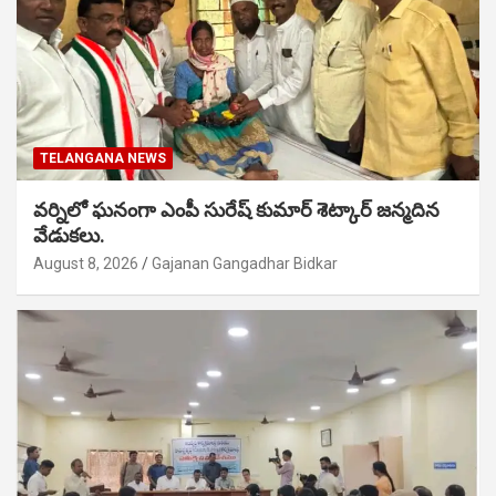
TELANGANA NEWS
వర్నిలో ఘనంగా ఎంపీ సురేష్ కుమార్ శెట్కార్ జన్మదిన
వేడుకలు.
August 8, 2026
Gajanan Gangadhar Bidkar