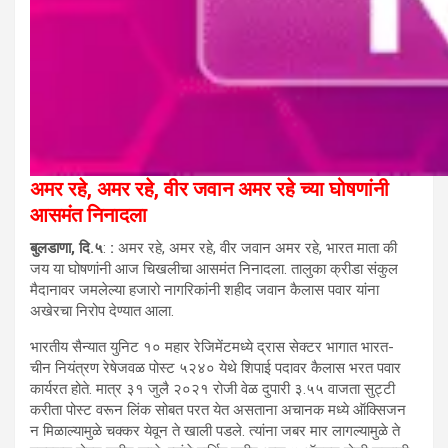
अमर रहे, अमर रहे, वीर जवान अमर रहे च्या घोषणांनी
आसमंत निनादला
बुलडाणा, दि.५
:
:
अमर रहे, अमर रहे, वीर जवान अमर रहे, भारत माता की
जय या घोषणांनी आज चिखलीचा आसमंत निनादला. तालुका क्रीडा संकुल
मैदानावर जमलेल्या हजारो नागरिकांनी शहीद जवान कैलास पवार यांना
अखेरचा निरोप देण्यात आला.
भारतीय सैन्यात युनिट १० महार रेजिमेंटमध्ये द्रास सेक्टर भागात भारत-
चीन नियंत्रण रेषेजवळ पोस्ट ५२४० येथे शिपाई पदावर कैलास भरत पवार
कार्यरत होते. मात्र ३१ जुलै २०२१ रोजी वेळ दुपारी ३.५५ वाजता सुट्टी
करीता पोस्ट वरून लिंक सोबत परत येत असताना अचानक मध्ये ऑक्सिजन
न मिळाल्यामुळे चक्कर येवून ते खाली पडले. त्यांना जबर मार लागल्यामुळे ते