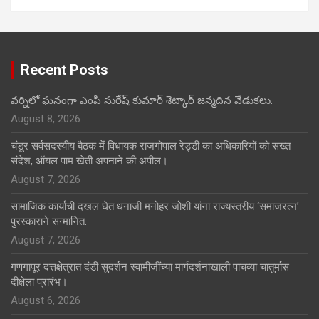
Recent Posts
వర్నిలో ఘనంగా ఎంపీ సురేష్ కుమార్ శెట్కార్ జన్మదిన వేడుకలు.
August 8, 2026
चंडूर सर्वसदस्यीय बैठक में विधायक राजगोपाल रेड्डी का अधिकारियों को सख्त
संदेश, ऑयल पाम खेती अपनाने की अपील।
August 7, 2026
सामाजिक कार्याची दखल घेत धनाजी मनोहर जोशी यांना राज्यस्तरीय ‘समाजरत्न’
पुरस्काराने सन्मानित.
August 7, 2026
गणगापूर दत्तक्षेत्रात दंडी सुदर्शन स्वामीजींच्या मार्गदर्शनाखाली पाचव्या चातुर्मास
दीक्षेला प्रारंभ।
August 6, 2026