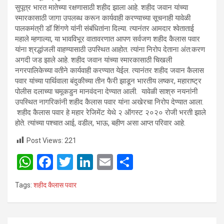
सुपूत्र भारत मातेच्‍या रक्षणासाठी शहीद झाला आहे. शहीद जवान यांच्या
स्मारकासाठी जागा उपलब्ध करून कार्यवाही करण्याच्या सूचनाही यावेळी
पालकमंत्री डॉ शिंगणे यांनी संबंधितांना दिल्या. त्यानंतर आमदार श्वेताताई
महाले म्हणाल्या, या भावविभूर वातावरणात आपण सर्वजण शहीद कैलास पवार
यांना श्रद्धांजली वाहण्यासाठी उपस्थित आहोत. त्यांना निरोप देताना अंत:करण
अगदी जड झाले आहे. शहीद जवान यांच्या स्मारकासाठी चिखली
नगरपालिकेच्या वतीने कार्यवाही करण्यात येईल. त्यानंतर शहीद जवान कैलास
पवार यांच्या पार्थिवाला बंदुकीच्या तीन फैरी झाडून भारतीय लष्कर, महाराष्ट्र
पोलीस दलाच्या चमूकडुन मानवंदना देण्यात आली. यावेळी साश्रु नयनांनी
उपस्थित नागरिकांनी शहीद कैलास पवार यांना अखेरचा निरोप देण्यात आला.
शहीद कैलास पवार हे महार रेजिमेंट येथे २ ऑगस्ट २०२० रोजी भरती झाले
होते. त्यांच्या पश्चात आई, वडील, भाऊ, बहीण असा आप्त परिवार आहे.
Post Views:
221
W
F
T
Li
E
S
h
a
wi
n
m
h
Tags:
शहीद कैलास पवार
at
ce
tt
ke
ail
ar
s
b
er
dI
e