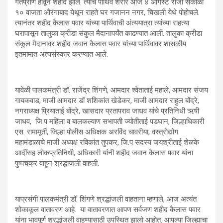
गतप्राण होवून शहीद झाले. त्यांचे पार्थिव शरीर आज ४ ऑगस्ट रोजी सकाळी
१० वाजता औरंगाबाद येथून राहते घर गजानन नगर, चिखली येथे पोहोचले.
त्यानंतर शहीद कैलास पवार यांच्या पार्थिवाची अंत्ययात्रा त्यांच्या राहत्या
घरापासून तालुका क्रीडा संकुल मैदानापर्यंत काढण्यात आली. तालुका क्रीडा
संकुल मैदानावर शहीद जवान कैलास पवार यांच्या पार्थिवावर शासकीय
इतमामात अंत्यसंस्कार करण्यात आले.
यावेळी पालकमंत्री डॉ. राजेंद्र शिंगणे, आमदार श्वेताताई महाले, आमदार संजय
गायकवाड, माजी आमदार डॉ शशिकांत खेडेकर, माजी आमदार राहुल बोंद्रे,
नगराध्यक्ष प्रियाताई बोंद्रे, खासदार प्रतापराव जाधव यांचे प्रतिनिधी ऋषी
जाधव, जि.प महिला व बालकल्याण सभापती ज्योतीताई पडघान, जिल्हाधिकारी
एस. रामामूर्ती, जिल्हा पोलीस अधिक्षक अरविंद चावरीया, वस्त्रोद्योग
महामंडाळाचे माजी अध्यक्ष रविकांत तुपकर, जि.प सदस्य जयश्रीताई शेळके
आदींसह लोकप्रतिनिधी, अधिकारी यांनी शहीद जवान कैलास पवार यांना
पुष्पचक्र वाहून श्रद्धांजली वाहली.
याप्रसंगी पालकमंत्री डॉ. शिंगणे श्रद्धांजली वाहताना म्हणाले, आज अत्यंत
शोकाकूल वातावरण आहे. या वातावरणात आपण सर्वजण शहीद कैलास पवार
यांना भावपूर्ण श्रद्धांजली वाहण्यासाठी उपस्थित झालो आहोत. आपल्या जिल्ह्याचा