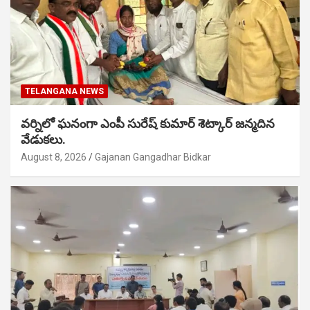
TELANGANA NEWS
వర్నిలో ఘనంగా ఎంపీ సురేష్ కుమార్ శెట్కార్ జన్మదిన
వేడుకలు.
August 8, 2026
Gajanan Gangadhar Bidkar