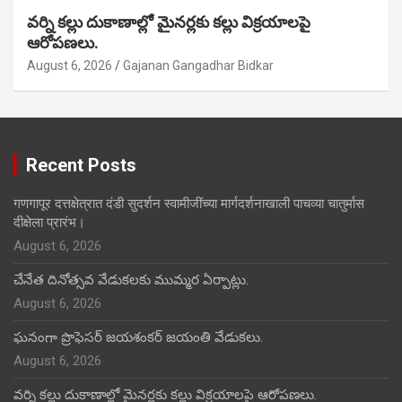
వర్ని కల్లు దుకాణాల్లో మైనర్లకు కల్లు విక్రయాలపై
ఆరోపణలు.
August 6, 2026
Gajanan Gangadhar Bidkar
Recent Posts
गणगापूर दत्तक्षेत्रात दंडी सुदर्शन स्वामीजींच्या मार्गदर्शनाखाली पाचव्या चातुर्मास
दीक्षेला प्रारंभ।
August 6, 2026
చేనేత దినోత్సవ వేడుకలకు ముమ్మర ఏర్పాట్లు.
August 6, 2026
ఘనంగా ప్రొఫెసర్ జయశంకర్ జయంతి వేడుకలు.
August 6, 2026
వర్ని కల్లు దుకాణాల్లో మైనర్లకు కల్లు విక్రయాలపై ఆరోపణలు.