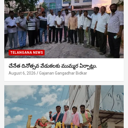
TELANGANA NEWS
చేనేత దినోత్సవ వేడుకలకు ముమ్మర ఏర్పాట్లు.
August 6, 2026
Gajanan Gangadhar Bidkar