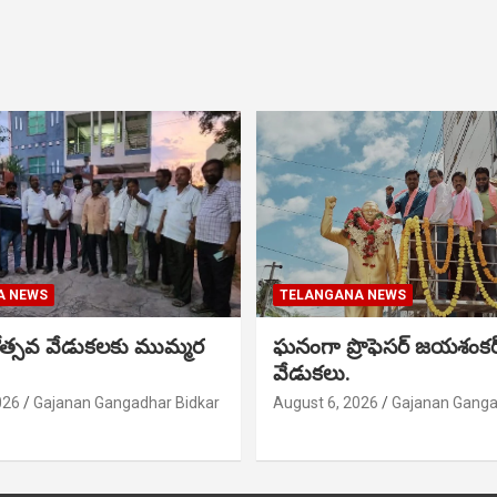
A NEWS
TELANGANA NEWS
నోత్సవ వేడుకలకు ముమ్మర
ఘనంగా ప్రొఫెసర్ జయశంక
వేడుకలు.
026
Gajanan Gangadhar Bidkar
August 6, 2026
Gajanan Ganga