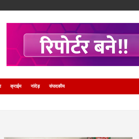
ा
क्राईम
नांदेड़
संपादकीय