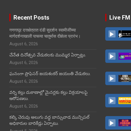
Recent Posts
Live FM
गणगापूर दत्तक्षेत्रात दंडी सुदर्शन स्वामीजींच्या
मार्गदर्शनाखाली पाचव्या चातुर्मास दीक्षेला प्रारंभ।
August 6, 2026
చేనేత దినోత్సవ వేడుకలకు ముమ్మర ఏర్పాట్లు.
August 6, 2026
ఘనంగా ప్రొఫెసర్ జయశంకర్ జయంతి వేడుకలు.
August 6, 2026
వర్ని కల్లు దుకాణాల్లో మైనర్లకు కల్లు విక్రయాలపై
ఆరోపణలు.
August 6, 2026
కల్కి చెరువు అలుగు వద్ద బాన్సువాడ మున్సిపల్
అధికారుల బారికేడ్లు ఏర్పాటు.
August 5, 2026