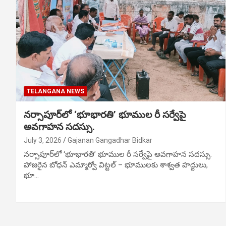
TELANGANA NEWS
నర్సాపూర్‌లో ‘భూభారతి’ భూముల రీ సర్వేపై
అవగాహన సదస్సు.
July 3, 2026
Gajanan Gangadhar Bidkar
నర్సాపూర్‌లో ‘భూభారతి’ భూముల రీ సర్వేపై అవగాహన సదస్సు.
హాజరైన బోధన్ ఎమ్మార్వో విట్టల్ – భూములకు శాశ్వత హద్దులు,
భూ…