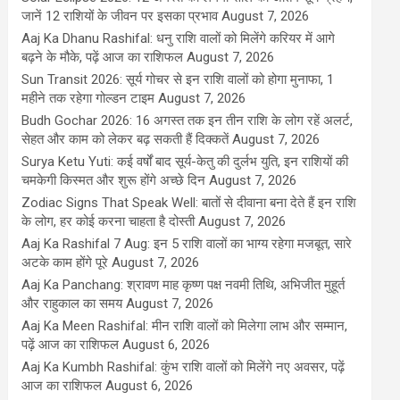
जानें 12 राशियों के जीवन पर इसका प्रभाव
August 7, 2026
Aaj Ka Dhanu Rashifal: धनु राशि वालों को मिलेंगे करियर में आगे
बढ़ने के मौके, पढ़ें आज का राशिफल
August 7, 2026
Sun Transit 2026: सूर्य गोचर से इन राशि वालों को होगा मुनाफा, 1
महीने तक रहेगा गोल्डन टाइम
August 7, 2026
Budh Gochar 2026: 16 अगस्त तक इन तीन राशि के लोग रहें अलर्ट,
सेहत और काम को लेकर बढ़ सकती हैं दिक्कतें
August 7, 2026
Surya Ketu Yuti: कई वर्षों बाद सूर्य-केतु की दुर्लभ युति, इन राशियों की
चमकेगी किस्मत और शुरू होंगे अच्छे दिन
August 7, 2026
Zodiac Signs That Speak Well: बातों से दीवाना बना देते हैं इन राशि
के लोग, हर कोई करना चाहता है दोस्ती
August 7, 2026
Aaj Ka Rashifal 7 Aug: इन 5 राशि वालों का भाग्य रहेगा मजबूत, सारे
अटके काम होंगे पूरे
August 7, 2026
Aaj Ka Panchang: श्रावण माह कृष्ण पक्ष नवमी तिथि, अभिजीत मुहूर्त
और राहुकाल का समय
August 7, 2026
Aaj Ka Meen Rashifal: मीन राशि वालों को मिलेगा लाभ और सम्मान,
पढ़ें आज का राशिफल
August 6, 2026
Aaj Ka Kumbh Rashifal: कुंभ राशि वालों को मिलेंगे नए अवसर, पढ़ें
आज का राशिफल
August 6, 2026