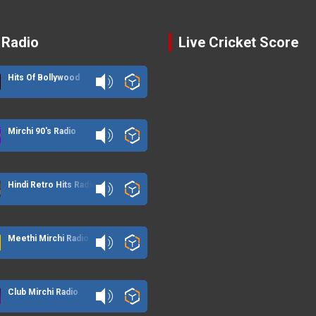
 Radio
Live Cricket Score
Hits Of Bollywood
Mirchi 90's Radio
Hindi Retro Hits Radio
Meethi Mirchi Radio
Club Mirchi Radio