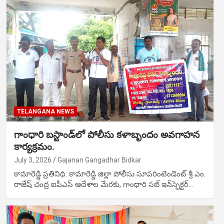
TELANGANA NEWS
గాంధారి బస్టాండ్‌లో పోలీసు కళాబృందం అవగాహన
కార్యక్రమం.
July 3, 2026
Gajanan Gangadhar Bidkar
కామారెడ్డి ప్రతినిధి: కామారెడ్డి జిల్లా పోలీసు సూపరింటెండెంట్ శ్రీ ఎం.
రాజేష్ చంద్ర ఐపీఎస్ ఆదేశాల మేరకు, గాంధారి సబ్‌ ఇన్‌స్పెక్టర్…