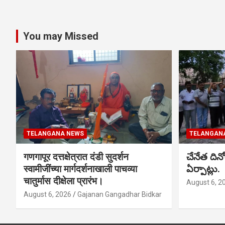
You may Missed
TELANGANA NEWS
TELANGAN
गणगापूर दत्तक्षेत्रात दंडी सुदर्शन
చేనేత ది
स्वामीजींच्या मार्गदर्शनाखाली पाचव्या
ఏర్పాట్లు.
चातुर्मास दीक्षेला प्रारंभ।
August 6, 2
August 6, 2026
Gajanan Gangadhar Bidkar