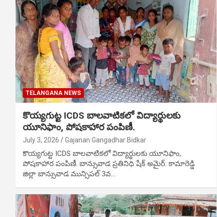
TELANGANA NEWS
కొయ్యగుట్ట ICDS బాలవాటికలో విద్యార్థులకు
యూనిఫాం, పోషకాహార పంపిణీ.
July 3, 2026
Gajanan Gangadhar Bidkar
కొయ్యగుట్ట ICDS బాలవాటికలో విద్యార్థులకు యూనిఫాం,
పోషకాహార పంపిణీ. బాన్సువాడ ప్రతినిధి షేక్ అమైర్: కామారెడ్డి
జిల్లా బాన్సువాడ మున్సిపల్ 3వ…