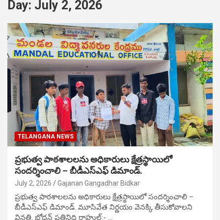
Day:
July 2, 2026
TELANGANA NEWS
ప్రభుత్వ పాఠశాలలను అధికారులు క్షేత్రస్థాయిలో
సందర్శించాలి – బీడీఎస్ఎఫ్ డిమాండ్.
July 2, 2026
Gajanan Gangadhar Bidkar
ప్రభుత్వ పాఠశాలలను అధికారులు క్షేత్రస్థాయిలో సందర్శించాలి –
బీడీఎస్ఎఫ్ డిమాండ్. మూసివేత నిర్ణయం వెనక్కి తీసుకోవాలని
వినతి. బోధన్ ప్రతినిధి రాహుల్‌:- …