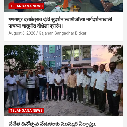
TELANGANA NEWS
गणगापूर दत्तक्षेत्रात दंडी सुदर्शन स्वामीजींच्या मार्गदर्शनाखाली
पाचव्या चातुर्मास दीक्षेला प्रारंभ।
August 6, 2026
Gajanan Gangadhar Bidkar
TELANGANA NEWS
చేనేత దినోత్సవ వేడుకలకు ముమ్మర ఏర్పాట్లు.