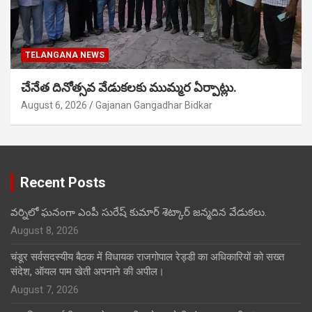
TELANGANA NEWS
చేనేత దినోత్సవ వేడుకలకు ముమ్మర ఏర్పాట్లు.
August 6, 2026
Gajanan Gangadhar Bidkar
Recent Posts
వర్నిలో ఘనంగా ఎంపీ సురేష్ కుమార్ శెట్కార్ జన్మదిన వేడుకలు.
August 8, 2026
चंडूर सर्वसदस्यीय बैठक में विधायक राजगोपाल रेड्डी का अधिकारियों को सख्त
संदेश, ऑयल पाम खेती अपनाने की अपील।
August 7, 2026