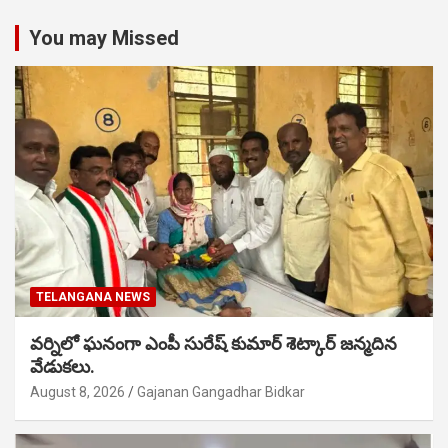
You may Missed
TELANGANA NEWS
వర్నిలో ఘనంగా ఎంపీ సురేష్ కుమార్ శెట్కార్ జన్మదిన
వేడుకలు.
August 8, 2026
Gajanan Gangadhar Bidkar