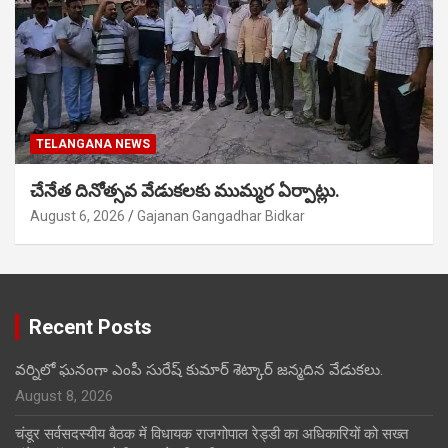
TELANGANA NEWS
చేనేత దినోత్సవ వేడుకలకు ముమ్మర ఏర్పాట్లు.
August 6, 2026
Gajanan Gangadhar Bidkar
Recent Posts
వర్నిలో ఘనంగా ఎంపీ సురేష్ కుమార్ శెట్కార్ జన్మదిన వేడుకలు.
August 8, 2026
चंडूर सर्वसदस्यीय बैठक में विधायक राजगोपाल रेड्डी का अधिकारियों को सख्त