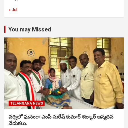
« Jul
You may Missed
TELANGANA NEWS
వర్నిలో ఘనంగా ఎంపీ సురేష్ కుమార్ శెట్కార్ జన్మదిన
వేడుకలు.