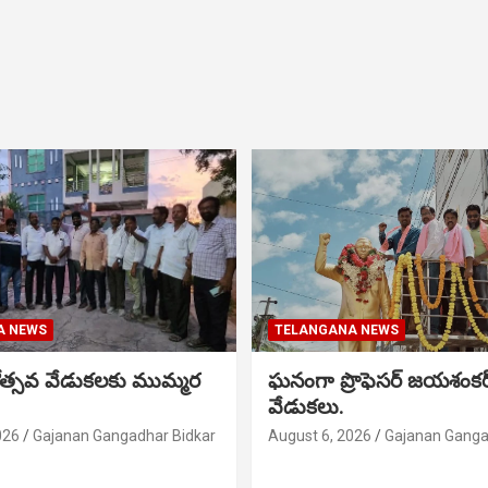
A NEWS
TELANGANA NEWS
నోత్సవ వేడుకలకు ముమ్మర
ఘనంగా ప్రొఫెసర్ జయశంక
వేడుకలు.
026
Gajanan Gangadhar Bidkar
August 6, 2026
Gajanan Ganga