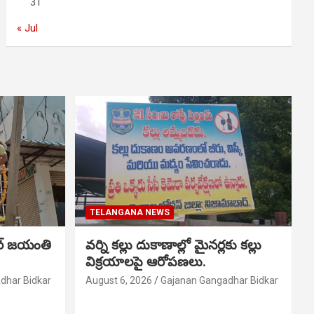
31
« Jul
TELANGANA NEWS
ర్ జయంతి
వర్ని కల్లు దుకాణాల్లో మైనర్లకు కల్లు
విక్రయాలపై ఆరోపణలు.
dhar Bidkar
August 6, 2026
Gajanan Gangadhar Bidkar