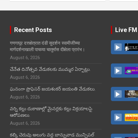
Recent Posts
Live FM
गणगापूर दत्तक्षेत्रात दंडी सुदर्शन स्वामीजींच्या
मार्गदर्शनाखाली पाचव्या चातुर्मास दीक्षेला प्रारंभ।
August 6, 2026
చేనేత దినోత్సవ వేడుకలకు ముమ్మర ఏర్పాట్లు.
August 6, 2026
ఘనంగా ప్రొఫెసర్ జయశంకర్ జయంతి వేడుకలు.
August 6, 2026
వర్ని కల్లు దుకాణాల్లో మైనర్లకు కల్లు విక్రయాలపై
ఆరోపణలు.
August 6, 2026
కల్కి చెరువు అలుగు వద్ద బాన్సువాడ మున్సిపల్