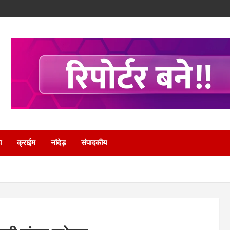
ा
क्राईम
नांदेड़
संपादकीय