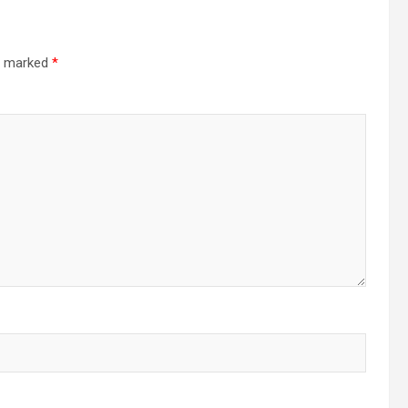
re marked
*