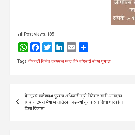
Post Views:
185
W
F
T
Li
E
S
h
a
wi
n
m
h
Tags:
दीपावली निमित्त राज्यपाल भगत सिंह कोश्यारी यांच्या शुभेच्छा
at
ce
tt
ke
ail
ar
s
b
er
dI
e
A
o
n
Post
p
o
देगलूरचे कर्तव्यदक्ष पुरवठा अधिकारी श्री मिठेवाड यांनी आनंदाचा
navigation
शिधा वाटपात येणाऱ्या तांत्रिक अडचणी दूर करून शिधा धारकांना
p
k
दिला दिलासा.