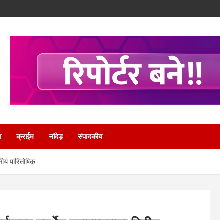
ा
क्राईम
नांदेड़
संपादकीय
वितीय पारितोषिक