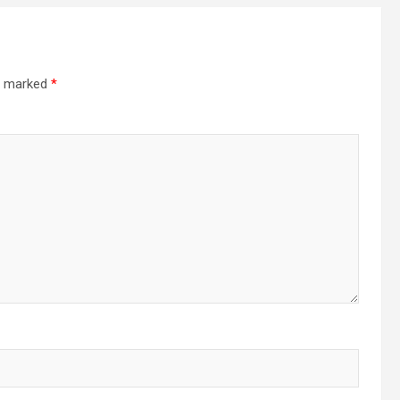
re marked
*