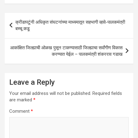
s
b
er
dI
e
A
o
n
Post
क्रीडापटूंनी अधिकृत संघटनांच्या माध्यमातून सहभागी व्हावे-पालकमंत्री
p
o
navigation
बच्चू कडू
p
k
आकांक्षित जिल्ह्याची ओळख पुसून टाकण्यासाठी जिल्ह्याचा सर्वांगीण विकास
करण्यात येईल – पालकमंत्री शंकरराव गडाख
Leave a Reply
Your email address will not be published.
Required fields
are marked
*
Comment
*