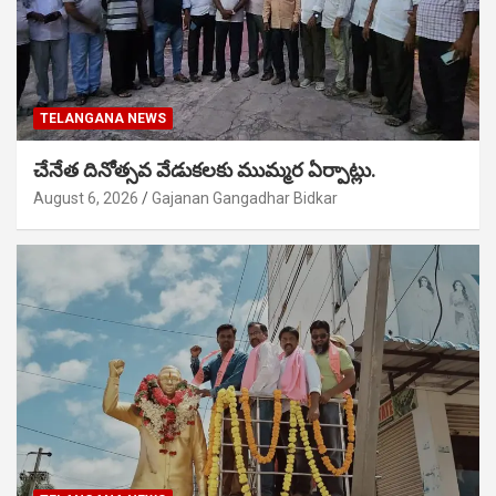
TELANGANA NEWS
చేనేత దినోత్సవ వేడుకలకు ముమ్మర ఏర్పాట్లు.
August 6, 2026
Gajanan Gangadhar Bidkar