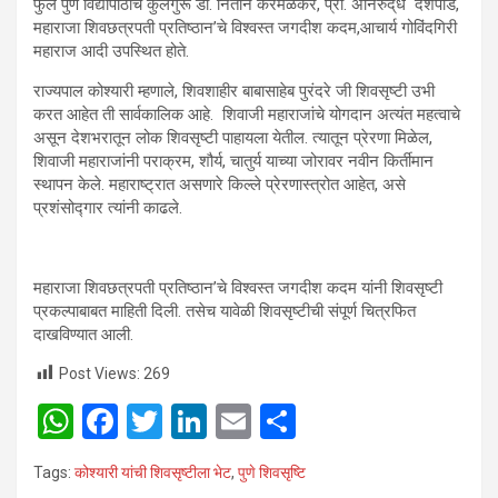
फुले पुणे विद्यापीठाचे कुलगुरू डॉ. नितीन करमळकर, प्रा. अनिरुद‌्ध‌ देशपांडे,
महाराजा शिवछत्रपती प्रतिष्ठान’चे विश्वस्त जगदीश कदम,आचार्य गोविंदगिरी
महाराज आदी उपस्थित होते.
राज्यपाल कोश्यारी म्हणाले, शिवशाहीर बाबासाहेब पुरंदरे जी शिवसृष्टी उभी
करत आहेत ती सार्वकालिक आहे. शिवाजी महाराजांचे योगदान अत्यंत महत्वाचे
असून देशभरातून लोक शिवसृष्टी पाहायला येतील. त्यातून प्रेरणा मिळेल,
शिवाजी महाराजांनी पराक्रम, शौर्य, चातुर्य याच्या जोरावर नवीन किर्तीमान
स्थापन केले. महाराष्ट्रात असणारे किल्ले प्रेरणास्त्रोत आहेत, असे
प्रशंसोद्गार त्यांनी काढले.
महाराजा शिवछत्रपती प्रतिष्ठान’चे विश्वस्त जगदीश कदम यांनी शिवसृष्टी
प्रकल्पाबाबत माहिती दिली. तसेच यावेळी शिवसृष्टीची संपूर्ण चित्रफित
दाखविण्यात आली.
Post Views:
269
W
F
T
Li
E
S
h
a
wi
n
m
h
Tags:
कोश्यारी यांची शिवसृष्टीला भेट
,
पुणे शिवसृष्टि
at
ce
tt
ke
ail
ar