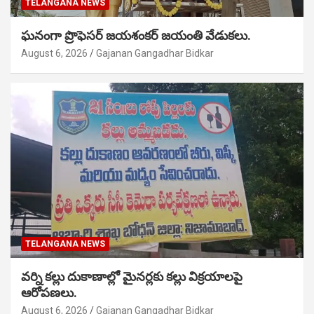
TELANGANA NEWS
ఘనంగా ప్రొఫెసర్ జయశంకర్ జయంతి వేడుకలు.
August 6, 2026
Gajanan Gangadhar Bidkar
TELANGANA NEWS
వర్ని కల్లు దుకాణాల్లో మైనర్లకు కల్లు విక్రయాలపై
ఆరోపణలు.
August 6, 2026
Gajanan Gangadhar Bidkar