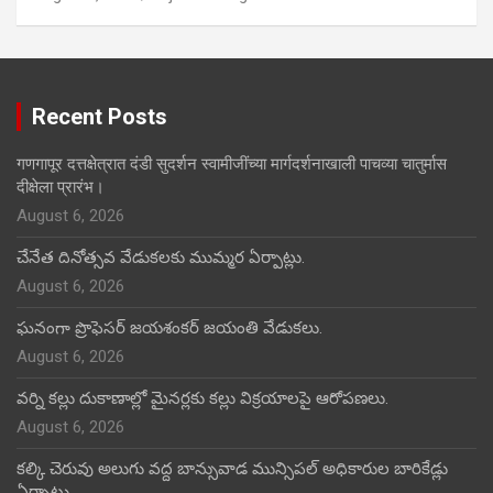
Recent Posts
गणगापूर दत्तक्षेत्रात दंडी सुदर्शन स्वामीजींच्या मार्गदर्शनाखाली पाचव्या चातुर्मास
दीक्षेला प्रारंभ।
August 6, 2026
చేనేత దినోత్సవ వేడుకలకు ముమ్మర ఏర్పాట్లు.
August 6, 2026
ఘనంగా ప్రొఫెసర్ జయశంకర్ జయంతి వేడుకలు.
August 6, 2026
వర్ని కల్లు దుకాణాల్లో మైనర్లకు కల్లు విక్రయాలపై ఆరోపణలు.
August 6, 2026
కల్కి చెరువు అలుగు వద్ద బాన్సువాడ మున్సిపల్ అధికారుల బారికేడ్లు
ఏర్పాటు.