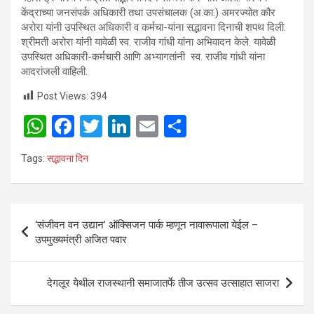
केंद्राच्या जनसंपर्क अधिकारी तथा उपसंचालक (अ.का.) अमरज्योत कौर
अरोरा यांनी उपस्थित अधिकारी व कर्मचा-यांना सद्भावना दिनाची शपथ दिली.
श्रीमती अरोरा यांनी यावेळी स्व. राजीव गांधी यांना अभिवादन केले. यावेळी
उपस्थित अधिकारी-कर्मचारी आणि अभ्यागतांनी स्व. राजीव गांधी यांना
आदरांजली वाहिली.
Post Views:
394
W
F
T
Li
E
S
h
a
wi
n
m
h
Tags:
सद्भावना दिन
at
ce
tt
ke
ail
ar
s
b
er
dI
e
A
o
n
Post
‘संजीवन वन उद्यान’ ऑक्सिजन पार्क म्हणून नावारूपाला येईल –
p
o
navigation
उपमुख्यमंत्री अजित पवार
p
k
देगलूर येथील राजस्थानी समाजातर्फे तीज उत्सव उत्साहात साजरा