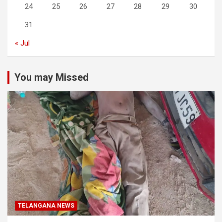
24
25
26
27
28
29
30
31
« Jul
You may Missed
TELANGANA NEWS