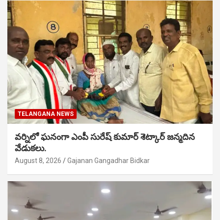
TELANGANA NEWS
వర్నిలో ఘనంగా ఎంపీ సురేష్ కుమార్ శెట్కార్ జన్మదిన
వేడుకలు.
August 8, 2026
Gajanan Gangadhar Bidkar