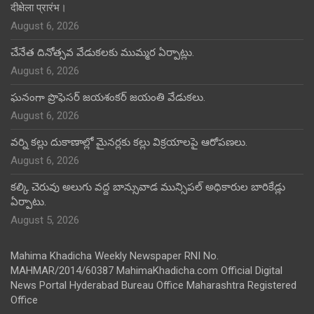
दीक्षेला प्रारंभ।
August 6, 2026
చేనేత దినోత్సవ వేడుకలకు ముమ్మర ఏర్పాట్లు.
August 6, 2026
ఘనంగా ప్రొఫెసర్ జయశంకర్ జయంతి వేడుకలు.
August 6, 2026
వర్ని కల్లు దుకాణాల్లో మైనర్లకు కల్లు విక్రయాలపై ఆరోపణలు.
August 6, 2026
కల్కి చెరువు అలుగు వద్ద బాన్సువాడ మున్సిపల్ అధికారుల బారికేడ్లు
ఏర్పాటు.
August 5, 2026
Mahima Khadicha Weekly Newspaper RNI No.
MAHMAR/2014/60387 MahimaKhadicha.com Official Digital
News Portal Hyderabad Bureau Office Maharashtra Registered
Office