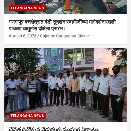
TELANGANA NEWS
गणगापूर दत्तक्षेत्रात दंडी सुदर्शन स्वामीजींच्या मार्गदर्शनाखाली
पाचव्या चातुर्मास दीक्षेला प्रारंभ।
August 6, 2026
Gajanan Gangadhar Bidkar
TELANGANA NEWS
చేనేత దినోత్సవ వేడుకలకు ముమ్మర ఏర్పాట్లు.