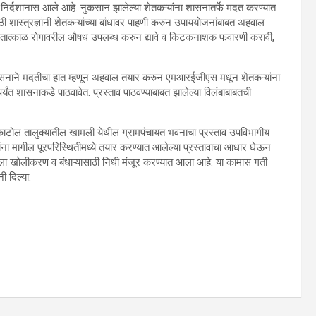
चे निर्दशानास आले आहे. नुकसान झालेल्या शेतकऱ्यांना शासनातर्फे मदत करण्यात
ाठी शास्त्रज्ञांनी शेतकऱ्यांच्या बांधावर पाहणी करुन उपाययोजनांबाबत अहवाल
गाने तात्काळ रोगावरील औषध उपलब्ध करुन द्यावे व किटकनाशक फवारणी करावी,
ेत. शासनाने मदतीचा हात म्हणून अहवाल तयार करुन एमआरईजीएस मधून शेतकऱ्यांना
ंबरपर्यंत शासनाकडे पाठवावेत. प्रस्ताव पाठवण्याबाबत झालेल्या विलंबाबाबतची
ल्या. काटोल तालुक्यातील खामली येथील ग्रामपंचायत भवनाचा प्रस्ताव उपविभागीय
ांना मागील पूरपरिस्थितीमध्ये तयार करण्यात आलेल्या प्रस्तावाचा आधार घेऊन
नाला खोलीकरण व बंधाऱ्यासाठी निधी मंजूर करण्यात आला आहे. या कामास गती
ी दिल्या.