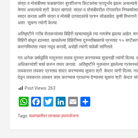
संत्रा व मोसंबीच्या फळबागांवर बुरशीजन्य किटकांचा प्रादुर्भाव झाला असल्या
येणार असल्याचे श्री. केदार म्हणाले. संत्रा व मोसंबीवरील रोगावरील निष्कर्षास
सादर करावा आणि संत्रा व मोसंबी उत्पादकांचे प्रश्न सोडवावेत. कृषी विभा
अशा सूचना त्यांनी केल्या.
अतिवृष्टीने गरीब शेतकऱ्यांच्या विहिरी खचल्यामुळे त्या नामशेष झाल्या आह
विहिरी बांधून द्याव्यात. खचलेल्या विहिरींच्या दुरुस्तीबाबतचे प्रस्ताव १५ सप्टे
कारणमिमांसा त्यात नमूद करावी, असेही त्यांनी यावेळी सांगितले.
गत अनेक वर्षापूर्वीचे नादुरुस्त तलाव दुरुस्त करण्याच्या सूचनाही त्यांनी दि
अधिकाऱ्यांशी चर्चा करुन तयार करावा. अतिवृष्टीने नुकसान झालेल्या ग्रामस्थ
लवकरात लवकर प्रस्ताव सादर करण्याच्या सूचना श्री. केदार यांनी दिल्या. 
देवून लवकरात लवकर काम करण्यास प्राधान्य देण्याच्या सूचना श्री. केदार यांन
Post Views:
263
W
F
T
Li
E
S
h
a
wi
n
m
h
Tags:
फळगळतीवर तात्काळ उपाययोजना
at
ce
tt
ke
ail
ar
s
b
er
dI
e