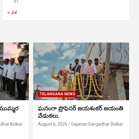
31
« Jul
TELANGANA NEWS
 ముమ్మర
ఘనంగా ప్రొఫెసర్ జయశంకర్ జయంతి
వేడుకలు.
dhar Bidkar
August 6, 2026
Gajanan Gangadhar Bidkar