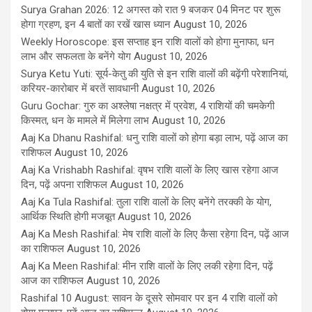
Surya Grahan 2026: 12 अगस्त को रात 9 बजकर 04 मिनट पर शुरू
होगा ग्रहण, इन 4 बातों का रखें खास ध्यान
August 10, 2026
Weekly Horoscope: इस सप्ताह इन राशि वालों को होगा मुनाफा, धन
लाभ और सफलता के बनेंगे योग
August 10, 2026
Surya Ketu Yuti: सूर्य-केतु की युति से इन राशि वालों की बढ़ेंगी परेशानियां,
करियर-कारोबार में बरतें सावधानी
August 10, 2026
Guru Gochar: गुरु का अश्लेषा नक्षत्र में प्रवेश, 4 राशियों की चमकेगी
किस्मत, धन के मामले में मिलेगा लाभ
August 10, 2026
Aaj Ka Dhanu Rashifal: धनु राशि वालों को होगा बड़ा लाभ, पढ़ें आज का
राशिफल
August 10, 2026
Aaj Ka Vrishabh Rashifal: वृषभ राशि वालों के लिए खास रहेगा आज
दिन, पढ़ें अपना राशिफल
August 10, 2026
Aaj Ka Tula Rashifal: तुला राशि वालों के लिए बनेंगे तरक्की के योग,
आर्थिक स्थिति होगी मजबूत
August 10, 2026
Aaj Ka Mesh Rashifal: मेष राशि वालों के लिए कैसा रहेगा दिन, पढ़ें आज
का राशिफल
August 10, 2026
Aaj Ka Meen Rashifal: मीन राशि वालों के लिए लकी रहेगा दिन, पढ़ें
आज का राशिफल
August 10, 2026
Rashifal 10 August: सावन के दूसरे सोमवार पर इन 4 राशि वालों को