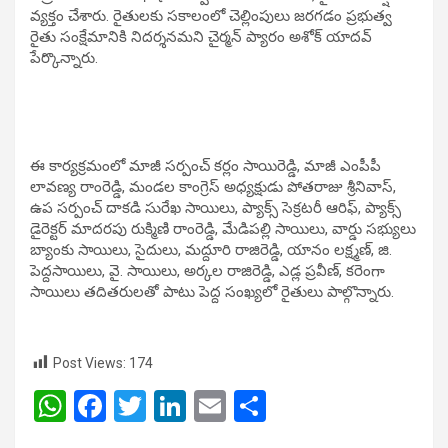
వ్యక్తం చేశారు. రైతులకు సకాలంలో చెల్లింపులు జరగడం ప్రభుత్వ
రైతు సంక్షేమానికి నిదర్శనమని చైర్మన్ ప్యారం అశోక్ యాదవ్
పేర్కొన్నారు.
ఈ కార్యక్రమంలో మాజీ సర్పంచ్ కర్లం సాయిరెడ్డి, మాజీ ఎంపీపీ
లావణ్య రాంరెడ్డి, మండల కాంగ్రెస్ అధ్యక్షుడు పోతరాజు శ్రీనివాస్,
ఉప సర్పంచ్ దాకడి సురేఖ సాయిలు, ప్యాక్స్ సెక్రటరీ ఆరిఫ్, ప్యాక్స్
డైరెక్టర్ మాదరపు రుక్మిణి రాంరెడ్డి, మేడిపల్లి సాయిలు, వార్డు సభ్యులు
బ్యాంకు సాయిలు, సైదులు, మద్దూరి రాజిరెడ్డి, యానం లక్ష్మణ్, జి.
పెద్దసాయిలు, వై. సాయిలు, అర్కల రాజిరెడ్డి, ఎడ్ల ప్రవీణ్, కరెంగా
సాయిలు తదితరులతో పాటు పెద్ద సంఖ్యలో రైతులు పాల్గొన్నారు.
Post Views:
174
W
F
T
Li
E
S
h
a
wi
n
m
h