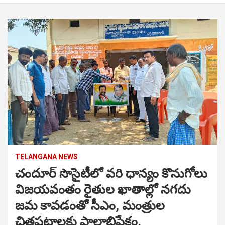
TELANGANA NEWS
చందూర్ సొసైటీలో వరి ధాన్యం కొనుగోలు
విజయవంతం రైతుల ఖాతాల్లో నగదు
జమ కావడంతో సీఎం, మంత్రుల
చిత్రపటాలకు పాలాభిషేకం.