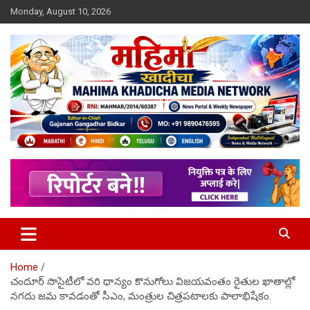
Skip
Monday, August 10, 2026
to
content
MULIT LANGUAGE NEWS PORTAL
Mahimakhadicha
Home
చందూర్ సొసైటీలో వరి ధాన్యం కొనుగోలు విజయవంతం రైతుల ఖాతాల్లో
నగదు జమ కావడంతో సీఎం, మంత్రుల చిత్రపటాలకు పాలాభిషేకం.