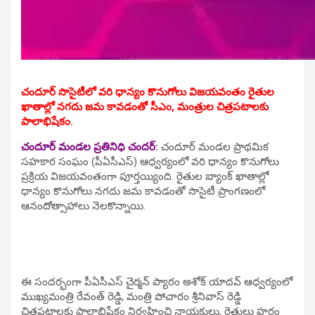
చందూర్ సొసైటీలో వరి ధాన్యం కొనుగోలు విజయవంతం రైతుల
ఖాతాల్లో నగదు జమ కావడంతో సీఎం, మంత్రుల చిత్రపటాలకు
పాలాభిషేకం.
చందూర్ మండల ప్రతినిధి చందర్:
చందూర్ మండల ప్రాథమిక
సహకార సంఘం (పీఏసీఎస్) ఆధ్వర్యంలో వరి ధాన్యం కొనుగోలు
ప్రక్రియ విజయవంతంగా పూర్తయ్యింది. రైతుల బ్యాంక్ ఖాతాల్లో
ధాన్యం కొనుగోలు నగదు జమ కావడంతో సొసైటీ ప్రాంగణంలో
ఆనందోత్సాహాలు నెలకొన్నాయి.
ఈ సందర్భంగా పీఏసీఎస్ చైర్మన్ ప్యారం అశోక్ యాదవ్ ఆధ్వర్యంలో
ముఖ్యమంత్రి రేవంత్ రెడ్డి, మంత్రి పోచారం శ్రీనివాస్ రెడ్డి
చిత్రపటాలకు పాలాభిషేకం నిర్వహించి నాయకులు, రైతులు హర్షం