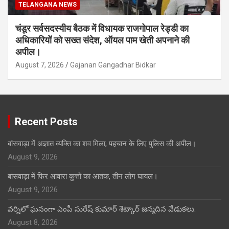
TELANGANA NEWS
चंडूर सर्वसदस्यीय बैठक में विधायक राजगोपाल रेड्डी का
अधिकारियों को सख्त संदेश, ऑयल पाम खेती अपनाने की
अपील।
August 7, 2026
Gajanan Gangadhar Bidkar
Recent Posts
बांसवाड़ा में अज्ञात व्यक्ति का शव मिला, पहचान के लिए पुलिस की अपील।
August 9, 2026
बांसवाड़ा में फिर आवारा कुत्तों का आतंक, तीन लोग घायल।
August 9, 2026
వర్నిలో ఘనంగా ఎంపీ సురేష్ కుమార్ శెట్కార్ జన్మదిన వేడుకలు.
August 8, 2026