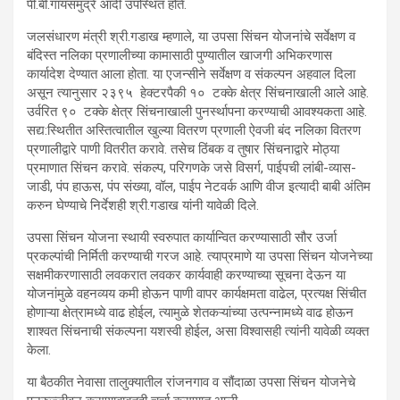
पी.बी.गायसमुद्रे आदी उपस्थित होते.
जलसंधारण मंत्री श्री.गडाख म्हणाले, या उपसा सिंचन योजनांचे सर्वेक्षण व
बंदिस्त नलिका प्रणालीच्या कामासाठी पुण्यातील खाजगी अभिकरणास
कार्यादेश देण्यात आला होता. या एजन्सीने सर्वेक्षण व संकल्पन अहवाल दिला
असून त्यानुसार २३९५ हेक्टरपैकी १० टक्के क्षेत्र सिंचनाखाली आले आहे.
उर्वरित ९० टक्के क्षेत्र सिंचनाखाली पुनर्स्थापना करण्याची आवश्यकता आहे.
सद्य:स्थितीत अस्तित्वातील खुल्या वितरण प्रणाली ऐवजी बंद नलिका वितरण
प्रणालीद्वारे पाणी वितरीत करावे. तसेच ठिंबक व तुषार सिंचनाद्वारे मोठ्या
प्रमाणात सिंचन करावे. संकल्प, परिगणके जसे विसर्ग, पाईपची लांबी-व्यास-
जाडी, पंप हाऊस, पंप संख्या, वॉल, पाईप नेटवर्क आणि वीज इत्यादी बाबी अंतिम
करुन घेण्याचे निर्देशही श्री.गडाख यांनी यावेळी दिले.
उपसा सिंचन योजना स्थायी स्वरुपात कार्यान्वित करण्यासाठी सौर उर्जा
प्रकल्पांची निर्मिती करण्याची गरज आहे. त्याप्रमाणे या उपसा सिंचन योजनेच्या
सक्षमीकरणासाठी लवकरात लवकर कार्यवाही करण्याच्या सूचना देऊन या
योजनांमुळे वहनव्यय कमी होऊन पाणी वापर कार्यक्षमता वाढेल, प्रत्यक्ष सिंचीत
होणाऱ्या क्षेत्रामध्ये वाढ होईल, त्यामुळे शेतकऱ्यांच्या उत्पन्नामध्ये वाढ होऊन
शाश्वत सिंचनाची संकल्पना यशस्वी होईल, असा विश्वासही त्यांनी यावेळी व्यक्त
केला.
या बैठकीत नेवासा तालुक्यातील रांजनगाव व सौंदाळा उपसा सिंचन योजनेचे