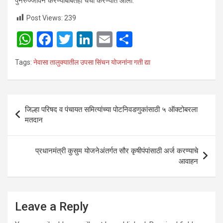
पुनरुज्जीवन करण्याबाबतही चर्चा करण्यात आली.
Post Views:
239
W
F
T
Li
E
S
h
a
wi
n
m
h
Tags:
नेवासा तालुक्यातील उपसा सिंचन योजनांना गती द्या
at
ce
tt
ke
ail
ar
s
b
er
dI
e
A
o
n
Post
जिल्हा परिषद व पंचायत समित्यांच्या पोटनिवडणुकांसाठी ५ ऑक्टोबरला
p
o
navigation
मतदान
p
k
प्रधानमंत्री कुसुम योजनेअंतर्गत सौर कृषीपंपांसाठी अर्ज करण्याचे
आवाहन
Leave a Reply