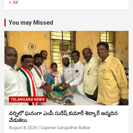
« Jul
You may Missed
TELANGANA NEWS
వర్నిలో ఘనంగా ఎంపీ సురేష్ కుమార్ శెట్కార్ జన్మదిన
వేడుకలు.
August 8, 2026
Gajanan Gangadhar Bidkar