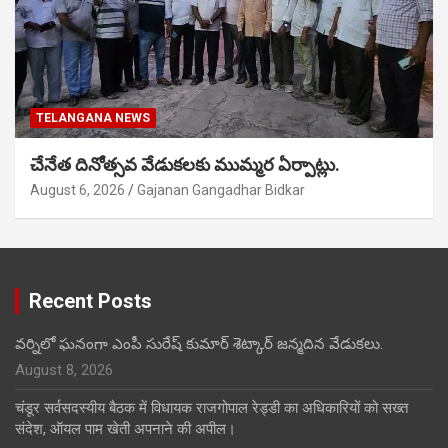
TELANGANA NEWS
చేనేత దినోత్సవ వేడుకలకు ముమ్మర ఏర్పాట్లు.
August 6, 2026
Gajanan Gangadhar Bidkar
Recent Posts
వర్నిలో ఘనంగా ఎంపీ సురేష్ కుమార్ శెట్కార్ జన్మదిన వేడుకలు.
August 8, 2026
चंडूर सर्वसदस्यीय बैठक में विधायक राजगोपाल रेड्डी का अधिकारियों को सख्त
संदेश, ऑयल पाम खेती अपनाने की अपील।