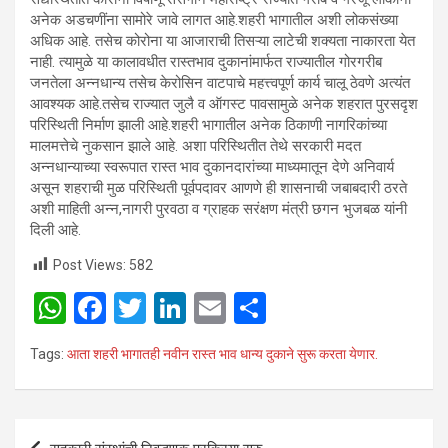
अनेक अडचणींना सामोरे जावे लागत आहे.शहरी भागातील अशी लोकसंख्या
अधिक आहे. तसेच कोरोना या आजाराची तिसऱ्या लाटेची शक्यता नाकारता येत
नाही. त्यामुळे या कालावधीत रास्तभाव दुकानांमार्फत राज्यातील गोरगरीब
जनतेला अन्नधान्य तसेच केरोसिन वाटपाचे महत्त्वपूर्ण कार्य चालू ठेवणे अत्यंत
आवश्यक आहे.तसेच राज्यात जुलै व ऑगस्ट पावसामुळे अनेक शहरात पुरसदृश
परिस्थिती निर्माण झाली आहे.शहरी भागातील अनेक ठिकाणी नागरिकांच्या
मालमत्तेचे नुकसान झाले आहे. अशा परिस्थितीत तेथे सरकारी मदत
अन्नधान्याच्या स्वरूपात रास्त भाव दुकानदारांच्या माध्यमातून देणे अनिवार्य
असून शहराची मुळ परिस्थिती पूर्वपदावर आणणे ही शासनाची जबाबदारी ठरते
अशी माहिती अन्न,नागरी पुरवठा व ग्राहक सरंक्षण मंत्री छगन भुजबळ यांनी
दिली आहे.
Post Views:
582
W
F
T
Li
E
S
h
a
wi
n
m
h
Tags:
आता शहरी भागातही नवीन रास्त भाव धान्य दुकाने सुरू करता येणार.
at
ce
tt
ke
ail
ar
s
b
er
dI
e
A
o
n
Post