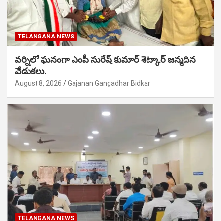
TELANGANA NEWS
వర్నిలో ఘనంగా ఎంపీ సురేష్ కుమార్ శెట్కార్ జన్మదిన
వేడుకలు.
August 8, 2026
Gajanan Gangadhar Bidkar
TELANGANA NEWS