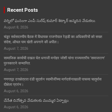
Recent Posts
వర్నిలో ఘనంగా ఎంపీ సురేష్ కుమార్ శెట్కార్ జన్మదిన వేడుకలు.
August 8, 2026
चंडूर सर्वसदस्यीय बैठक में विधायक राजगोपाल रेड्डी का अधिकारियों को सख्त
संदेश, ऑयल पाम खेती अपनाने की अपील।
August 7, 2026
सामाजिक कार्याची दखल घेत धनाजी मनोहर जोशी यांना राज्यस्तरीय ‘समाजरत्न’
पुरस्काराने सन्मानित.
August 7, 2026
गणगापूर दत्तक्षेत्रात दंडी सुदर्शन स्वामीजींच्या मार्गदर्शनाखाली पाचव्या चातुर्मास
दीक्षेला प्रारंभ।
August 6, 2026
చేనేత దినోత్సవ వేడుకలకు ముమ్మర ఏర్పాట్లు.
August 6, 2026