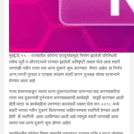
मुंबई,दि.१५ :- राज्यातील कोरोना प्रादुर्भावामुळे निर्माण झालेली परिस्थिती
तसेच जुलै व ऑगस्टमध्ये राज्यात झालेली अतिवृष्टी लक्षात घेता आता शहरी
भागातही नवीन रास्त भाव धान्य दुकाने सुरू करण्यात येणार आहेत. हा निर्णय
अन्न,नागरी पुरवठा व ग्राहक सरंक्षण मंत्री छगन भुजबळ यांच्या प्रयत्नाने
घेण्यात आला आहे.
राज्य शासनाकडून स्वस्त धान्य दुकानदारांच्या उत्पन्नात वाढ करण्याकरिता
रास्त भाव दुकानांची पुर्नरचना करण्याबाबतची कार्यवाही यापूर्वी करण्यात आली
होती मात्र या कार्यवाहीला लागणारा कालावधी लक्षात घेता सन २०१८ मध्ये
शहरी भागात नवीन दुकाने वितरणाच्या जाहिरनाम्यास स्थगिती देण्यात आली
होती ही स्थगिती आता उठविण्यात आली आहे त्यामुळे शहरी भागातही आता
स्वस्त भाव धान्य दुकाने सुरू होणार आहेत.
सद्यस्थितीत कोरोना विषाणू संसर्गाने महाराष्ट्र राज्यात गरीब व गरजू लोकांना