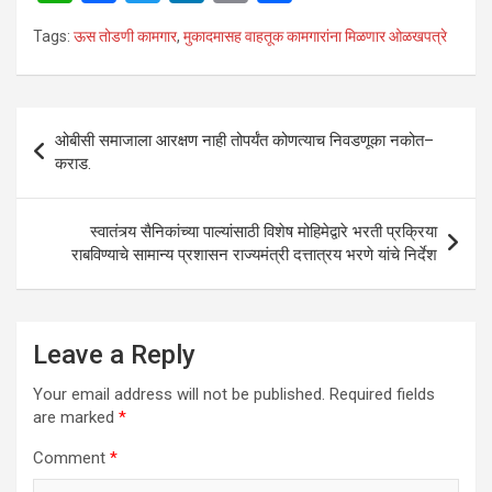
h
a
wi
n
m
h
Tags:
ऊस तोडणी कामगार
,
मुकादमासह वाहतूक कामगारांना मिळणार ओळखपत्रे
at
ce
tt
ke
ail
ar
s
b
er
dI
e
A
o
n
Post
ओबीसी समाजाला आरक्षण नाही तोपर्यंत कोणत्‍याच निवडणूका नकोत–
p
o
navigation
कराड.
p
k
स्वातंत्र्य सैनिकांच्या पाल्यांसाठी विशेष मोहिमेद्वारे भरती प्रक्रिया
राबविण्याचे सामान्य प्रशासन राज्यमंत्री दत्तात्रय भरणे यांचे निर्देश
Leave a Reply
Your email address will not be published.
Required fields
are marked
*
Comment
*