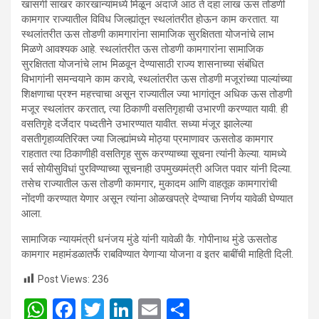
खासगी साखर कारखान्यांमध्ये मिळून अंदाजे आठ ते दहा लाख ऊस तोडणी
कामगार राज्यातील विविध जिल्ह्यांतून स्थलांतरीत होऊन काम करतात. या
स्थलांतरीत ऊस तोडणी कामगारांना सामाजिक सुरक्षितता योजनांचे लाभ
मिळणे आवश्यक आहे. स्थलांतरीत ऊस तोडणी कामगारांना सामाजिक
सुरक्षितता योजनांचे लाभ मिळवून देण्यासाठी राज्य शासनाच्या संबंधित
विभागांनी समन्वयाने काम करावे, स्थलांतरीत ऊस तोडणी मजूरांच्या पाल्यांच्या
शिक्षणाचा प्रश्न महत्त्वाचा असून राज्यातील ज्या भागांतून अधिक ऊस तोडणी
मजूर स्थलांतर करतात, त्या ठिकाणी वसतिगृहाची उभारणी करण्यात यावी. ही
वसतिगृहे दर्जेदार पध्दतीने उभारण्यात यावीत. सध्या मंजूर झालेल्या
वसतीगृहाव्यतिरिक्त ज्या जिल्ह्यांमध्ये मोठ्या प्रमाणावर ऊसतोड कामगार
राहतात त्या ठिकाणीही वसतिगृह सुरू करण्याच्या सूचना त्यांनी केल्या. यामध्ये
सर्व सोयीसुविधां पुरविण्याच्या सूचनाही उपमुख्यमंत्री अजित पवार यांनी दिल्या.
तसेच राज्यातील ऊस तोडणी कामगार, मुकादम आणि वाहतूक कामगारांची
नोंदणी करण्यात येणार असून त्यांना ओळखपत्रे देण्याचा निर्णय यावेळी घेण्यात
आला.
सामाजिक न्यायमंत्री धनंजय मुंडे यांनी यावेळी कै. गोपीनाथ मुंडे ऊसतोड
कामगार महामंडळातर्फे राबविण्यात येणाऱ्या योजना व इतर बाबींची माहिती दिली.
Post Views:
236
W
F
T
Li
E
S