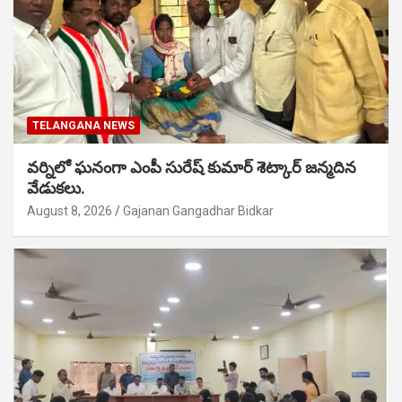
TELANGANA NEWS
వర్నిలో ఘనంగా ఎంపీ సురేష్ కుమార్ శెట్కార్ జన్మదిన
వేడుకలు.
August 8, 2026
Gajanan Gangadhar Bidkar