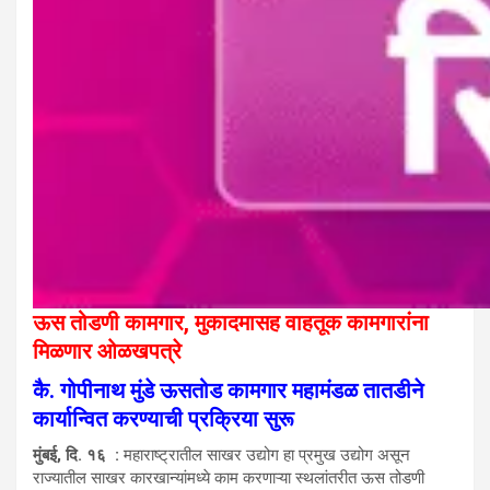
ऊस तोडणी कामगार, मुकादमासह वाहतूक कामगारांना
मिळणार ओळखपत्रे
कै. गोपीनाथ मुंडे ऊसतोड कामगार महामंडळ तातडीने
कार्यान्वित करण्याची प्रक्रिया सुरू
मुंबई, दि. १६ :
महाराष्ट्रातील साखर उद्योग हा प्रमुख उद्योग असून
राज्यातील साखर कारखान्यांमध्ये काम करणाऱ्या स्थलांतरीत ऊस तोडणी