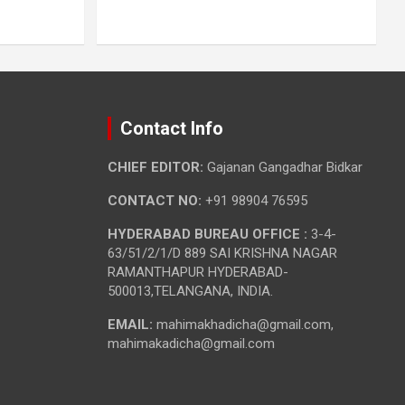
Contact Info
CHIEF EDITOR:
Gajanan Gangadhar Bidkar
CONTACT NO:
+91 98904 76595
HYDERABAD BUREAU OFFICE :
3-4-
63/51/2/1/D 889 SAI KRISHNA NAGAR
RAMANTHAPUR HYDERABAD-
500013,TELANGANA, INDIA.
EMAIL:
mahimakhadicha@gmail.com,
mahimakadicha@gmail.com