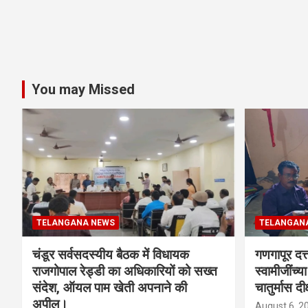
You may Missed
TELANGANA NEWS
TELANGAN
चंडूर सर्वसदस्यीय बैठक में विधायक
गणगापूर दत्त
राजगोपाल रेड्डी का अधिकारियों को सख्त
स्वामीजींच्य
संदेश, ऑयल पाम खेती अपनाने की
चातुर्मास दीक
अपील।
August 6, 2