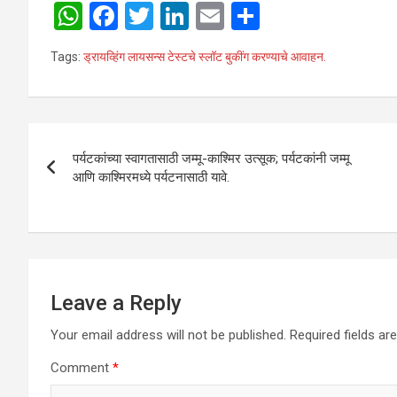
W
F
T
Li
E
S
h
a
wi
n
m
h
Tags:
ड्रायव्हिंग लायसन्स टेस्टचे स्लॉट बुकींग करण्याचे आवाहन.
at
ce
tt
ke
ail
ar
s
b
er
dI
e
A
o
n
Post
p
o
पर्यटकांच्या स्वागतासाठी जम्मू-काश्मिर उत्सूक; पर्यटकांनी जम्मू
navigation
आणि काश्मिरमध्ये पर्यटनासाठी यावे.
p
k
Leave a Reply
Your email address will not be published.
Required fields a
Comment
*