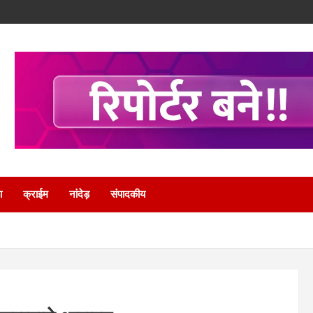
ा
क्राईम
नांदेड़
संपादकीय