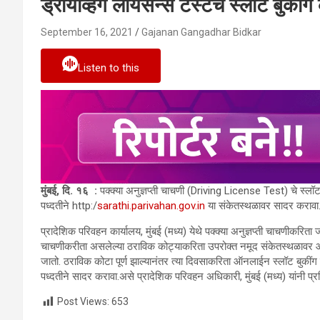
ड्रायव्हिंग लायसन्स टेस्टचे स्लॉट बुकीं
September 16, 2021
Gajanan Gangadhar Bidkar
Listen to this
मुंबई, दि. १६ :
पक्क्या अनुज्ञप्ती चाचणी (
Driving License Test)
चे स्लॉ
पध्दतीने
http:/
sarathi.
parivahan.gov.in
या संकेतस्थळावर सादर करावा.
प्रादेशिक परिवहन कार्यालय
,
मुंबई (मध्य) येथे पक्क्या अनुज्ञप्ती चाचणीकरिता 
चाचणीकरीता असलेल्या ठराविक कोट्याकरिता उपरोक्त नमूद संकेतस्थळावर ऑनला
जातो. ठराविक कोटा पूर्ण झाल्यानंतर त्या दिवसाकरिता ऑनलाईन स्लॉट बुकींग
पध्दतीने सादर करावा.असे प्रादेशिक परिवहन अधिकारी
,
मुंबई (मध्य) यांनी प्
Post Views:
653