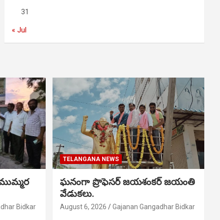
31
« Jul
TELANGANA NEWS
 ముమ్మర
ఘనంగా ప్రొఫెసర్ జయశంకర్ జయంతి
వేడుకలు.
dhar Bidkar
August 6, 2026
Gajanan Gangadhar Bidkar