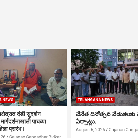
A NEWS
TELANGANA NEWS
क्षेत्रात दंडी सुदर्शन
చేనేత దినోత్సవ వేడుకలకు
ा मार्गदर्शनाखाली पाचव्या
ఏర్పాట్లు.
्षेला प्रारंभ।
August 6, 2026
Gajanan Ganga
026
Gajanan Gangadhar Bidkar