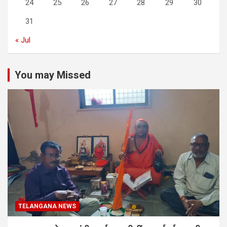
24
25
26
27
28
29
30
31
« Jul
You may Missed
TELANGANA NEWS