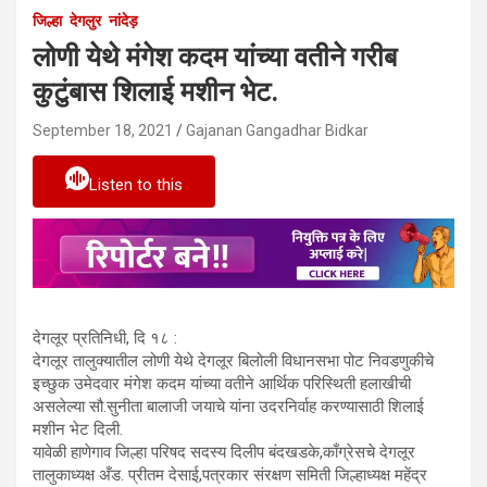
जिल्हा
देगलुर
नांदेड़
लोणी येथे मंगेश कदम यांच्या वतीने गरीब
कुटुंबास शिलाई मशीन भेट.
September 18, 2021
Gajanan Gangadhar Bidkar
Listen to this
देगलूर प्रतिनिधी, दि १८ :
देगलूर तालुक्यातील लोणी येथे देगलूर बिलोली विधानसभा पोट निवडणुकीचे
इच्छुक उमेदवार मंगेश कदम यांच्या वतीने आर्थिक परिस्थिती हलाखीची
असलेल्या सौ.सुनीता बालाजी जयाचे यांना उदरनिर्वाह करण्यासाठी शिलाई
मशीन भेट दिली.
यावेळी हाणेगाव जिल्हा परिषद सदस्य दिलीप बंदखडके,काँग्रेसचे देगलूर
तालुकाध्यक्ष अँड. प्रीतम देसाई,पत्रकार संरक्षण समिती जिल्हाध्यक्ष महेंद्र