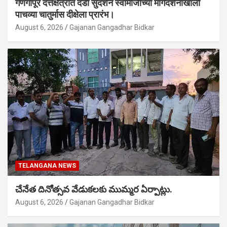
गणगापूर दत्तक्षेत्रात दंडी सुदर्शन स्वामीजींच्या मार्गदर्शनाखाली
पाचव्या चातुर्मास दीक्षेला प्रारंभ।
August 6, 2026
Gajanan Gangadhar Bidkar
TELANGANA NEWS
చేనేత దినోత్సవ వేడుకలకు ముమ్మర ఏర్పాట్లు.
August 6, 2026
Gajanan Gangadhar Bidkar