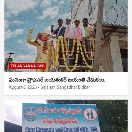
TELANGANA NEWS
ఘనంగా ప్రొఫెసర్ జయశంకర్ జయంతి వేడుకలు.
August 6, 2026
Gajanan Gangadhar Bidkar