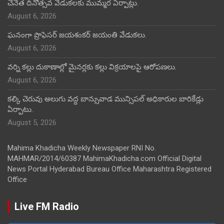
చేనేత దినోత్సవ వేడుకలకు ముమ్మర ఏర్పాట్లు.
August 6, 2026
ఘనంగా ప్రొఫెసర్ జయశంకర్ జయంతి వేడుకలు.
August 6, 2026
వర్ని కల్లు దుకాణాల్లో మైనర్లకు కల్లు విక్రయాలపై ఆరోపణలు.
August 6, 2026
కల్కి చెరువు అలుగు వద్ద బాన్సువాడ మున్సిపల్ అధికారుల బారికేడ్లు
ఏర్పాటు.
August 5, 2026
Mahima Khadicha Weekly Newspaper RNI No.
MAHMAR/2014/60387 MahimaKhadicha.com Official Digital
News Portal Hyderabad Bureau Office Maharashtra Registered
Office
Live FM Radio