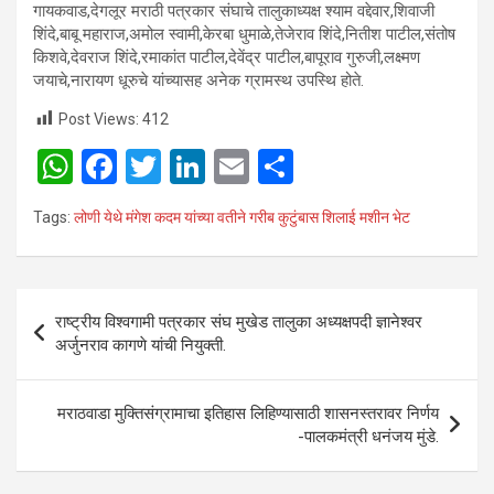
गायकवाड,देगलूर मराठी पत्रकार संघाचे तालुकाध्यक्ष श्याम वद्देवार,शिवाजी
शिंदे,बाबू महाराज,अमोल स्वामी,केरबा धुमाळे,तेजेराव शिंदे,नितीश पाटील,संतोष
किशवे,देवराज शिंदे,रमाकांत पाटील,देवेंद्र पाटील,बापूराव गुरुजी,लक्ष्मण
जयाचे,नारायण धूरुचे यांच्यासह अनेक ग्रामस्थ उपस्थि होते.
Post Views:
412
W
F
T
Li
E
S
h
a
wi
n
m
h
Tags:
लोणी येथे मंगेश कदम यांच्या वतीने गरीब कुटुंबास शिलाई मशीन भेट
at
ce
tt
ke
ail
ar
s
b
er
dI
e
A
o
n
Post
राष्ट्रीय विश्वगामी पत्रकार संघ मुखेड तालुका अध्यक्षपदी ज्ञानेश्वर
p
o
navigation
अर्जुनराव कागणे यांची नियुक्ती.
p
k
मराठवाडा मुक्तिसंग्रामाचा इतिहास लिहिण्यासाठी शासनस्तरावर निर्णय
-पालकमंत्री धनंजय मुंडे.