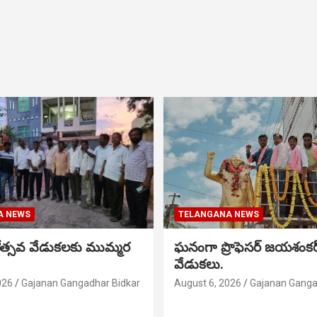
A NEWS
TELANGANA NEWS
నోత్సవ వేడుకలకు ముమ్మర
ఘనంగా ప్రొఫెసర్ జయశంక
వేడుకలు.
026
Gajanan Gangadhar Bidkar
August 6, 2026
Gajanan Ganga