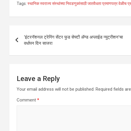
Tags:
स्थानिक स्वराज्य संस्थांच्या निवडणुकांसाठी जातवैधता प्रमाणपत्र वेळीच प्रा
at
ce
tt
ke
ail
ar
s
b
er
dI
e
A
o
n
Post
p
o
‘इंटरनॅशनल ट्रेनिंग सेंटर फुड सेफ्टी ॲण्ड अप्लाईड न्युट्रीशन’चा
navigation
वर्धापन दिन साजरा
p
k
Leave a Reply
Your email address will not be published.
Required fields a
Comment
*