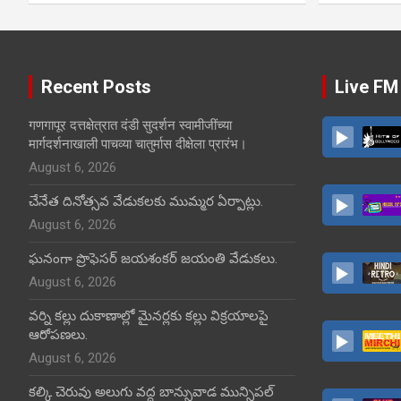
Recent Posts
Live FM
गणगापूर दत्तक्षेत्रात दंडी सुदर्शन स्वामीजींच्या
मार्गदर्शनाखाली पाचव्या चातुर्मास दीक्षेला प्रारंभ।
August 6, 2026
చేనేత దినోత్సవ వేడుకలకు ముమ్మర ఏర్పాట్లు.
August 6, 2026
ఘనంగా ప్రొఫెసర్ జయశంకర్ జయంతి వేడుకలు.
August 6, 2026
వర్ని కల్లు దుకాణాల్లో మైనర్లకు కల్లు విక్రయాలపై
ఆరోపణలు.
August 6, 2026
కల్కి చెరువు అలుగు వద్ద బాన్సువాడ మున్సిపల్