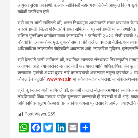
आयुक्त सुरेश काकाणी, कल्याण-डोंबिवली महानगरपालिकेचे आयुक्त विजय सूर्यव
यावेळी उपस्थित होते.
श्री.मदान यांनी सांगितले की, भारत निवडणूक आयोगातर्फे तयार करण्यात ये
नगरपंचायती, जिल्हा परिषदा/ पंचायत समित्या व ग्रामपंचायती या सर्व स्थानिक स
संक्षिप्त पुनरीक्षण कार्यक्रमाच्या कालावधीत १ जानेवारी २०२२ रोजी वयाची १
नोंदवावित. त्याचबरोबर मृत, दुबार/ समान नोंदीदेखील वगळता येतील. आवश्यक अस
अधिकाधिक लोकांपर्यंत पोहोचविणे आवश्यक आहे. त्याकरिता मुद्रित, इलेक्ट्
श्री.देशपांडे यांनी सांगितले की, स्थानिक स्वराज्य संस्थांच्या निवडणुकीत मत
आवश्यक आहे. त्याचबरोबर मतदार यादी अद्ययावत आणि अधिकाधिक बिनचूक करण्यासा
कराव्यात. मृतांची अथवा दुबार नावे वगळावयाची असल्यास नमुना क्रमांक ७ भ
ऑनलाईन पद्धतीने
www.nvsp.in
या संकेतस्थळावर भरावा. या संकेतस्थळावर
श्री. कुरुंदकर यांनी सांगितले की, आगामी काळात मोठ्याप्रमाणावर स्थानिक स्व
नोंदविण्याची किंवा मतदार यादीत दुरूस्त्या करण्याची ही शेवटची संधी आहे. 
अधिकाधिक सुलभ केल्यास नागरिकांचा चांगला प्रतिसादही लाभेल. त्यादृष्टीने 
Post Views:
259
W
F
T
Li
E
S
h
a
wi
n
m
h