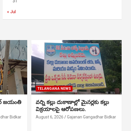
31
« Jul
TELANGANA NEWS
ర్ జయంతి
వర్ని కల్లు దుకాణాల్లో మైనర్లకు కల్లు
విక్రయాలపై ఆరోపణలు.
dhar Bidkar
August 6, 2026
Gajanan Gangadhar Bidkar