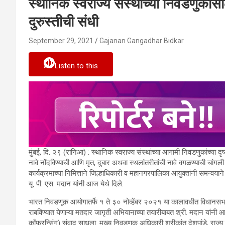
स्थानिक स्वराज्य संस्थांच्या निवडणुकांस
दुरुस्तीची संधी
September 29, 2021
Gajanan Gangadhar Bidkar
Listen to this
मुंबई, दि. २९ (रानिआ) : स्थानिक स्वराज्य संस्थांच्या आगामी निवडणुकांच्या 
नावे नोंदविण्याची आणि मृत, दुबार अथवा स्थलांतरीतांची नावे वगळण्याची चांगली
कार्यक्रमाच्या निमित्ताने जिल्हाधिकारी व महानगरपालिका आयुक्तांनी समन्वयान
यू. पी. एस. मदान यांनी आज येथे दिले.
भारत निवडणूक आयोगातर्फे १ ते ३० नोव्हेंबर २०२१ या कालावधीत विधानसभा मतदा
राबविण्यात येणाऱ्या मतदार जागृती अभियानाच्या तयारीबाबत श्री. मदान यांनी 
काँफरन्सिंग) संवाद साधला. मुख्य निवडणूक अधिकारी श्रीकांत देशपांडे, राज