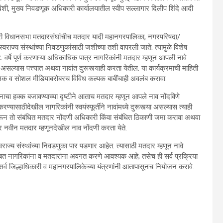
ंशी, मुख्य निवडणूक अधिकारी कार्यालयातील स्वीप सल्लागार दिलीप शिंदे आदी
णारी विधानसभा मतदारसंघांचीच मतदार यादी महानगरपालिका, नगरपरिषदा/
्वराज्य संस्थांच्या निवडणुकांसाठी जशीच्या तशी वापरली जाते. त्यामुळे विशेष
८ वर्षे पूर्ण करणाऱ्या अधिकाधिक पात्र नागरिकांनी मतदार म्हणून आपली नावे
ल्यास पत्त्यात अथवा नावांत दुरूस्त्याही करता येतील. या कार्यक्रमाची माहिती
रॉनिक व सोशल मीडियाबरोबरच विविध कल्पक बाबींचाही अवलंब करावा.
दानाचा हक्क बजावण्याच्या दृष्टीने आताच मतदार म्हणून आपले नाव नोंदविणे
ठीदेखील नागरिकांनी स्वयंस्फूर्तीने नावांमध्ये दुरूस्त्या असल्यास त्याही
रून तो संबंधित मतदार नोंदणी अधिकारी किंवा संबंधित ठिकाणी जमा करावा अथवा
 नवीन मतदार म्हणूनदेखील नाव नोंदणी करता येते.
राज्य संस्थांच्या निवडणुका पार पडणार आहेत. त्यासाठी मतदार म्हणून नावे
याबाबत नागरिकांना व मतदारांना अवगत करणे आवश्यक आहे; तसेच ही सर्व प्रक्रिया
सर्व जिल्हाधिकारी व महानगरपालिकेच्या यंत्रणांनी आतापासूनच नियोजन करावे.