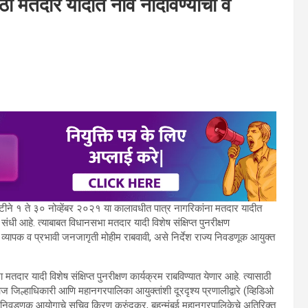
ाठी मतदार यादीत नावे नोंदविण्याची व
दृष्टीने १ ते ३० नोव्हेंबर २०२१ या कालावधीत पात्र नागरिकांना मतदार यादीत
 संधी आहे. त्याबाबत विधानसभा मतदार यादी विशेष संक्षिप्त पुनरीक्षण
े व्यापक व प्रभावी जनजागृती मोहीम राबवावी, असे निर्देश राज्य निवडणूक आयुक्त
र यादी विशेष संक्षिप्त पुनरीक्षण कार्यक्रम राबविण्यात येणार आहे. त्यासाठी
आज जिल्हाधिकारी आणि महानगरपालिका आयुक्तांशी दूरदृश्य प्रणालीद्वारे (व्हिडिओ
्य निवडणूक आयोगाचे सचिव किरण कुरुंदकर, बृहन्मुंबई महानगरपालिकेचे अतिरिक्त