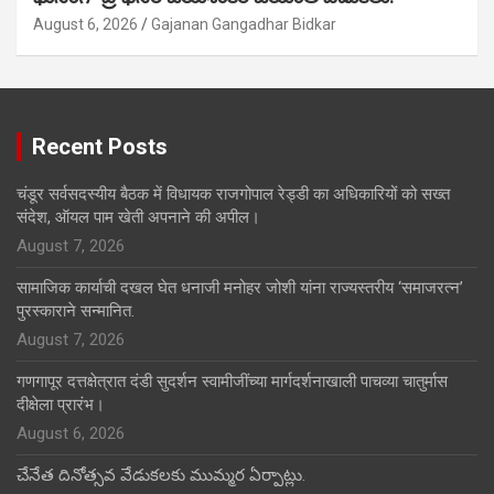
August 6, 2026
Gajanan Gangadhar Bidkar
Recent Posts
चंडूर सर्वसदस्यीय बैठक में विधायक राजगोपाल रेड्डी का अधिकारियों को सख्त
संदेश, ऑयल पाम खेती अपनाने की अपील।
August 7, 2026
सामाजिक कार्याची दखल घेत धनाजी मनोहर जोशी यांना राज्यस्तरीय ‘समाजरत्न’
पुरस्काराने सन्मानित.
August 7, 2026
गणगापूर दत्तक्षेत्रात दंडी सुदर्शन स्वामीजींच्या मार्गदर्शनाखाली पाचव्या चातुर्मास
दीक्षेला प्रारंभ।
August 6, 2026
చేనేత దినోత్సవ వేడుకలకు ముమ్మర ఏర్పాట్లు.