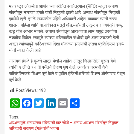
महाराष्ट्र लोकसेवा आयोगाच्या परीक्षेत वनक्षेत्रपाल (RFO) म्हणून अनाथ
संवर्गातून नारायण इंगळे यांची नियुक्ती झाली आहे. अनाथ संवर्गातून नियुक्ती
झालेले श्री. इंगळे राज्यातील पहिले अधिकारी आहेत. याबाबत त्यांनी राज्य
शासन, महिला आणि बालविकास मंत्री ॲड.यशोमती ठाकूर व राज्यमंत्री बच्चू
कडू यांचे आभार मानले. अनाथ संवर्गातून आरक्षणाचा लाभ यापुढे तरुणांना
नक्कीच मिळेल. त्यामुळे त्यांच्या भविष्यातील संधीची दारे आता उघडली गेली
असून त्यांच्यापुढे करिअरच्या दिशा मोकळ्या झाल्याची कृतज्ञ प्रतिक्रिया इंगळे
यांनी व्यक्त केली आहे.
नारायण इंगळे हे मुळचे लातूर येथील आहेत. लातुर जिल्ह्यातील मुरूड येथे
त्यांनी १ ली ते १० वी पर्यंतचे शिक्षण पूर्ण केले. त्यानंतर परभणी येथे
पॉलिटेक्निकचे शिक्षण पूर्ण केले व पुढील इंजिनीअरिंगचे शिक्षण औरंगाबाद येथून
पूर्ण केले.
Post Views:
493
W
F
T
Li
E
S
h
a
wi
n
m
h
Tags:
at
ce
tt
ke
ail
ar
आरक्षणामुळे अनाथांच्या भविष्याची वाट सोपी – अनाथ आरक्षण संवर्गातून नियुक्त
अधिकारी नारायण इंगळे यांची भावना
s
b
er
dI
e