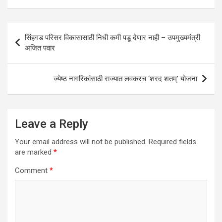
A
o
n
p
o
Post
सिंहगड परिसर विकासासाठी निधी कमी पडू देणार नाही – उपमुख्यमंत्री
p
k
navigation
अजित पवार
ज्येष्ठ नागरिकांसाठी राज्यात लवकरच ‘शरद शतम्’ योजना
Leave a Reply
Your email address will not be published.
Required fields
are marked
*
Comment
*