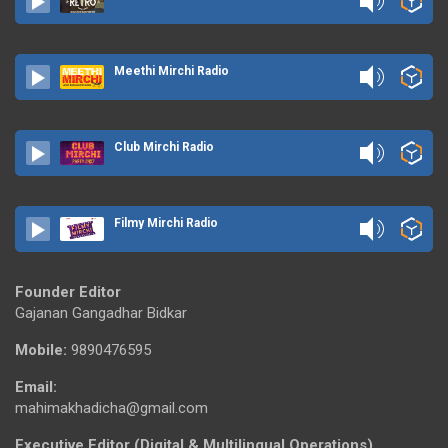
Meethi Mirchi Radio
Club Mirchi Radio
Filmy Mirchi Radio
Founder Editor
Gajanan Gangadhar Bidkar
Mobile:
9890476595
Email:
mahimakhadicha@gmail.com
Executive Editor (Digital & Multilingual Operations)