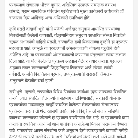
प्रकल्पाचे संचालक धीरज कुमार, अतिरिक्त प्रकल्प संचालक दशरथ
तांभाळे, ग्राम सामाजिक परिवर्तन प्रतिष्ठानचे मुख्य कार्यकारी अधिकारी डॉ.
राजाराम दिघे आदिंसह अन्य अधिकारी उपस्थित होते.
कृषि मंत्री दादाजी भुसे यांनी यावेळी अर्जदार समुदाय आधारित संस्थांच्या
निवडीसाठी केलेली कार्यवाही, यंत्रणानिहाय समुदाय आधारित संस्था निवडीचे
सूचक लक्षांकांची माहिती घेतली. राज्यातील कृषी विकासाच्या दृष्टीने हा प्रकल्प
महत्त्वाचा आहे. त्यामुळे या प्रकल्पाची अंमलबजावणी चांगल्या पद्धतीने होणे
अपेक्षित आहे. या प्रकल्पाची अंमलबजावणी करणाऱ्या यंत्रणांना त्यांचा लक्षांक
दिला आहे. या योजनेअंतर्गत प्रकल्प अहवाल वेळेवर तयार करावा. प्रकल्प
अहवाल तयार करण्यासाठी जिल्हानिहाय शिफारस अर्ज संख्या, त्यांची
वर्गवारी, अर्जांचे पिकनिहाय प्रमाण, उपप्रकल्पाची सरासरी किंमत या
अनुषंगाने बैठकीत चर्चा झाली.
श्री.भुसे म्हणाले, राज्यातील विविध पिकांच्या कार्यक्षम मूल्य साखळ्या विकसित
करणे. त्यात संघटित शेतकऱ्यांचा सहभाग वाढविण्यासाठी, सरकारी योजना-
प्रकल्पांच्या माध्यमातून यापूर्वी संघटित केलेल्या शेतकऱ्यांच्या शेतमालावर
प्रक्रिया करून तो थेट खासगी उद्योजकांना विक्रीसाठी बाजार जोडणी
व्यवस्था करण्याच्या उद्देशाने हा प्रकल्प राबविण्यात येत आहे. या प्रकल्पाचे काम
करताना स्थानिक आणि जी आय मानांकन असलेल्या पिकांना प्राधान्य देण्यात
यावे. याचबरोबर आपण संस्थांना जसे अनुदान देतो त्याचप्रमाणे कामाची गतीही
वेळोवेळी तपासणे गरजेचे आहे. असे निर्देशही कृषीमंत्री श्री. भुसे यांनी यावेळी