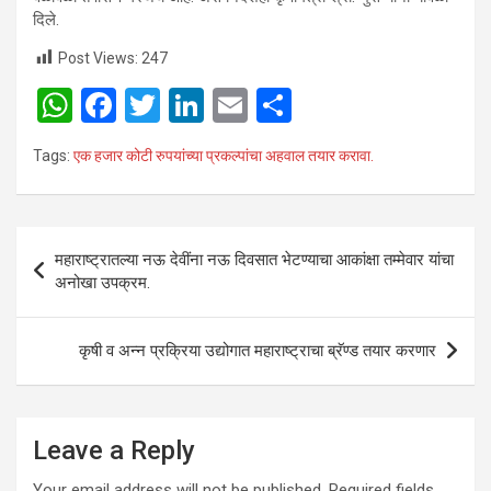
दिले.
Post Views:
247
W
F
T
Li
E
S
h
a
wi
n
m
h
Tags:
एक हजार कोटी रुपयांच्या प्रकल्पांचा अहवाल तयार करावा.
at
ce
tt
ke
ail
ar
s
b
er
dI
e
A
o
n
Post
महाराष्ट्रातल्या नऊ देवींना नऊ दिवसात भेटण्याचा आकांक्षा तम्मेवार यांचा
p
o
navigation
अनोखा उपक्रम.
p
k
कृषी व अन्न प्रक्रिया उद्योगात महाराष्ट्राचा ब्रॅण्ड तयार करणार
Leave a Reply
Your email address will not be published.
Required fields