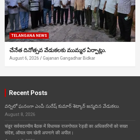
TELANGANA NEWS
చేనేత దినోత్సవ వేడుకలకు ముమ్మర ఏర్పాట్లు.
August 6, 2026
Gajanan Gangadhar Bidkar
Recent Posts
వర్నిలో ఘనంగా ఎంపీ సురేష్ కుమార్ శెట్కార్ జన్మదిన వేడుకలు.
August 8, 2026
चंडूर सर्वसदस्यीय बैठक में विधायक राजगोपाल रेड्डी का अधिकारियों को सख्त
संदेश, ऑयल पाम खेती अपनाने की अपील।