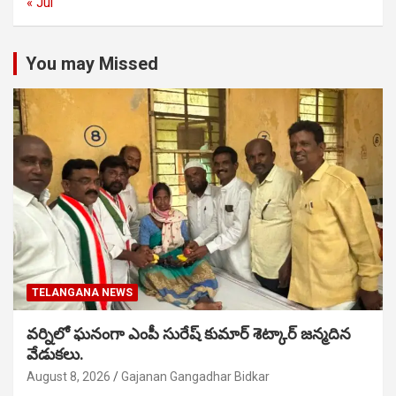
« Jul
You may Missed
TELANGANA NEWS
వర్నిలో ఘనంగా ఎంపీ సురేష్ కుమార్ శెట్కార్ జన్మదిన
వేడుకలు.
August 8, 2026
Gajanan Gangadhar Bidkar