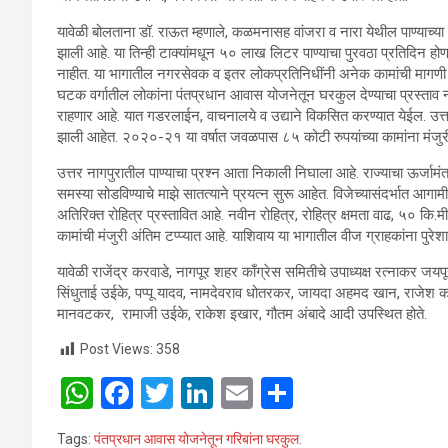
यावेळी बोलताना डॉ. राऊत म्हणाले, कळमनासह वांजरा व नारा येथील पाण्याच्या ट
झाली आहे. या तिन्ही टाक्यांमधून ५० लाख लिटर पाण्याचा पुरवठा प्रतिदिन होण
नाहीत. या भागातील नगरसेवक व इतर लोकप्रतिनिधींनी अनेक कामांची मागणी केली 
घटक वर्गातील लोकांना पंतप्रधान आवास योजनेतून घरकुल देण्याचा प्रस्ताव नास
राहणार आहे. यात गडरलाईन, वाचनालये व उद्याने विकसित करण्यात येईल. उत्
झाली आहेत. २०२०-२१ या वर्षात जवळपास ८५ कोटी रुपयांच्या कामांना मंजुरी द
उत्तर नागपुरातील पाण्याचा प्रश्न आता निकाली निघाला आहे. राज्याचा ऊर्जामंत
समस्या सोडविण्याचे माझे सातत्याने प्रयत्न सुरू आहेत. विजेच्यासंदर्भात 
अतिरिक्त रोहित्र प्रस्तावित आहे. नवीन रोहित्र, रोहित्र क्षमता वाढ, ५० कि.मी
कामांची मंजुरी अंतिम टप्प्यात आहे. याशिवाय या भागातील वीज ग्राहकांना पुरेश
यावेळी राजेंद्र करवाडे, नागपूर शहर काँग्रेस समितीचे उपाध्यक्ष रत्नाकर 
सिंधुताई उईके, पप्पू यादव, नामदेवराव धोतरकर, जायदा अहमद खान, राजेश 
मानवटकर, रामाजी उईके, राकेश इखार, गौतम अंबादे आदी उपस्थित होते.
Post Views:
358
W
F
T
Li
E
S
h
a
wi
n
m
h
Tags:
पंतप्रधान आवास योजनेतून गरिबांना घरकुल.