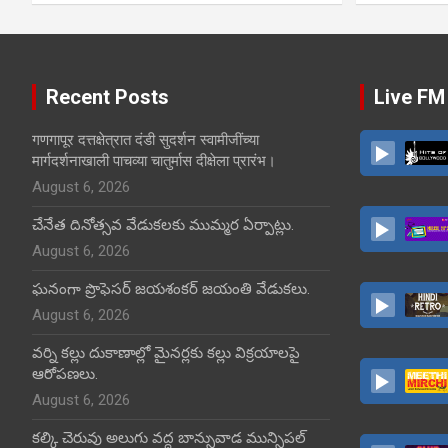
Recent Posts
Live FM
गणगापूर दत्तक्षेत्रात दंडी सुदर्शन स्वामीजींच्या
मार्गदर्शनाखाली पाचव्या चातुर्मास दीक्षेला प्रारंभ।
August 6, 2026
చేనేత దినోత్సవ వేడుకలకు ముమ్మర ఏర్పాట్లు.
August 6, 2026
ఘనంగా ప్రొఫెసర్ జయశంకర్ జయంతి వేడుకలు.
August 6, 2026
వర్ని కల్లు దుకాణాల్లో మైనర్లకు కల్లు విక్రయాలపై
ఆరోపణలు.
August 6, 2026
కల్కి చెరువు అలుగు వద్ద బాన్సువాడ మున్సిపల్