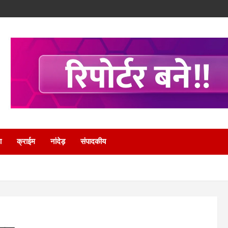
ा
क्राईम
नांदेड़
संपादकीय