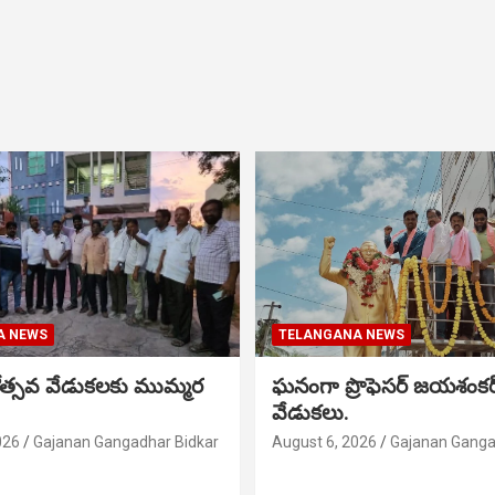
A NEWS
TELANGANA NEWS
నోత్సవ వేడుకలకు ముమ్మర
ఘనంగా ప్రొఫెసర్ జయశంక
వేడుకలు.
026
Gajanan Gangadhar Bidkar
August 6, 2026
Gajanan Ganga