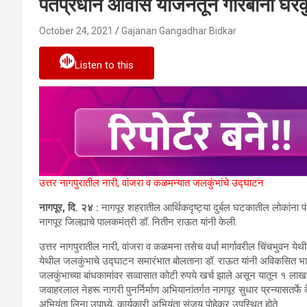
पंतप्रधान आवास योजनेतून गरिबांना घर
October 24, 2021
Gajanan Gangadhar Bidkar
Listen to this
उत्तर नागपुरातील नारी, वांजरा व कळमन्यात जलकुंभांचे उद्घाटन
नागपूर, दि. २४ :
नागपूर शहरातील आर्थिकदृष्ट्या दुर्बल घटकातील लोकांन
नागपूर जिल्ह्याचे पालकमंत्री डॉ. नितीन राऊत यांनी केली.
उत्तर नागपुरातील नारी, वांजरा व कळमना तसेच वर्धा मार्गावरील चिंचभुवन येथ
येथील जलकुंभाचे उद्घाटन समारंभात बोलताना डॉ. राऊत यांनी अविकसित भागां
जलकुंभाच्या बांधकामांवर सव्वासात कोटी रुपये खर्च झाले असून यातून १ लाखा
जवाहरलाल नेहरू नागरी पुनर्निर्माण अभियानांतर्गत नागपूर सुधार प्रन्यासतर्फे 
अभियंता लिना उपाध्ये, कार्यकारी अभियंता संजय पोहेकर उपस्थित होते.