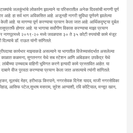
ाक्यांचे जलकुंभांचे लोकार्पण झाल्याने या परिसरातील अनेक दिवसांची मागणी पूर्ण
ार आहे. हा सर्व भाग अविकसित आहे. अजूनही नागरी सुविधा पूर्णपणे झालेल्या
आहे. या मागण्या पूर्ण करण्याचा प्रयत्न केला जात आहे. आर्थिकदृष्ट्या दुर्बल
ुप्रतर्फे होणार आहे. या भागाचा सर्वांगीण विकास करण्याचा माझा प्रयत्न
तर नागपूरमध्ये २०१९-२० मध्ये जवळपास ३० ते ३५ कोटी रुपयांची कामे मंजूर
िल्याचे डॉ. राऊत यांनी सांगितले.
्रीपदाचा कार्यभार माझ्याकडे असल्याने या भागातील विजेच्यासंदर्भात असलेल्या
आगामी काळात कळमना, सुगतनगर येथे सब स्टेशन आणि आंबेडकर उपकेंद्र येथे
. लांबीच्या उच्चदाब वाहिनी भूमिगत करणे इत्यादी कामे प्रस्तावित आहेत. या
ा दाबाने वीज पुरवठा करण्याचा प्रयत्न केला जात असल्याचे त्यांनी सांगितले.
जयपूरकर, मूलचंद मेहर, हरीभाऊ किरपाने, नगरसेवक दिनेश यादव, माजी नगरसेविका
कोहाड, आसिफ पटेल,सुभाष मसराम, सुरेश आग्याशी, रवि कोटियाल, मन्सूर खान,