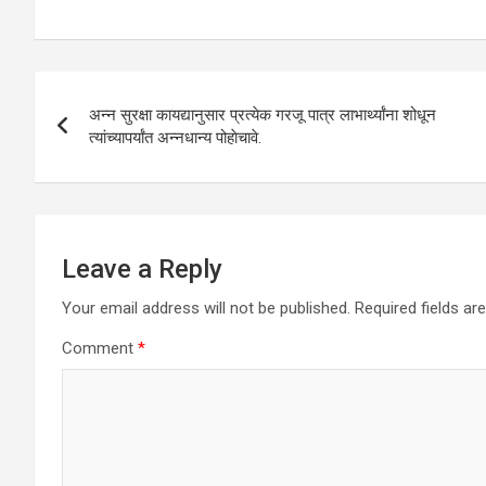
at
ce
tt
ke
ail
ar
s
b
er
dI
e
A
o
n
Post
p
o
अन्न सुरक्षा कायद्यानुसार प्रत्येक गरजू पात्र लाभार्थ्यांना शोधून
navigation
त्यांच्यापर्यांत अन्नधान्य पोहाेचावे.
p
k
Leave a Reply
Your email address will not be published.
Required fields a
Comment
*