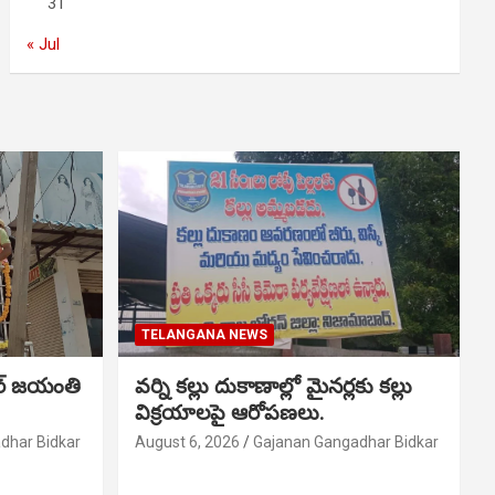
31
« Jul
TELANGANA NEWS
ర్ జయంతి
వర్ని కల్లు దుకాణాల్లో మైనర్లకు కల్లు
విక్రయాలపై ఆరోపణలు.
dhar Bidkar
August 6, 2026
Gajanan Gangadhar Bidkar