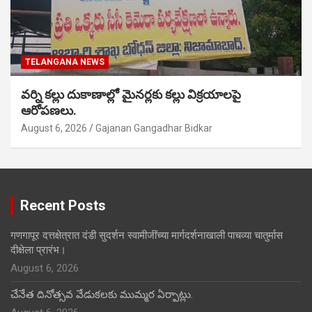
TELANGANA NEWS
వర్ని కల్లు దుకాణాల్లో మైనర్లకు కల్లు విక్రయాలపై
ఆరోపణలు.
August 6, 2026
Gajanan Gangadhar Bidkar
Recent Posts
गणगापूर दत्तक्षेत्रात दंडी सुदर्शन स्वामीजींच्या मार्गदर्शनाखाली पाचव्या चातुर्मास
दीक्षेला प्रारंभ।
August 6, 2026
చేనేత దినోత్సవ వేడుకలకు ముమ్మర ఏర్పాట్లు.