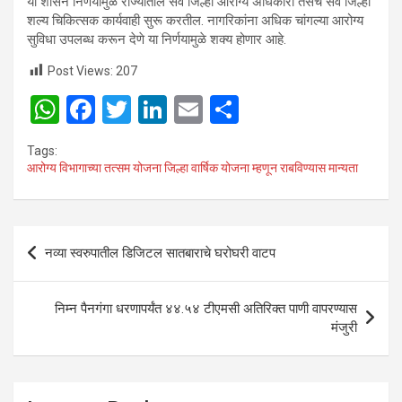
या शासन निर्णयामुळे राज्यातील सर्व जिल्हा आरोग्य अधिकारी तसेच सर्व जिल्हा
शल्य चिकित्सक कार्यवाही सुरू करतील. नागरिकांना अधिक चांगल्या आरोग्य
सुविधा उपलब्ध करून देणे या निर्णयामुळे शक्य होणार आहे.
Post Views:
207
W
F
T
Li
E
S
h
a
wi
n
m
h
Tags:
at
ce
tt
ke
ail
ar
आरोग्य विभागाच्या तत्सम योजना जिल्हा वार्षिक योजना म्हणून राबविण्यास मान्यता
s
b
er
dI
e
A
o
n
Post
p
o
नव्या स्वरुपातील डिजिटल सातबाराचे घरोघरी वाटप
navigation
p
k
निम्न पैनगंगा धरणापर्यंत ४४.५४ टीएमसी अतिरिक्त पाणी वापरण्यास
मंजुरी