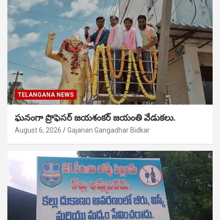
TELANGANA NEWS
ఘనంగా ప్రొఫెసర్ జయశంకర్ జయంతి వేడుకలు.
August 6, 2026
Gajanan Gangadhar Bidkar