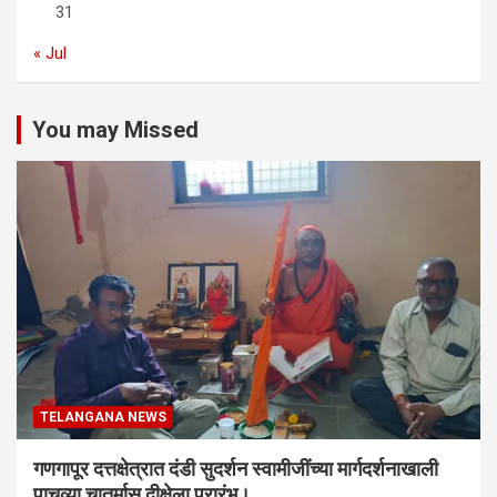
31
« Jul
You may Missed
TELANGANA NEWS
गणगापूर दत्तक्षेत्रात दंडी सुदर्शन स्वामीजींच्या मार्गदर्शनाखाली
पाचव्या चातुर्मास दीक्षेला प्रारंभ।