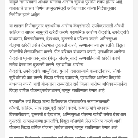
यामुळे नागरिकांना अधिक चांगल्या आरोग्य सुविधा पुरविणे शक्य होणार आहे.
याबाबतचे शासन निर्णय उपमुख्यमंत्री अजित पवार यांच्या निर्देशानुसार
निर्गमित झाले आहेत.
या शासन निर्णयानुसार प्राथमिक आरोग्य केंद्रांसाठी, उपकेंद्रांसाठी औषधी
साहित्य व साधन सामुग्री खरेदी करणे. प्राथमिक आरोग्य केंद्रांचे, उपकेंद्रांचे
बांधकाम, विस्तारीकरण, देखभाल, दुरूस्ती व परिक्षण करणे. अग्न‍िसुरक्षा
यंत्रणा खरेदी तसेच देखभाल दुरूस्ती करणे, रूग्णालयाच्या इमारतींचे, विद्युत
जोडणीचे लेखापरिक्षण करणे. पीट बरियल बांधकाम करणे, प्राथमिक आरोग्य
केंद्रांना प्रमाणकानुसार (मंजूर संख्येनुसार) रूग्णवाहिकांची खरेदी करणे
तसेच देखभाल दुरूस्ती करणे. प्राथमिक आरोग्य
केंद्रांचे, उपकेंद्रांचे, आयुर्वेदिक, युनानी दवाखान्यांचे बळकटीकरण, सोयी-
सुविधांमध्ये वाढ करणे. जिल्हा परिषद दवाखाने, प्राथमिक आरोग्य केंद्रांचे
बांधकाम करणे आदी योजनांना राज्यातील सर्व जिल्हा आरोग्य अधिकाऱ्यांमार्फत
जिल्हा वार्षिक योजना(सर्वसाधारण)म्हणून राबविण्यात येणार आहे.
राज्यातील सर्व जिल्हा शल्य चिकित्सक यांच्यामार्फत रूग्णालयासाठी
औषधी, साहित्य, साधनसामुग्री खरेदी करणे. रूग्णालयांचे बांधकाम
विस्तारीकरण, दुरूस्ती व देखभाल, अग्न‍िसुरक्षा यंत्रणा खरेदी तसेच देखभाल
दुरूस्ती, रूग्णालयांच्या इमारतींचे, विद्युत जोडणीचे लेखापरिक्षण करणे आदी
योजना जिल्हा वार्षिक योजना (सर्वसाधारण)म्हणून राबविण्यात येणार आहे.