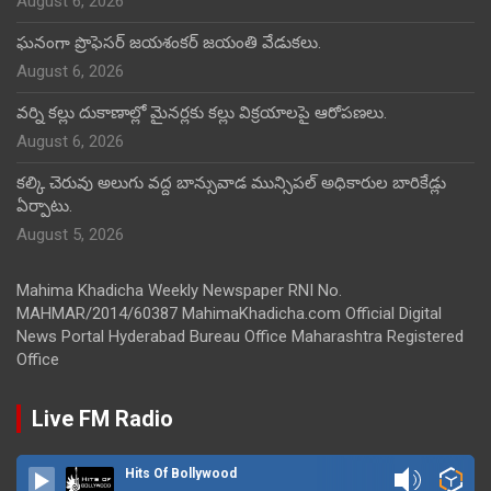
August 6, 2026
ఘనంగా ప్రొఫెసర్ జయశంకర్ జయంతి వేడుకలు.
August 6, 2026
వర్ని కల్లు దుకాణాల్లో మైనర్లకు కల్లు విక్రయాలపై ఆరోపణలు.
August 6, 2026
కల్కి చెరువు అలుగు వద్ద బాన్సువాడ మున్సిపల్ అధికారుల బారికేడ్లు
ఏర్పాటు.
August 5, 2026
Mahima Khadicha Weekly Newspaper RNI No.
MAHMAR/2014/60387 MahimaKhadicha.com Official Digital
News Portal Hyderabad Bureau Office Maharashtra Registered
Office
Live FM Radio
Hits Of Bollywood