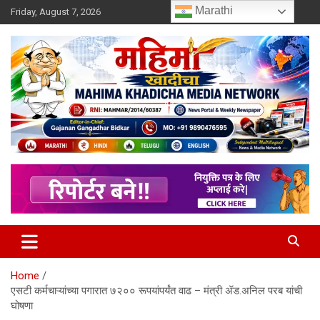
Skip
Marathi
Friday, August 7, 2026
to
content
MULIT LANGUAGE NEWS PORTAL
Mahimakhadicha
Home
एसटी कर्मचाऱ्यांच्या पगारात ७२०० रूपयांपर्यंत वाढ – मंत्री ॲड.अनिल परब यांची
घोषणा