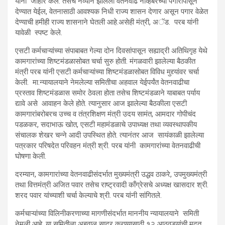
यांनी जाहीर केले. तसेच नव्याने झालेली वेतनवाढ नोव्हेंबरच्या पगारापासून
देण्यात येईल, वेतनासाठी आवश्यक निधी राज्य शासन देणार असून पगार वेळेत
देण्याची हमीही राज्य शासनाने घेतली आहे.असेही मंत्री, अॅड. परब यांनी
यावेळी स्पष्ट केले.
एसटी कर्मचाऱ्यांच्या संपाबाबत गेल्या दोन दिवसांपासून सह्याद्री अतिथिगृह येथे
कामगारांच्या शिष्टमंडळासोबत चर्चा सुरु होती. मंगळवारी झालेल्या बैठकीत
मंत्री परब यांनी एसटी कर्मचाऱ्यांच्या शिष्टमंडळासोबत विविध मुद्द्यांवर चर्चा
केली. मा.न्यायालयाने नेमलेल्या समितीचा अहवाल येईपर्यंत वेतनवाढीचा
प्रस्ताव शिष्टमंडळास समोर ठेवला होता तसेच शिष्टमंडळाने याबाबत पर्याय
द्यावे असे आवाहन केले होते. त्यानुसार आज झालेल्या बैठकीला एसटी
कामगारांबरोबरच उच्च व तंत्रशिक्षण मंत्री उदय सामंत, आमदार गोपीचंद
पडळकर, सदाभाऊ खोत, एसटी महामंडळाचे उपाध्यक्ष तथा व्यवस्थापकीय
संचालक शेखर चन्ने आदी उपस्थित होते. त्यानंतर आज सायंकाळी झालेल्या
पत्रकार परिषदेत परिवहन मंत्री श्री. परब यांनी कामगारांच्या वेतनवाढीची
घोषणा केली.
दरम्यान, कामगारांच्या वेतनवाढीसंदर्भात मुख्यमंत्री उद्धव ठाकरे, उपमुख्यमंत्री
तथा वित्तमंत्री अजित पवार तसेच राष्ट्रवादी काँग्रेसचे अध्यक्ष खासदार श्री.
शरद पवार यांच्याशी चर्चा केल्याचे श्री. परब यांनी सांगितले.
कर्मचाऱ्यांच्या विलिनीकरणाच्या मागणीसंदर्भात माननीय न्यायालयाने समिती
नेमली आहे. या समितीला अहवाल सादर करण्यासाठी १२ आठवड्यांची मुदत