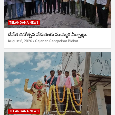
TELANGANA NEWS
చేనేత దినోత్సవ వేడుకలకు ముమ్మర ఏర్పాట్లు.
August 6, 2026
Gajanan Gangadhar Bidkar
TELANGANA NEWS