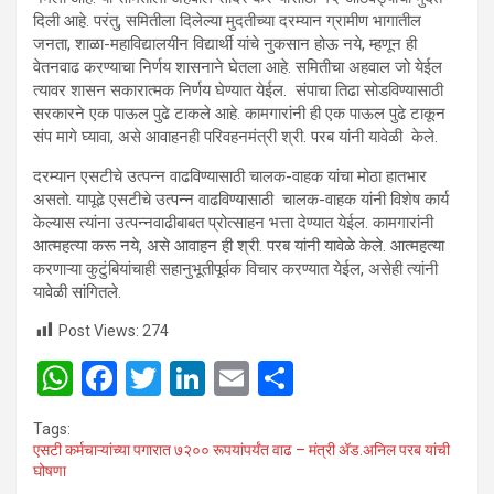
दिली आहे. परंतु, समितीला दिलेल्या मुदतीच्या दरम्यान ग्रामीण भागातील
जनता, शाळा-महाविद्यालयीन विद्यार्थी यांचे नुकसान होऊ नये, म्हणून ही
वेतनवाढ करण्याचा निर्णय शासनाने घेतला आहे. समितीचा अहवाल जो येईल
त्यावर शासन सकारात्मक निर्णय घेण्यात येईल. संपाचा तिढा सोडविण्यासाठी
सरकारने एक पाऊल पुढे टाकले आहे. कामगारांनी ही एक पाऊल पुढे टाकून
संप मागे घ्यावा, असे आवाहनही परिवहनमंत्री श्री. परब यांनी यावेळी केले.
दरम्यान एसटीचे उत्पन्न वाढविण्यासाठी चालक-वाहक यांचा मोठा हातभार
असतो. यापूढे एसटीचे उत्पन्न वाढविण्यासाठी चालक-वाहक यांनी विशेष कार्य
केल्यास त्यांना उत्पन्नवाढीबाबत प्रोत्साहन भत्ता देण्यात येईल. कामगारांनी
आत्महत्या करू नये, असे आवाहन ही श्री. परब यांनी यावेळे केले. आत्महत्या
करणाऱ्या कुटुंबियांचाही सहानुभूतीपूर्वक विचार करण्यात येईल, असेही त्यांनी
यावेळी सांगितले.
Post Views:
274
W
F
T
Li
E
S
h
a
wi
n
m
h
Tags:
at
ce
tt
ke
ail
ar
एसटी कर्मचाऱ्यांच्या पगारात ७२०० रूपयांपर्यंत वाढ – मंत्री ॲड.अनिल परब यांची
घोषणा
s
b
er
dI
e