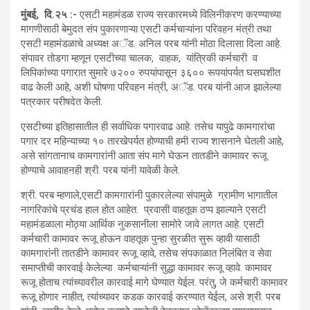
मुंबई, दि.२५ :-
एसटी महामंडळ राज्य सरकारमध्ये विलिनीकरण करण्याच्या
मागणीसाठी बेमुदत संप पुकारणाऱ्या एसटी कर्मचाऱ्यांना परिवहन मंत्री तथा
एसटी महामंडळाचे अध्यक्ष अॅड. अनिल परब यांनी मोठा दिलासा दिला आहे.
संपावर तोडगा म्हणून एसटीच्या चालक, वाहक, यांत्रिकी कर्मचारी व
लिपिकांच्या पगारात सुमारे ७२०० रुपयांपासून ३६०० रूपयांपर्यत घसघशीत
वाढ केली आहे, अशी घोषणा परिवहन मंत्री, अॅड. परब यांनी आज झालेल्या
पत्रकार परीषदेत केली.
एसटीच्या इतिहासातील ही सर्वाधिक पगारवाढ आहे. तसेच यापुढे कामगारांचा
पगार दर महिन्याच्या १० तारखेपर्यत होण्याची हमी राज्य शासनाने घेतली आहे,
असे सांगतानाच कामगारांनी आता संप मागे घेऊन तातडीने कामावर रूजू
होण्याचे आवाहनही श्री. परब यांनी यावेळी केले.
श्री. परब म्हणाले,एसटी कामगारांनी पुकारलेल्या संपामुळे ग्रामीण भागातील
नागरिकांचे प्रचंड हाल होत आहेत. प्रवासी वाहतूक ठप्प झाल्याने एसटी
महामंडळाला मोठ्या आर्थिक नुकसानीला सामोरे जावे लागत आहे. एसटी
कर्मचारी कामावर रूजू होऊन वाहतूक पुन्हा सुरळीत सुरू व्हावी यासाठी
कामगारांनी तातडीने कामावर रूजू व्हावे, तसेच संपकाळात निलंबित व सेवा
समाप्तीची कारवाई केलेल्या कर्मचाऱ्यांनी सुद्धा कामावर रूजू व्हावे. कामावर
रूजू होताच त्यांच्यावरील कारवाई मागे घेण्यात येईल. परंतु, जे कर्मचारी कामावर
रूजू होणार नाहीत, त्यांच्यावर कडक कारवाई करण्यात येईल, असे श्री. परब