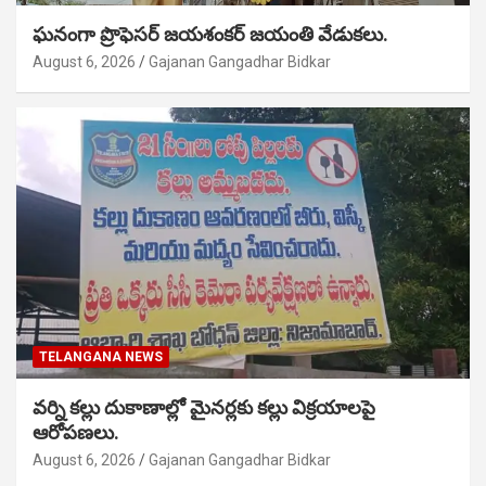
ఘనంగా ప్రొఫెసర్ జయశంకర్ జయంతి వేడుకలు.
August 6, 2026
Gajanan Gangadhar Bidkar
TELANGANA NEWS
వర్ని కల్లు దుకాణాల్లో మైనర్లకు కల్లు విక్రయాలపై
ఆరోపణలు.
August 6, 2026
Gajanan Gangadhar Bidkar