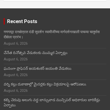
Recent Posts
गणगापूर दत्तक्षेत्रात दंडी सुदर्शन स्वामीजींच्या मार्गदर्शनाखाली पाचव्या चातुर्मास
दीक्षेला प्रारंभ।
August 6, 2026
చేనేత దినోత్సవ వేడుకలకు ముమ్మర ఏర్పాట్లు.
August 6, 2026
ఘనంగా ప్రొఫెసర్ జయశంకర్ జయంతి వేడుకలు.
August 6, 2026
వర్ని కల్లు దుకాణాల్లో మైనర్లకు కల్లు విక్రయాలపై ఆరోపణలు.
August 6, 2026
కల్కి చెరువు అలుగు వద్ద బాన్సువాడ మున్సిపల్ అధికారుల బారికేడ్లు
ఏర్పాటు.