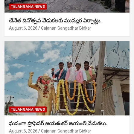
TELANGANA NEWS
చేనేత దినోత్సవ వేడుకలకు ముమ్మర ఏర్పాట్లు.
August 6, 2026
Gajanan Gangadhar Bidkar
TELANGANA NEWS
ఘనంగా ప్రొఫెసర్ జయశంకర్ జయంతి వేడుకలు.
August 6, 2026
Gajanan Gangadhar Bidkar