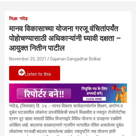
जिल्हा
नांदेड़
मानव विकासाच्या योजना गरजू वंचितांपर्यंत
पोहाेचण्यासाठी अधिकाऱ्यांनी घ्यावी दक्षता –
आयुक्त नितीन पाटील
November 25, 2021
Gajanan Gangadhar Bidkar
Listen to this
नांदेड, (जिमाका) दि. २४ :- मानव विकास कार्यक्रमांतर्गत शिक्षण, आरोग्य व
दुर्बल घटकातील लोकांना उपजीविकेची साधने मिळावीत व त्यातून रोजीरोटीचा
प्रश्न दूर व्हावा यासाठी विविध विभागाद्वारे विविध योजना व उपक्रम राबविणे
अपेक्षित आहे. बदलत्या काळाप्रमाणे ग्रामीण भागातील वंचित असलेल्या दुर्बल
लोकांच्या गरजाही बदलत चाललेल्या आहेत. त्यादृष्टीने ज्या योजना हाती