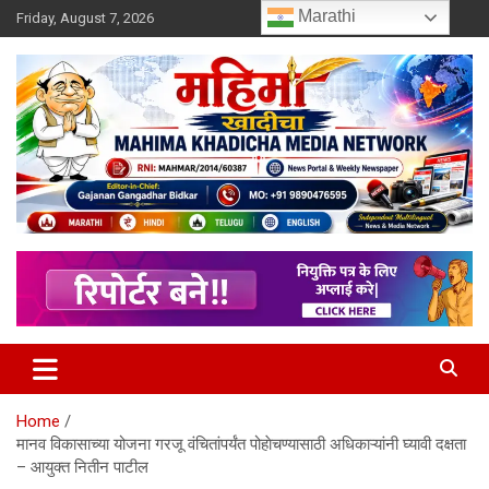
Skip
Marathi
Friday, August 7, 2026
to
content
MULIT LANGUAGE NEWS PORTAL
Mahimakhadicha
Home
मानव विकासाच्या योजना गरजू वंचितांपर्यंत पोहाेचण्यासाठी अधिकाऱ्यांनी घ्यावी दक्षता
– आयुक्त नितीन पाटील