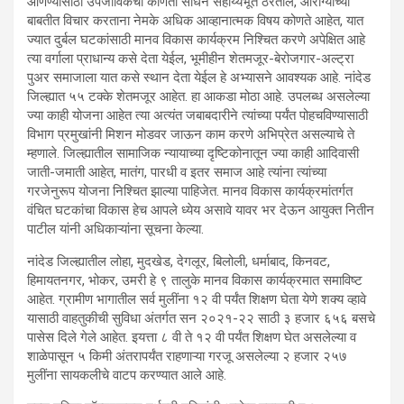
आणण्यासाठी उपजीविकेची कोणती साधने सहाय्यभूत ठरतील, आरोग्याच्या
बाबतीत विचार करताना नेमके अधिक आव्हानात्मक विषय कोणते आहेत, यात
ज्यात दुर्बल घटकांसाठी मानव विकास कार्यक्रम निश्चित करणे अपेक्षित आहे
त्या वर्गाला प्राधान्य कसे देता येईल, भूमीहीन शेतमजूर-बेरोजगार-अल्ट्रा
पुअर समाजाला यात कसे स्थान देता येईल हे अभ्यासने आवश्यक आहे. नांदेड
जिल्ह्यात ५५ टक्के शेतमजूर आहेत. हा आकडा मोठा आहे. उपलब्ध असलेल्या
ज्या काही योजना आहेत त्या अत्यंत जबाबदारीने त्यांच्या पर्यंत पोहचविण्यासाठी
विभाग प्रमुखांनी मिशन मोडवर जाऊन काम करणे अभिप्रेत असल्याचे ते
म्हणाले. जिल्ह्यातील सामाजिक न्यायाच्या दृष्टिकोनातून ज्या काही आदिवासी
जाती-जमाती आहेत, मातंग, पारधी व इतर समाज आहे त्यांना त्यांच्या
गरजेनुरूप योजना निश्चित झाल्या पाहिजेत. मानव विकास कार्यक्रमांतर्गत
वंचित घटकांचा विकास हेच आपले ध्येय असावे यावर भर देऊन आयुक्त नितीन
पाटील यांनी अधिकाऱ्यांना सूचना केल्या.
नांदेड जिल्ह्यातील लोहा, मुदखेड, देगलूर, बिलोली, धर्माबाद, किनवट,
हिमायतनगर, भोकर, उमरी हे ९ तालुके मानव विकास कार्यक्रमात समाविष्ट
आहेत. ग्रामीण भागातील सर्व मुलींना १२ वी पर्यंत शिक्षण घेता येणे शक्य व्हावे
यासाठी वाहतुकीची सुविधा अंतर्गत सन २०२१-२२ साठी ३ हजार ६५६ बसचे
पासेस दिले गेले आहेत. इयत्ता ८ वी ते १२ वी पर्यंत शिक्षण घेत असलेल्या व
शाळेपासून ५ किमी अंतरापर्यंत राहणाऱ्या गरजू असलेल्या २ हजार २५७
मुलींना सायकलीचे वाटप करण्यात आले आहे.