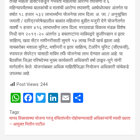
तज्ज्ञ महिला डॉक्टरकडून गर्भवती महिलांची आरोग्य तपासणी व ६
महिन्यापर्यंतच्या बालकांची व मातांची आरोग्य तपासणी, आषोधोपचार अंतर्गत या
वर्षात १८ हजार ५३२ लाभार्थ्यांना योजनेचा लाभ दिला. अ. जा. / अनुसूचित
जमाती / दारिद्रयरेषेखालील बाळांत महिलांना बुडीत मजुरी देणे योजनेंतर्गत
यावर्षी १ हजार ४१६ लाभार्थ्यांना लाभ दिला. मराठवाडा विकास मंडळ‍ विशेष
निधी सन २०१९-२० अंतर्गत ३ बचतगटांना माविमद्वारे कुलींगव्हान व इतर
साहित्य, खवा सेंटर मशीनरीसाठी सुमारे १४ लाख निधी खर्च झाला आहे.
याचबरोबर मशाला युनिट, मशीनरी व इतर साहित्य, टेलरिंग युनिट (सीएफसी),
स्पायरल सेपरेटर यासाठी माविम तर्फे योजनेचा लाभ देण्यात आला आहे. या
बैठकीस जिल्हा परिषदेच्या मुख्य कार्यकारी अधिकारी वर्षा ठाकूर-घुगे यांनी
मार्गदर्शन केले. योजनांबाबत अधिक माहितीजिल्हा नियोजन अधिकारी यांचेकडे
उपलब्ध आहे.
Post Views:
244
W
F
T
Li
E
S
h
a
wi
n
m
h
Tags:
at
ce
tt
ke
ail
ar
मानव विकासाच्या योजना गरजू वंचितांपर्यंत पोहाेचण्यासाठी अधिकाऱ्यांनी घ्यावी दक्षता
– आयुक्त नितीन पाटील
s
b
er
dI
e
A
o
n