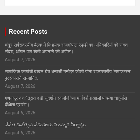
Recent Posts
चंडूर सर्वसदस्यीय बैठक में विधायक राजगोपाल रेड्डी का अधिकारियों को सख्त
संदेश, ऑयल पाम खेती अपनाने की अपील।
August 7, 2026
सामाजिक कार्याची दखल घेत धनाजी मनोहर जोशी यांना राज्यस्तरीय ‘समाजरत्न’
पुरस्काराने सन्मानित.
August 7, 2026
गणगापूर दत्तक्षेत्रात दंडी सुदर्शन स्वामीजींच्या मार्गदर्शनाखाली पाचव्या चातुर्मास
दीक्षेला प्रारंभ।
August 6, 2026
చేనేత దినోత్సవ వేడుకలకు ముమ్మర ఏర్పాట్లు.
August 6, 2026