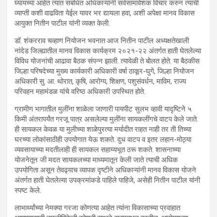
घ्यायच्या आहेत त्यात संबंधित अधिकाऱ्यांनी सर्वसामावेशक विचार करुन त्याची
व्याप्ती कशी वाढविता येईल यावर भर द्यायला हवा, अशी अपेक्षा मानव विकास
आयुक्त नितीन पाटील यांनी व्यक्त केली.
डॉ. शंकरराव चव्हाण नियोजन भवनात आज नितीन पाटील अध्यक्षतेखाली
नांदेड जिल्ह्यातील मानव विकास कार्यक्रम २०२१-२२ अंतर्गत हाती घेतलेल्या
विविध योजनांची आढावा बैठक संपन्न झाली. त्यावेळी ते बोलत होते. या बैठकीस
जिल्हा परिषदेच्या मुख्य कार्यकारी अधिकारी वर्षा ठाकूर-घुगे, जिल्हा नियोजन
अधिकारी सु. आ. थोरात, कृषि, आरोग्य, शिक्षण, पशुसंवर्धन, माविम, राज्य
परिवहन महामंडळ यांचे वरिष्ठ अधिकारी उपस्थित होते.
ग्रामीण भागातील मुलींना शाळेला जाणारी पायपीट सुलभ व्हावी यादृष्टिने ५
किमी अंतरापर्यंत गरजू पात्र असलेल्या मुलींना सायकलींगचे वाटप केले जाते.
ही सायकल केवळ या मुलीच्या शाळेपुरत्या मर्यादीत राहत नाही तर ती तिच्या
घरच्या लोकांसाठीही उपयोगात येऊ शकते. दुध वाटप व इतर लहान-मोठ्या
व्यवसायाच्या मदतीलाही ही सायकल सहाय्यभूत ठरू शकते. शासनाच्या
योजनेतून जी मदत सायकलच्या माध्यमातून केली जाते त्याची अधिक
उपयोगिता असून तेवढ्याच व्यापक दृष्टीने अधिकाऱ्यांनी मानव विकास योजने
अंतर्गत हाती घेतलेल्या उपक्रमांकडे पाहिले पाहिजे, असेही नितीन पाटील यांनी
स्पष्ट केले.
लाभार्थ्यांच्या नेमक्या गरजा कोणत्या आहेत त्यांना विकासाच्या प्रवाहात