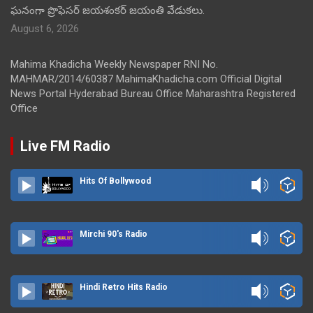
ఘనంగా ప్రొఫెసర్ జయశంకర్ జయంతి వేడుకలు.
August 6, 2026
Mahima Khadicha Weekly Newspaper RNI No.
MAHMAR/2014/60387 MahimaKhadicha.com Official Digital
News Portal Hyderabad Bureau Office Maharashtra Registered
Office
Live FM Radio
Hits Of Bollywood
Mirchi 90's Radio
Hindi Retro Hits Radio