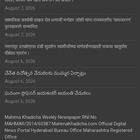
संदेश, ऑयल पाम खेती अपनाने की अपील।
August 7, 2026
सामाजिक कार्याची दखल घेत धनाजी मनोहर जोशी यांना राज्यस्तरीय ‘समाजरत्न’
पुरस्काराने सन्मानित.
August 7, 2026
गणगापूर दत्तक्षेत्रात दंडी सुदर्शन स्वामीजींच्या मार्गदर्शनाखाली पाचव्या चातुर्मास
दीक्षेला प्रारंभ।
August 6, 2026
చేనేత దినోత్సవ వేడుకలకు ముమ్మర ఏర్పాట్లు.
August 6, 2026
ఘనంగా ప్రొఫెసర్ జయశంకర్ జయంతి వేడుకలు.
August 6, 2026
Mahima Khadicha Weekly Newspaper RNI No.
MAHMAR/2014/60387 MahimaKhadicha.com Official Digital
News Portal Hyderabad Bureau Office Maharashtra Registered
Office