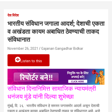
देश विदेश
भारतीय संविधान जगाला आदर्श; देशाची एकता
व अखंडता कायम अबाधित ठेवण्याची ताकद
संविधानात
November 26, 2021
Gajanan Gangadhar Bidkar
Listen to this
संविधान दिनानिमित्त सामाजिक न्यायमंत्री
धनंजय मुंडे यांनी दिल्या शुभेच्छा
मुंबई, दि. २६ : भारतीय संविधान हे समस्त जगासमोर आदर्श असून देशाची
एकता व अखंडता कायम अबाधित ठेवण्याची ताकद या संविधानात आहे, असे