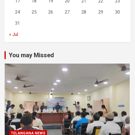
17
18
19
20
21
22
23
24
25
26
27
28
29
30
31
« Jul
You may Missed
TELANGANA NEWS