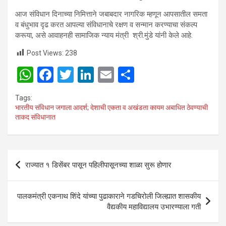
आज संविधान दिनाच्या निमित्ताने जबाबदार नागरिक म्हणून आपसातील समता
व बंधुभाव दृढ करत आपल्या संविधानाचे रक्षण व सन्मान करण्याचा संकल्प
करूया, असे आवाहनही सामाजिक न्याय मंत्री श्री.मुंडे यांनी केले आहे.
Post Views:
238
W
F
T
Li
E
S
h
a
wi
n
m
h
Tags:
at
ce
tt
ke
ail
ar
भारतीय संविधान जगाला आदर्श; देशाची एकता व अखंडता कायम अबाधित ठेवण्याची
ताकद संविधानात
s
b
er
dI
e
A
o
n
p
o
Post
राज्यात १ डिसेंबर पासून पहिलीपासूनच्या शाळा सुरू होणार
p
k
navigation
पालकमंत्री एकनाथ शिंदे यांच्या पुढाकाराने गडचिरोली जिल्ह्यात शासकीय
वैद्यकीय महाविद्यालय उभारण्याला गती