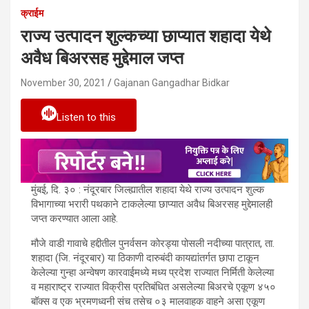
क्राईम
राज्य उत्पादन शुल्कच्या छाप्यात शहादा येथे
अवैध बिअरसह मुद्देमाल जप्त
November 30, 2021
Gajanan Gangadhar Bidkar
Listen to this
मुंबई, दि. ३० : नंदूरबार जिल्ह्यातील शहादा येथे राज्य उत्पादन शुल्क
विभागाच्या भरारी पथकाने टाकलेल्या छाप्यात अवैध बिअरसह मुद्देमालही
जप्त करण्यात आला आहे.
मौजे वाडी गावाचे हद्दीतील पुनर्वसन कोरड्या पोसली नदीच्या पात्रात, ता.
शहादा (जि. नंदूरबार) या ठिकाणी दारुबंदी कायद्यांतर्गत छापा टाकून
केलेल्या गुन्हा अन्वेषण कारवाईमध्ये मध्य प्रदेश राज्यात निर्मिती केलेल्या
व महाराष्ट्र राज्यात विक्रीस प्रतिबंधित असलेल्या बिअरचे एकूण ४५०
बॉक्स व एक भ्रमणध्वनी संच तसेच ०३ मालवाहक वाहने असा एकूण