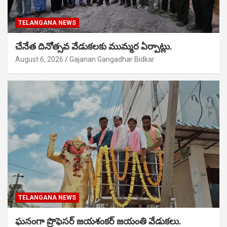
TELANGANA NEWS
చేనేత దినోత్సవ వేడుకలకు ముమ్మర ఏర్పాట్లు.
August 6, 2026
Gajanan Gangadhar Bidkar
TELANGANA NEWS
ఘనంగా ప్రొఫెసర్ జయశంకర్ జయంతి వేడుకలు.