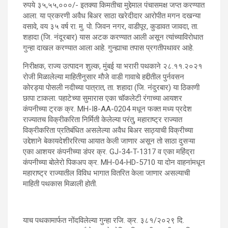
रुपये ३५,५५,०००/- इतक्या किमतीचा मुद्देमाल पंचासमक्ष जप्त करण्यात
आला. या प्रकरणी अवैध बिअर साठा खरेदीदार आरोपीत मगन दखन्या
वसावे, वय ३५ वर्ष रा. मु. पो. जिवन नगर, वाडीपूर, कुडावत जावदा, ता.
शहादा (जि. नंदूरबार) यास अटक करण्यात आली असून त्यांच्याविरोधात
गुन्हा दाखल करण्यात आला आहे. गुन्ह्याचा तपास प्रगतीपथावर आहे.
निरीक्षक, राज्य उत्पादन शुल्क, मुंबई या भरारी पथकाने २८.११.२०२१
रोजी मिळालेल्या माहितीनुसार मौजे वाडी गावाचे हद्दीतील पुर्नवसन
कोरड्या पोसली नदीच्या पात्रात, ता. शहादा (जि. नंदुरबार) या ठिकाणी
छापा टाकला. पहाटेच्या सुमारास एका चॉकलेटी रंगाच्या आयशर
कंपनीच्या ट्रक क्र. MH-I8-AA-0204 मधून फक्त मध्य प्रदेश
राज्यातच विक्रीकरिता निर्मिती केलेल्या परंतु, महाराष्ट्र राज्यात
विक्रीकरिता प्रतिबंधित असलेल्या अवैध बिअर साठ्याची विक्रीच्या
उद्देशाने बेकायदेशीररित्या आयात केली जाणार असून तो साठा दुसऱ्या
एका आशयर कंपनीच्या डंपर क्र. GJ-34-T-1317 व एका महिंद्रा
कंपनीच्या बोलेरो पिकअप क्र. MH-04-HD-5710 या दोन वाहनांमधून
महाराष्ट्र राज्यातील विविध भागात वितरित केला जाणार असल्याची
माहिती पथकास मिळाली होती.
याच पथकामार्फत नोंदविलेल्या गुन्हा रजि. क्र. ३८१/२०२९ दि.