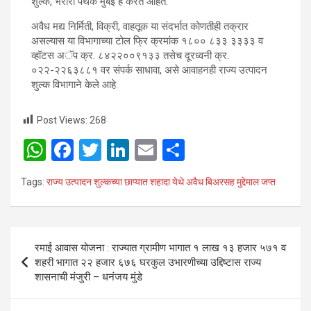
शुल्क, भरारी पथक मुंबई हे करत आहेत.
अवैध मद्य निर्मिती, विक्री, वाहतूक या संदर्भात कोणतीही तक्रार
असल्यास या विभागाच्या टोल फ्रि क्रमांक १८०० ८३३ ३३३३ व
व्हॉटस अॅप क्र. ८४२२००९१३३ तसेच दूरध्वनी क्र.
०२२-२२६३८८१ वर संपर्क साधावा, असे आवाहनही राज्य उत्पादन
शुल्क विभागाने केले आहे.
Post Views:
268
W
F
T
Li
E
S
h
a
wi
n
m
h
Tags:
राज्य उत्पादन शुल्कच्या छाप्यात शहादा येथे अवैध बिअरसह मुद्देमाल जप्त
at
ce
tt
ke
ail
ar
s
b
er
dI
e
A
o
n
Post
रमाई आवास योजना : राज्यात ग्रामीण भागात १ लाख १३ हजार ५७१ व
p
o
navigation
शहरी भागात २२ हजार ६७६ घरकुल उभारणीच्या उद्दिष्टास राज्य
p
k
शासनाची मंजुरी – धनंजय मुंडे