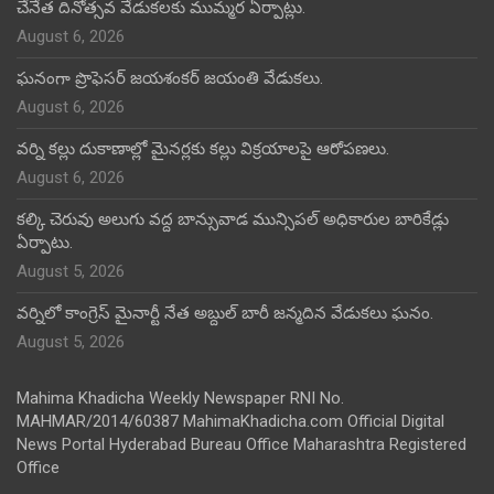
చేనేత దినోత్సవ వేడుకలకు ముమ్మర ఏర్పాట్లు.
August 6, 2026
ఘనంగా ప్రొఫెసర్ జయశంకర్ జయంతి వేడుకలు.
August 6, 2026
వర్ని కల్లు దుకాణాల్లో మైనర్లకు కల్లు విక్రయాలపై ఆరోపణలు.
August 6, 2026
కల్కి చెరువు అలుగు వద్ద బాన్సువాడ మున్సిపల్ అధికారుల బారికేడ్లు
ఏర్పాటు.
August 5, 2026
వర్నిలో కాంగ్రెస్ మైనార్టీ నేత అబ్దుల్ బారీ జన్మదిన వేడుకలు ఘనం.
August 5, 2026
Mahima Khadicha Weekly Newspaper RNI No.
MAHMAR/2014/60387 MahimaKhadicha.com Official Digital
News Portal Hyderabad Bureau Office Maharashtra Registered
Office