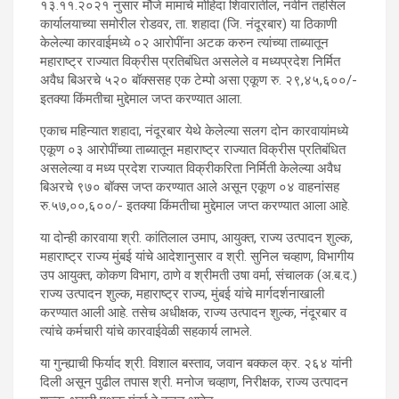
१३.११.२०२१ नुसार मौजे मामाचे मोहिदा शिवारातील, नवीन तहसिल
कार्यालयाच्या समोरील रोडवर, ता. शहादा (जि. नंदूरबार) या ठिकाणी
केलेल्या कारवाईमध्ये ०२ आरोपींना अटक करुन त्यांच्या ताब्यातून
महाराष्ट्र राज्यात विक्रीस प्रतिबंधित असलेले व मध्यप्रदेश निर्मित
अवैध बिअरचे ५२० बॉक्ससह एक टेम्पो असा एकूण रु. २९,४५,६००/-
इतक्या किंमतीचा मुद्देमाल जप्त करण्यात आला.
एकाच महिन्यात शहादा, नंदूरबार येथे केलेल्या सलग दोन कारवायांमध्ये
एकूण ०३ आरोपींच्या ताब्यातून महाराष्ट्र राज्यात विक्रीस प्रतिबंधित
असलेल्या व मध्य प्रदेश राज्यात विक्रीकरिता निर्मिती केलेल्या अवैध
बिअरचे ९७० बॉक्स जप्त करण्यात आले असून एकूण ०४ वाहनांसह
रु.५७,००,६००/- इतक्या किंमतीचा मुद्देमाल जप्त करण्यात आला आहे.
या दोन्ही कारवाया श्री. कांतिलाल उमाप, आयुक्त, राज्य उत्पादन शुल्क,
महाराष्ट्र राज्य मुंबई यांचे आदेशानुसार व श्री. सुनिल चव्हाण, विभागीय
उप आयुक्त, कोकण विभाग, ठाणे व श्रीमती उषा वर्मा, संचालक (अ.ब.द.)
राज्य उत्पादन शुल्क, महाराष्ट्र राज्य, मुंबई यांचे मार्गदर्शनाखाली
करण्यात आली आहे. तसेच अधीक्षक, राज्य उत्पादन शुल्क, नंदूरबार व
त्यांचे कर्मचारी यांचे कारवाईवेळी सहकार्य लाभले.
या गुन्ह्याची फिर्याद श्री. विशाल बस्ताव, जवान बक्कल क्र. २६४ यांनी
दिली असून पुढील तपास श्री. मनोज चव्हाण, निरीक्षक, राज्य उत्पादन