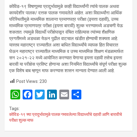
कोविड-१९ विषाणूच्या प्रादुर्भावामुळे काही विद्यार्थ्यांनी त्यांचे पालक अथवा
कायदेशीर पालक/ दत्तक पालक गमावलेले आहेत. अशा विद्यार्थ्यांना आर्थिक
परिस्थितीमुळे माध्यमिक शालान्त प्रमाणपत्र परीक्षा (इयत्ता दहावी), उच्च
माध्यमिक प्रमाणपत्र परीक्षा (इयत्ता बारावी) शुल्क भरण्यामध्ये अडचणी येऊ
शकतात. त्यामुळे विद्यार्थी परीक्षेपासून वंचित राहिल्यास त्यांच्या शैक्षणिक
प्रगतीमध्ये अडथळा येऊन पुढील वाटचाल खंडीत होण्याची शक्यता आहे.
यास्तव महाराष्ट्र राज्यातील अशा बाधित विद्यार्थ्यांचे व्यापक हित विचारात
घेऊन महाराष्ट्र राज्यातील माध्यमिक व उच्च माध्यमिक शिक्षण मंडळामार्फत
सन २०२१-२२ मध्ये आयोजित करण्यात येणाऱ्या इयत्ता दहावी तसेच इयत्ता
बारावी या परीक्षेस प्रविष्ट होणाऱ्या अशा नियमित विद्यार्थ्यांचे संपूर्ण परीक्षा शुल्क
एक विशेष बाब म्हणून माफ करण्यास शासन मान्यता देण्यात आली आहे.
Post Views:
230
W
F
T
Li
E
S
h
a
wi
n
m
h
Tags:
at
ce
tt
ke
ail
ar
कोविड-१९ च्या प्रादुर्भावामुळे पालक गमावलेल्या विद्यार्थ्यांचे दहावी आणि बारावीचे
परीक्षा शुल्क माफ
s
b
er
dI
e
A
o
n