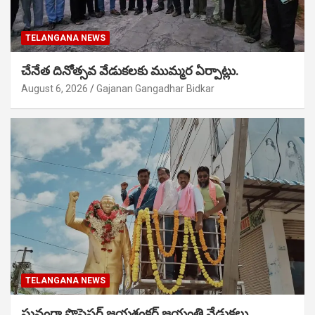
TELANGANA NEWS
చేనేత దినోత్సవ వేడుకలకు ముమ్మర ఏర్పాట్లు.
August 6, 2026
Gajanan Gangadhar Bidkar
TELANGANA NEWS
ఘనంగా ప్రొఫెసర్ జయశంకర్ జయంతి వేడుకలు.