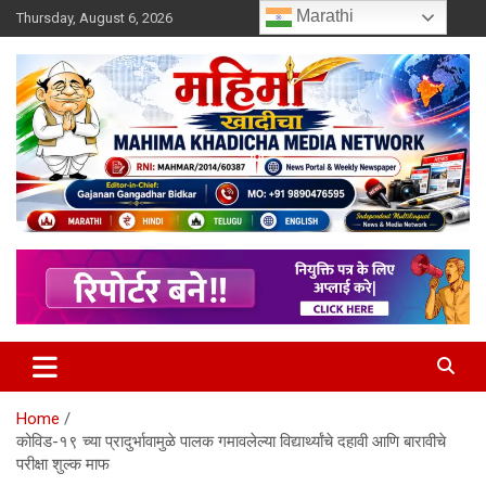
Skip
Marathi
Thursday, August 6, 2026
to
content
MULIT LANGUAGE NEWS PORTAL
Mahimakhadicha
Home
कोविड-१९ च्या प्रादुर्भावामुळे पालक गमावलेल्या विद्यार्थ्यांचे दहावी आणि बारावीचे
परीक्षा शुल्क माफ