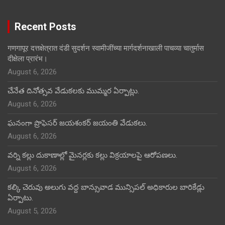
Recent Posts
गणगापूर दत्तक्षेत्रात दंडी सुदर्शन स्वामीजींच्या मार्गदर्शनाखाली पाचव्या चातुर्मास
दीक्षेला प्रारंभ।
August 6, 2026
చేనేత దినోత్సవ వేడుకలకు ముమ్మర ఏర్పాట్లు.
August 6, 2026
ఘనంగా ప్రొఫెసర్ జయశంకర్ జయంతి వేడుకలు.
August 6, 2026
వర్ని కల్లు దుకాణాల్లో మైనర్లకు కల్లు విక్రయాలపై ఆరోపణలు.
August 6, 2026
కల్కి చెరువు అలుగు వద్ద బాన్సువాడ మున్సిపల్ అధికారుల బారికేడ్లు
ఏర్పాటు.
August 5, 2026