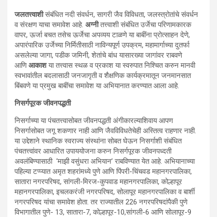
जलतत्त्वाशी
संबंधित नदी संवर्धन, सागरी जैव विविधता, जलस्त्रोतांचे संवर्धन
व संरक्षण याचा समावेश आहे.
अग्नी
तत्त्वाशी संबंधित उर्जेचा परिणामकारक
वापर, ऊर्जा बचत तसेच ऊर्जेचा अपव्यय टाळणे या बाबींना प्रोत्साहन देणे,
अपारंपारिक उर्जेच्या निर्मितीसाठी नाविन्यपूर्ण उपक्रम, महामार्गाच्या दुतर्फा
असलेल्या जागा, पडीक जमिनी, शेतांचे बांध यासारख्या जागांवर राबवणे
आणि
आकाश
या तत्त्वास स्थळ व प्रकाश या स्वरुपात निश्चित करुन मानवी
स्वभावांतील बदलासाठी जनजागृती व शैक्षणिक कार्यक्रमातून जनमानसात
बिंबवणे या प्रमुख बाबींचा समावेश या अभियानात करण्यात आला आहे.
निसर्गपूरक जीवनपद्धती
निसर्गाच्या या पंचतत्त्वासोबत जीवनपद्धती अंगीकारल्याशिवाय आपण
निसर्गासोबत जगू शकणार नाही आणि जैवविविधतेचेही अस्तित्व राहणार नाही.
या उद्देशाने स्थानिक स्वराज्य संस्थांना सोबत घेऊन निसर्गाशी संबंधित
पंचतत्त्वांवर आधारित उपाययोजना करुन निसर्गपूरक जीवनपध्दती
अवलंबिण्यासाठी ‘माझी वसुंधरा अभियान’ राबविण्यात येत आहे. अभियानाच्या
पहिल्या टप्प्यात अमृत शहरांमध्ये पुणे आणि पिंपरी-चिंचवड महानगरपालिका,
सातारा नगरपरिषद, सांगली-मिरज-कुपवाड महानगरपालिका, कोल्हापूर
महानगरपालिका, इचलकरंजी नगरपरिषद, सोलापूर महानगरपालिका व बार्शी
नगरपरिषद यांचा समावेश होता. तर राज्यातील 226 नगरपरिषदांपैकी पुणे
विभागातील पुणे- 13, सातारा-7, कोल्हापूर-10,सांगली-6 आणि सोलापूर-9