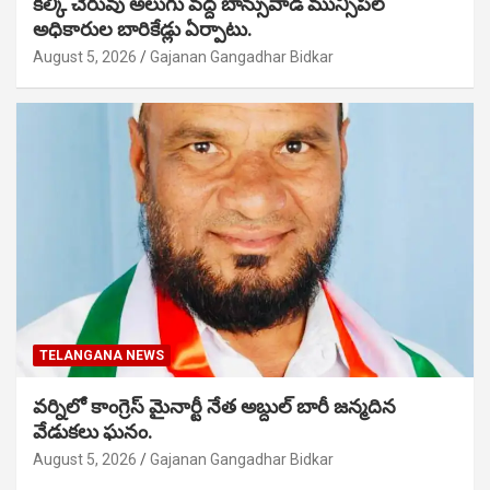
కల్కి చెరువు అలుగు వద్ద బాన్సువాడ మున్సిపల్
అధికారుల బారికేడ్లు ఏర్పాటు.
August 5, 2026
Gajanan Gangadhar Bidkar
TELANGANA NEWS
వర్నిలో కాంగ్రెస్ మైనార్టీ నేత అబ్దుల్ బారీ జన్మదిన
వేడుకలు ఘనం.
August 5, 2026
Gajanan Gangadhar Bidkar