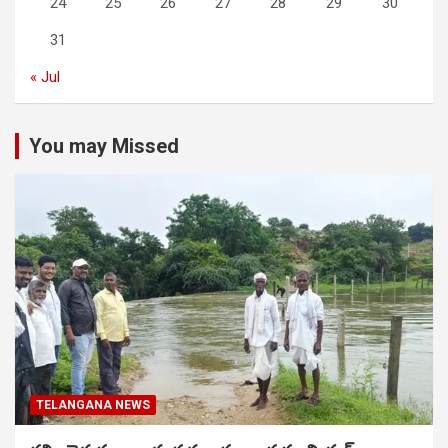
24
25
26
27
28
29
30
31
« Jul
You may Missed
TELANGANA NEWS