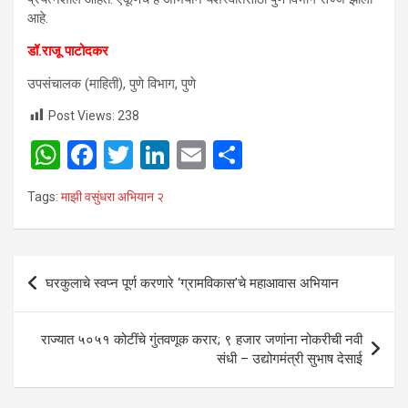
आहे.
डॉ.राजू पाटोदकर
उपसंचालक (माहिती), पुणे विभाग, पुणे
Post Views:
238
W
F
T
Li
E
S
h
a
wi
n
m
h
Tags:
माझी वसुंधरा अभियान २
at
ce
tt
ke
ail
ar
s
b
er
dI
e
A
o
n
Post
घरकुलाचे स्वप्न पूर्ण करणारे ‘ग्रामविकास’चे महाआवास अभियान
p
o
navigation
p
k
राज्यात ५०५१ कोटींचे गुंतवणूक करार; ९ हजार जणांना नोकरीची नवी
संधी – उद्योगमंत्री सुभाष देसाई