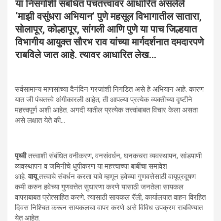
या निसर्गाशी संबंधित पंचतत्त्वावर आधारित असलेले
‘माझी वसुंधरा अभियान’ पुणे महसूल विभागातील सातारा,
सोलापूर, कोल्हापूर, सांगली आणि पुणे या पाच जिल्हयात
विभागीय आयुक्त सौरभ राव यांच्या मार्गदर्शनात दमदारपणे
राबविले जात आहे. त्यावर आधारित लेख…
सर्वसामान्य माणसांच्या दैनंदिन गरजांशी निगडित असे हे अभियान आहे. कारण
यात जी पंचतत्त्वे अंगीकारली आहेत, ती आपल्या प्रत्येक व्यक्तीच्या दृष्टीने
महत्त्वपूर्ण अशी आहेत. अगदी यातील प्रत्येक तत्त्वांबाबत विचार केला असता
असे लक्षात येते की…
पृथ्वी
तत्त्वाशी संबंधित वनीकरण, वनसंवर्धन, घनकचरा व्यवस्थापन, सांडपाणी
व्यवस्थापन व जमिनीचे धुपीकरण या महत्त्वाच्या बाबींचा समावेश
आहे.
वायू
तत्त्वाचे संवर्धन करता यावे म्हणून हवेच्या गुणवत्तेसाठी वायूप्रदूषण
कमी करुन हवेच्या गुणवत्तेत सुधारणा करणे यासाठी जनतेला सायकल
वापराबाबत प्रोत्साहित करणे. त्यासाठी सायकल रॅली, कार्यालयात वाहन विरहित
दिवस निश्चित करून सायकलचा वापर करणे असे विविध उपक्रम राबविण्यात
येत आहेत.