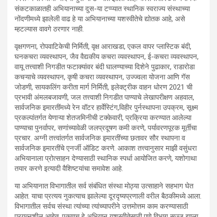
संकटकाळातही अभियानाच्या दुस-या टप्प्यात स्थानिक स्वराज्य संस्थाच्या
नोंदणीमध्ये झालेली वाढ हे या अभियानाच्या यशस्वीतेचे द्योतक आहे, असे
म्हटल्यास वावगे ठरणार नाही.
वृक्षगणना, रोपवाटिकेची निर्मिती, वृक्ष आराखडा, एकल वापर प्लास्टिक बंदी,
घनकचरा व्यवस्थापन, जैव वैद्यकीय कचरा व्यवस्थापन, ई-कचरा व्यवस्थापन,
वायू तत्त्वाशी निगडीत फटाक्यांवर बंदी घालण्याच्या दिशेने पुढाकार, राडारोडा
कचऱ्याचे व्यवस्थापन, कृषी कचरा व्यवस्थापन, उज्ज्वला योजना आणि गॅस
जोडणी, सायकलिंग करीता मार्ग निर्मिती, इलेक्ट्रीक वाहन धोरण 2021 ची
प्रभावी अंमलबजावणी, जल तत्त्वाशी निगडीत पाण्याचे लेखापरीक्षण अहवाल,
सार्वजनिक इमारतींमध्ये रेन वॉटर हार्वेस्टिंग,विहीर पुर्नस्थापना उपक्रम, सूक्ष्म
प्रकल्पांतर्गत येणाऱ्या शेतजमिनीची टक्केवारी, प्रक्रिया करण्यात आलेल्या
पाण्याचा पुनर्वापर, सणांच्यावेळी जलप्रदूषण कमी करणे, पर्यावरणपूरक मूर्तीचा
प्रचार. अग्नी तत्त्वांतर्गत सार्वजनिक इमारतींच्या छतावर सौर स्‍थापना व
सार्वजनिक इमारतींचे एनर्जी ऑडिट करणे. आकाश तत्त्वानुसार माझी वसुंधरा
अभियानाला प्रोत्साहन देण्यासाठी स्थानिक स्पर्धा आयोजित करणे, यशोगाथा
तयार करणे इत्यादी वैशिष्टयांचा समावेश आहे.
या अभियानात विभागातील सर्व संबंधित संस्था मोठ्या उत्साहाने सहभाग घेत
आहेत. याचा प्रत्यय नुकत्याच झालेल्या दूरदृष्यप्रणाली वरील बैठकीमध्ये आला.
विभागातील सर्वच संस्था त्यांच्या त्यांच्यापरीने उत्तमोत्तम काम करण्यासाठी
प्रयत्नशील आहेत. एकूणच हे अभियान यशस्वीतेसाठी पुणे विभाग सज्ज झाला