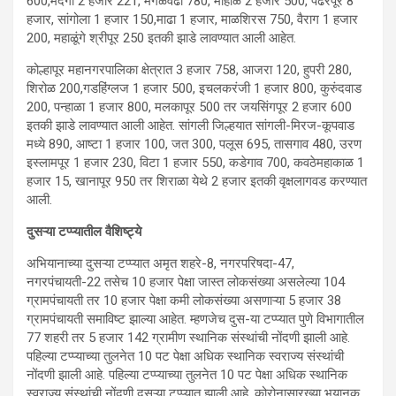
600,मैंदर्गी 2 हजार 221, मंगळवेढा 780, मोहोळ 2 हजार 500, पंढरपूर 8
हजार, सांगोला 1 हजार 150,माढा 1 हजार, माळशिरस 750, वैराग 1 हजार
200, महाळूंगे श्रीपूर 250 इतकी झाडे लावण्यात आली आहेत.
कोल्हापूर महानगरपालिका क्षेत्रात 3 हजार 758, आजरा 120, हुपरी 280,
शिरोळ 200,गडहिंग्लज 1 हजार 500, इचलकरंजी 1 हजार 800, कुरुंदवाड
200, पन्हाळा 1 हजार 800, मलकापूर 500 तर जयसिंगपूर 2 हजार 600
इतकी झाडे लावण्यात आली आहेत. सांगली जिल्हयात सांगली-मिरज-कूपवाड
मध्ये 890, आष्टा 1 हजार 100, जत 300, पलूस 695, तासगाव 480, उरण
इस्लामपूर 1 हजार 230, विटा 1 हजार 550, कडेगाव 700, कवठेमहाकाळ 1
हजार 15, खानापूर 950 तर शिराळा येथे 2 हजार इतकी वृक्षलागवड करण्यात
आली.
दुसऱ्‍या टप्प्यातील वैशिष्ट्ये
अभियानाच्या दुसऱ्‍या टप्प्यात अमृत शहरे-8, नगरपरिषदा-47,
नगरपंचायती-22 तसेच 10 हजार पेक्षा जास्त लोकसंख्या असलेल्या 104
ग्रामपंचायती तर 10 हजार पेक्षा कमी लोकसंख्या असणाऱ्या 5 हजार 38
ग्रामपंचायती समाविष्ट झाल्या आहेत. म्हणजेच दुस-या टप्प्यात पुणे विभागातील
77 शहरी तर 5 हजार 142 ग्रामीण स्थानिक संस्थांची नोंदणी झाली आहे.
पहिल्या टप्प्याच्या तुलनेत 10 पट पेक्षा अधिक स्थानिक स्वराज्य संस्थांची
नोंदणी झाली आहे. पहिल्या टप्प्याच्या तुलनेत 10 पट पेक्षा अधिक स्थानिक
स्वराज्य संस्थांची नोंदणी दुसऱ्या टप्प्यात झाली आहे. कोरोनासारख्या भयानक