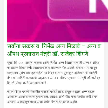
सर्वांना सकस व निर्भेळ अन्न मिळावे – अन्न व
औषध प्रशासन मंत्री डॉ. राजेंद्र शिंगणे
मुंबई, दि. २२ : सर्वांना सकस आणि निर्भेळ अन्न मिळावे यासाठी अन्न व औषध
प्रशासन विभागातर्फे सातत्याने काम करण्यात येत असते. याचाच भाग म्हणून
मंत्रालय प्रांगणात ‘इट राईट’ या केंद्र शासन पुरस्कृत अभियानाची माहिती
देणाऱ्या माहिती फलकाचे उद्घाटन अन्न व औषध प्रशासन मंत्री डॉ. राजेंद्र
शिंगणे यांच्या हस्ते करण्यात आले.
संपूर्ण पोषक द्रव्ये मिळावीत यासाठी फोर्टीफाईड तांदूळ व इतर अन्नघटक
आहारात असावेत त्याचप्रमाणे तेल, साखर आणि मीठ याचा कमीत कमी वापर
आपल्या आहारातून व्हावा असा संदेश देणारे हे फलक आहेत.