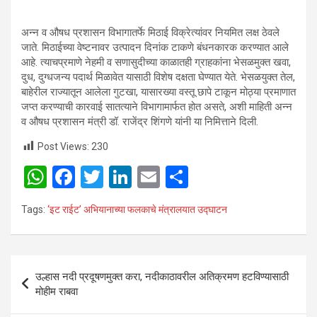
अन्न व औषध प्रशासन विभागातर्फे मिठाई विक्रेत्यांवर नियमित लक्ष ठेवले
जाते. मिठाईच्या वेष्टनावर उत्पादन दिनांक टाकणे बंधनकारक करण्यात आले
आहे. त्याचप्रमाणे नेहमी व सणासुदीच्या काळातही ग्राहकांना भेसळमुक्त खवा,
दुध, दुग्धजन्य पदार्थ मिळावेत यासाठी विशेष दक्षता घेण्यात येते. भेसळयुक्त तेल,
बाहेरील राज्यातून आलेला गुटखा, यासारख्या वस्तू छापे टाकून मोठ्या प्रमाणात
जप्त करण्याची कारवाई सातत्याने विभागामार्फत होत असते, अशी माहिती अन्न
व औषध प्रशासन मंत्री डॉ. राजेंद्र शिंगणे यांनी या निमित्ताने दिली.
Post Views:
230
W
F
T
Li
E
S
h
a
wi
n
m
h
Tags:
‘इट राईट’ अभियानाच्या फलकाचे मंत्रालयात उद्घाटन
at
ce
tt
ke
ail
ar
s
b
er
dI
e
A
o
n
Post
उल्हास नदी प्रदूषणमुक्त करा, नदीकाठावरील अतिक्रमण हटविण्यासाठी
p
o
navigation
मोहीम राबवा
p
k