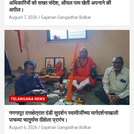
अधिकारियों को सख्त संदेश, ऑयल पाम खेती अपनाने की
अपील।
August 7, 2026
Gajanan Gangadhar Bidkar
TELANGANA NEWS
गणगापूर दत्तक्षेत्रात दंडी सुदर्शन स्वामीजींच्या मार्गदर्शनाखाली
पाचव्या चातुर्मास दीक्षेला प्रारंभ।
August 6, 2026
Gajanan Gangadhar Bidkar