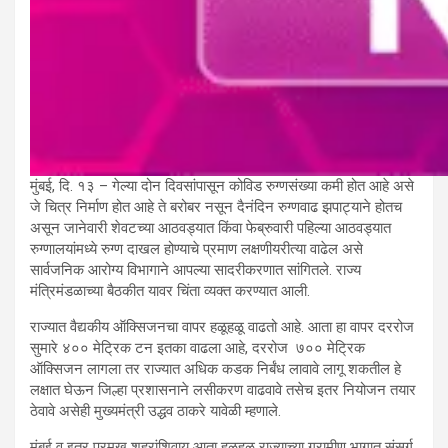
मुंबई, दि. १३ – गेल्या दोन दिवसांपासून कोविड रुग्णसंख्या कमी होत आहे असे
जे चित्र निर्माण होत आहे ते बरोबर नसून दैनंदिन रुग्णवाढ झपाट्याने होतच
असून जानेवारी शेवटच्या आठवड्यात किंवा फेब्रुवारी पहिल्या आठवड्यात
रुग्णालयांमध्ये रुग्ण दाखल होण्याचे प्रमाण लक्षणीयरीत्या वाढेल असे
सार्वजनिक आरोग्य विभागाने आपल्या सादरीकरणात सांगितले. राज्य
मंत्रिमंडळाच्या बैठकीत यावर चिंता व्यक्त करण्यात आली.
राज्यात वैद्यकीय ऑक्सिजनचा वापर हळूहळू वाढतो आहे. आता हा वापर दररोज
सुमारे ४०० मेट्रिक टन इतका वाढला आहे, दररोज ७०० मेट्रिक
ऑक्सिजन लागला तर राज्यात अधिक कडक निर्बंध लावावे लागू शकतील हे
लक्षात घेऊन जिल्हा प्रशासनाने लसीकरण वाढवावे तसेच इतर नियोजन तयार
ठेवावे असेही मुख्यमंत्री उद्धव ठाकरे यावेळी म्हणाले.
मुंबई व इतर प्रमुख शहरांशिवाय आता हळूहळू राज्याच्या ग्रामीण भागात संसर्ग