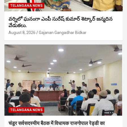
TELANGANA NEWS
వర్నిలో ఘనంగా ఎంపీ సురేష్ కుమార్ శెట్కార్ జన్మదిన
వేడుకలు.
August 8, 2026
Gajanan Gangadhar Bidkar
TELANGANA NEWS
चंडूर सर्वसदस्यीय बैठक में विधायक राजगोपाल रेड्डी का