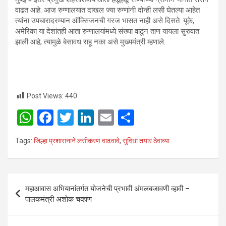
वाढत आहे. आज रुग्णालयात दाखल ज्या रुग्णांनी दोन्ही लसी घेतल्या आहेत
त्यांना उपचारादरम्यान ऑक्सिजनची गरज भासत नाही असे दिसते. यूके,
अमेरिका या देशांतही आता रुग्णालयांमध्ये संख्या वाढून ताण यायला सुरुवात
झाली आहे, त्यामुळे बेसावध राहू नका असे मुख्यमंत्री म्हणाले.
Post Views:
440
W
F
T
Li
E
S
h
a
wi
n
m
h
Tags:
जिल्हा प्रशासनाने लसीकरण वाढवावे
,
सुविधा तयार ठेवाव्या
at
ce
tt
ke
ail
ar
s
b
er
dI
e
A
o
n
Post
महाआवास अभियानांतर्गत योजनेची प्रभावी अंमलबजावणी व्हावी –
p
o
navigation
पालकमंत्री अशोक चव्हाण
p
k