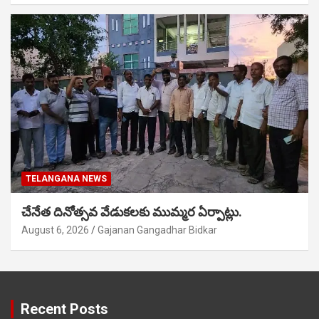
TELANGANA NEWS
చేనేత దినోత్సవ వేడుకలకు ముమ్మర ఏర్పాట్లు.
August 6, 2026
Gajanan Gangadhar Bidkar
Recent Posts