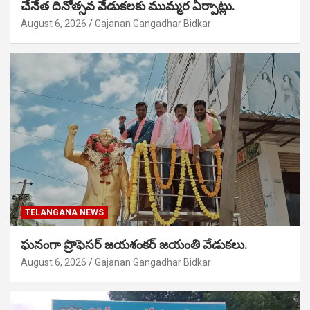
చేనేత దినోత్సవ వేడుకలకు ముమ్మర ఏర్పాట్లు.
August 6, 2026
Gajanan Gangadhar Bidkar
TELANGANA NEWS
ఘనంగా ప్రొఫెసర్ జయశంకర్ జయంతి వేడుకలు.
August 6, 2026
Gajanan Gangadhar Bidkar