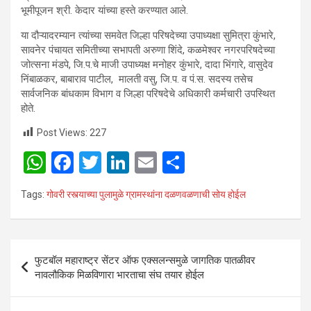
भूमीपूजन श्री. केदार यांच्या हस्ते करण्यात आले.
या दौऱ्यादरम्यान त्यांच्या समवेत जिल्हा परिषदेच्या उपाध्यक्षा सुमित्रा कुंभारे,
सावनेर पंचायत समितीच्या सभापती अरुणा शिंदे, कळमेश्वर नगरपरिषदेच्या
जोत्सना मंडपे, जि.प.चे माजी उपाध्यक्ष मनोहर कुंभारे, दादा भिंगारे, वासुदेव
निंबाळकर, बाबाराव पाटील, मालती वसु, जि.प. व पं.स. सदस्य तसेच
सार्वजनिक बांधकाम विभाग व ‍जिल्हा परिषदेचे अधिकारी कर्मचारी उपस्थित
होते.
Post Views:
227
W
F
T
Li
E
S
h
a
wi
n
m
h
Tags:
गोवरी रस्त्याच्या पुलामुळे ग्रामस्थांना दळणवळणाची सोय होईल
at
ce
tt
ke
ail
ar
s
b
er
dI
e
A
o
n
Post
फुटबॉल महाराष्ट्र सेंटर ऑफ एक्सलन्समुळे जागतिक पातळीवर
p
o
navigation
नावलौकिक मिळविणारा भारताचा संघ तयार होईल
p
k