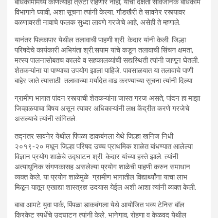
बांधकामामध्ये कोणत्याही त्रुटी राहणार नाही, याची दक्षता सार्वजनिक बांधकाम
विभागाने घ्यावी, अशा सूचना त्यांनी केल्या. गौडखैरी ते सावनेर रस्त्यावर
वळणावरती नावाचे फलक सुध्दा लावणे गरजेचे आहे, असेही ते म्हणाले.
यानंतर पिल्कापार येथील तलावाची पाहणी श्री. केदार यांनी केली. जिल्हा
परिषदेचे कार्यकारी अभियंता श्री.सयाम यांचे कडून तलावाची सिंचन क्षमता,
मत्स्य पालनासोबतच कालवे व सहकालव्यांची सद्यस्थिती त्यांनी जाणून घेतली.
शेतकऱ्यांना या पाण्याचा उपयोग झाला पाहिजे. पावसाळयात या तलावाचे पाणी
बाहेर जाते त्यासाठी तलावाच्या मर्यादेत वाढ करण्याच्या सूचना त्यांनी दिल्या.
ग्रामीण भागात पांदन रस्त्याची शेतकऱ्यांना जास्त गरज असते, पांदन हा माझा
जिव्हाळयाचा विषय असून त्यावर अधिकाऱ्यांनी लक्ष केंद्रीत करणे गरजेचे
असल्याचे त्यांनी सांगितले.
तद्नंतर सावनेर येथील पिंपळा डाकबंगला येथे जिल्हा खनिज निधी
२०१९-२० मधून जिल्हा परिषद उच्च प्राथमिक शाळेत बांधण्यात आलेल्या
विज्ञान प्रयोग शाळेचे उद्घाटन श्री. केदार यांच्या हस्ते झाले. त्यांनी
अत्याधूनिक संगणकासह असलेल्या प्रयोग शाळेची पाहणी करुन समाधान
व्यक्त केले. या प्रयोग शाळेमुळे ग्रामीण भागातील विद्यार्थ्यांना याचा लाभ
मिळून यातून एखाद्या शास्त्रज्ञ उदयास येईल अशी आशा त्यांनी व्यक्त केली.
बाबा आमटे युवा पार्क, पिंपळा डाकबंगला येथे आयोजित भव्य टेनिस बॉल
क्रिकेट स्पर्धेचे उदघाटन त्यांनी केले. भानेगाव, रोहणा व केळवद येथील