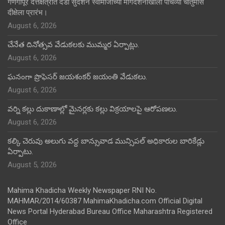
गणगापूर दत्तक्षेत्रात दंडी सुदर्शन स्वामीजींच्या मार्गदर्शनाखाली पाचव्या चातुर्मास
दीक्षेला प्रारंभ।
August 6, 2026
చేనేత దినోత్సవ వేడుకలకు ముమ్మర ఏర్పాట్లు.
August 6, 2026
ఘనంగా ప్రొఫెసర్ జయశంకర్ జయంతి వేడుకలు.
August 6, 2026
వర్ని కల్లు దుకాణాల్లో మైనర్లకు కల్లు విక్రయాలపై ఆరోపణలు.
August 6, 2026
కల్కి చెరువు అలుగు వద్ద బాన్సువాడ మున్సిపల్ అధికారుల బారికేడ్లు
ఏర్పాటు.
August 5, 2026
Mahima Khadicha Weekly Newspaper RNI No.
MAHMAR/2014/60387 MahimaKhadicha.com Official Digital
News Portal Hyderabad Bureau Office Maharashtra Registered
Office