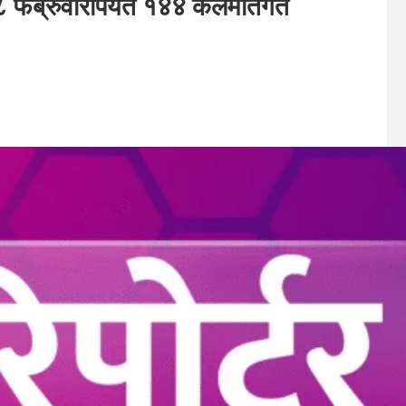
८ फेब्रुवारीपर्यंत १४४ कलमांतर्गत