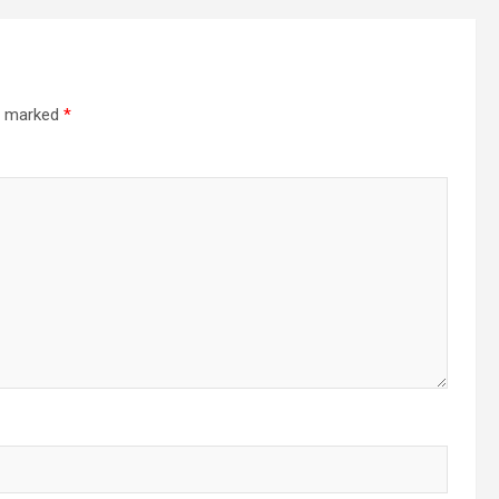
re marked
*