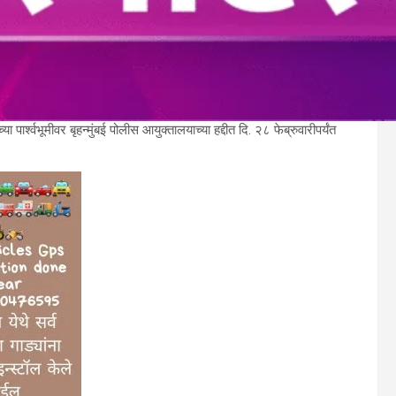
पार्श्वभूमीवर बृहन्मुंबई पोलीस आयुक्तालयाच्या हद्दीत दि. २८ फेब्रुवारीपर्यंत