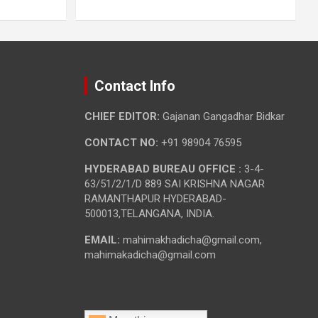
Contact Info
CHIEF EDITOR:
Gajanan Gangadhar Bidkar
CONTACT NO:
+91 98904 76595
HYDERABAD BUREAU OFFICE :
3-4-
63/51/2/1/D 889 SAI KRISHNA NAGAR
RAMANTHAPUR HYDERABAD-
500013,TELANGANA, INDIA.
EMAIL:
mahimakhadicha@gmail.com,
mahimakadicha@gmail.com