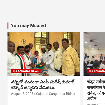
You may Missed
TELANGANA NEWS
TELANGAN
వర్నిలో ఘనంగా ఎంపీ సురేష్ కుమార్
चंडूर सर्वस
శెట్కార్ జన్మదిన వేడుకలు.
राजगोपाल र
संदेश, ऑय
August 8, 2026
Gajanan Gangadhar Bidkar
अपील।
August 7, 2