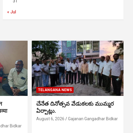
31
« Jul
TELANGANA NEWS
शन
చేనేత దినోత్సవ వేడుకలకు ముమ్మర
व्या
ఏర్పాట్లు.
August 6, 2026
Gajanan Gangadhar Bidkar
dhar Bidkar