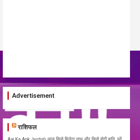
Advertisement
राशिफल
Aaj Ka Ank Jyotish आज किसे मिलेगा लाभ और किसे होगी हानि, पढ़ें