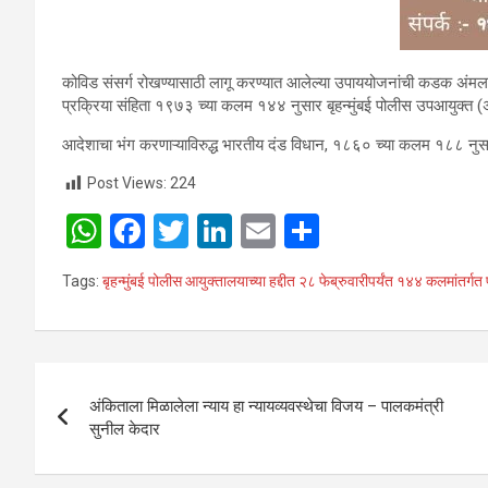
कोविड संसर्ग रोखण्यासाठी लागू करण्यात आलेल्या उपाययोजनांची कडक अंमलब
प्रक्रिया संहिता १९७३ च्या कलम १४४ नुसार बृहन्मुंबई पोलीस उपआयुक्त (
आदेशाचा भंग करणाऱ्याविरुद्ध भारतीय दंड विधान, १८६० च्या कलम १८८ नु
Post Views:
224
W
F
T
Li
E
S
h
a
wi
n
m
h
Tags:
बृहन्मुंबई पोलीस आयुक्तालयाच्या हद्दीत २८ फेब्रुवारीपर्यंत १४४ कलमांतर्ग
at
ce
tt
ke
ail
ar
s
b
er
dI
e
A
o
n
Post
p
o
अंकिताला मिळालेला न्याय हा न्यायव्यवस्थेचा विजय – पालकमंत्री
navigation
सुनील केदार
p
k