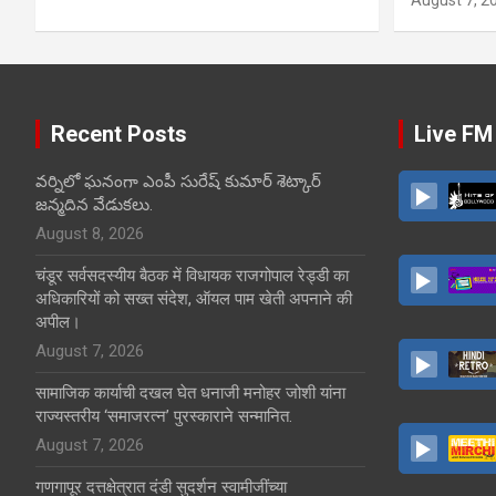
Recent Posts
Live FM
వర్నిలో ఘనంగా ఎంపీ సురేష్ కుమార్ శెట్కార్
జన్మదిన వేడుకలు.
August 8, 2026
चंडूर सर्वसदस्यीय बैठक में विधायक राजगोपाल रेड्डी का
अधिकारियों को सख्त संदेश, ऑयल पाम खेती अपनाने की
अपील।
August 7, 2026
सामाजिक कार्याची दखल घेत धनाजी मनोहर जोशी यांना
राज्यस्तरीय ‘समाजरत्न’ पुरस्काराने सन्मानित.
August 7, 2026
गणगापूर दत्तक्षेत्रात दंडी सुदर्शन स्वामीजींच्या