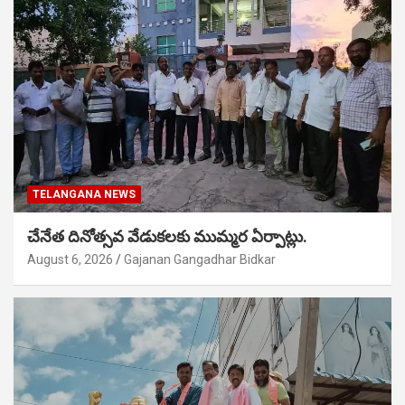
TELANGANA NEWS
చేనేత దినోత్సవ వేడుకలకు ముమ్మర ఏర్పాట్లు.
August 6, 2026
Gajanan Gangadhar Bidkar