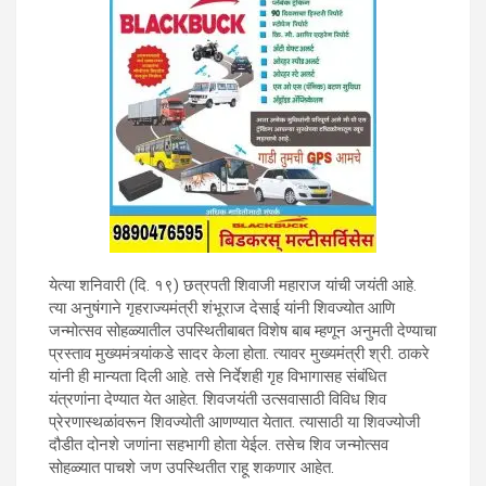
आयोजित करण्यात येणाऱ्या शिवज्योत
दौडीत दोनशे जण आणि जन्मोत्सव
सोहळ्याकरिता पाचशे जणांना उपस्थित
राहता येईल, अशा गृह विभागाच्या
प्रस्तावाला मुख्यमंत्री उद्धव ठाकरे यांनी
आज मान्यता दिली. तथापि, आरोग्य
येत्या शनिवारी (दि. १९) छत्रपती शिवाजी महाराज यांची जयंती आहे.
नियमांचे पालन करून, सर्वांच्या
त्या अनुषंगाने गृहराज्यमंत्री शंभूराज देसाई यांनी शिवज्योत आणि
जन्मोत्सव सोहळ्यातील उपस्थितीबाबत विशेष बाब म्हणून अनुमती देण्याचा
आऱोग्याची आणि स्वच्छतेची काळजी घेत
प्रस्ताव मुख्यमंत्र्यांकडे सादर केला होता. त्यावर मुख्यमंत्री श्री. ठाकरे
यांनी ही मान्यता दिली आहे. तसे निर्देशही गृह विभागासह संबंधित
शिवछत्रपतींचा जन्मोत्सव सोहळा
यंत्रणांना देण्यात येत आहेत. शिवजयंती उत्सवासाठी विविध शिव
प्रेरणास्थळांवरून शिवज्योती आणण्यात येतात. त्यासाठी या शिवज्योजी
साजरा करावा, असे आवाहनही
दौडीत दोनशे जणांना सहभागी होता येईल. तसेच शिव जन्मोत्सव
सोहळ्यात पाचशे जण उपस्थितीत राहू शकणार आहेत.