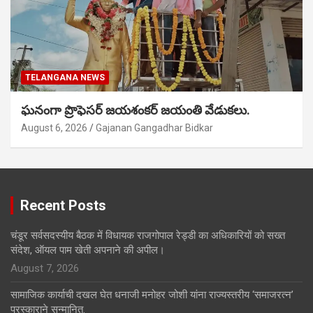
TELANGANA NEWS
ఘనంగా ప్రొఫెసర్ జయశంకర్ జయంతి వేడుకలు.
August 6, 2026
Gajanan Gangadhar Bidkar
Recent Posts
चंडूर सर्वसदस्यीय बैठक में विधायक राजगोपाल रेड्डी का अधिकारियों को सख्त
संदेश, ऑयल पाम खेती अपनाने की अपील।
August 7, 2026
सामाजिक कार्याची दखल घेत धनाजी मनोहर जोशी यांना राज्यस्तरीय ‘समाजरत्न’
पुरस्काराने सन्मानित.