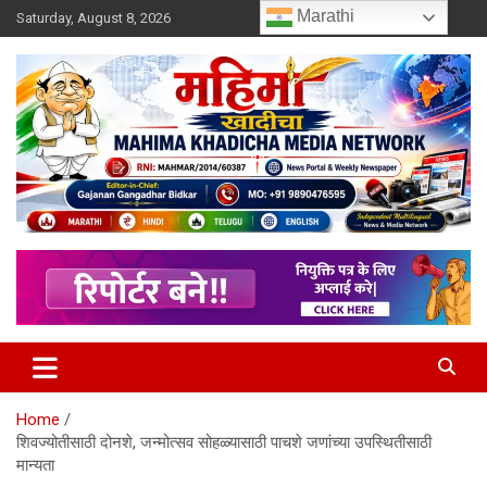
Skip
Marathi
Saturday, August 8, 2026
to
content
MULIT LANGUAGE NEWS PORTAL
Mahimakhadicha
Home
शिवज्योतीसाठी दोनशे, जन्मोत्सव सोहळ्यासाठी पाचशे जणांच्या उपस्थितीसाठी
मान्यता