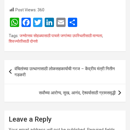
मुख्यमंत्र्यांनी केले आहे.
Post Views:
360
W
F
T
Li
E
S
h
a
wi
n
m
h
Tags:
जन्मोत्सव सोहळ्यासाठी पाचशे जणांच्या उपस्थितीसाठी मान्यता
,
at
ce
tt
ke
ail
ar
शिवज्योतीसाठी दोनशे
s
b
er
dI
e
A
o
n
Post
p
o
वंचितांच्या उत्थानासाठी लोकसहकार्याची गरज – केंद्रीय मंत्री नितीन
navigation
गडकरी
p
k
सर्वांच्या आरोग्य, सुख, आनंद, ऐश्वर्यासाठी ग्रामसमृद्धी
Leave a Reply
Your email address will not be published.
Required fields