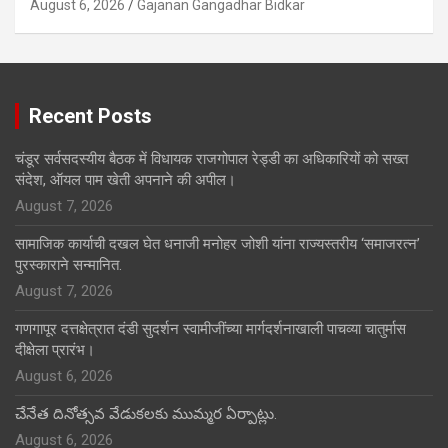
August 6, 2026
Gajanan Gangadhar Bidkar
Recent Posts
चंडूर सर्वसदस्यीय बैठक में विधायक राजगोपाल रेड्डी का अधिकारियों को सख्त
संदेश, ऑयल पाम खेती अपनाने की अपील।
August 7, 2026
सामाजिक कार्याची दखल घेत धनाजी मनोहर जोशी यांना राज्यस्तरीय ‘समाजरत्न’
पुरस्काराने सन्मानित.
August 7, 2026
गणगापूर दत्तक्षेत्रात दंडी सुदर्शन स्वामीजींच्या मार्गदर्शनाखाली पाचव्या चातुर्मास
दीक्षेला प्रारंभ।
August 6, 2026
చేనేత దినోత్సవ వేడుకలకు ముమ్మర ఏర్పాట్లు.
August 6, 2026