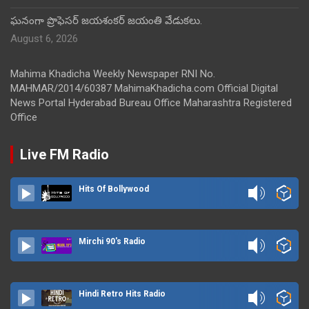
ఘనంగా ప్రొఫెసర్ జయశంకర్ జయంతి వేడుకలు.
August 6, 2026
Mahima Khadicha Weekly Newspaper RNI No.
MAHMAR/2014/60387 MahimaKhadicha.com Official Digital
News Portal Hyderabad Bureau Office Maharashtra Registered
Office
Live FM Radio
Hits Of Bollywood
Mirchi 90's Radio
Hindi Retro Hits Radio