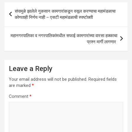
A
o
n
Post
संपामुळे झालेले नुकसान कामगारांकडून वसूल करण्याचा महामंडळाचा
p
o
navigation
कोणताही निर्णय नाही – एसटी महामंडळाची स्पष्टोक्ती
p
k
महानगरपालिका व नगरपालिकांमधील सफाई कामगारांच्या वारसा हक्काचा
प्रश्न मार्गी लागणार
Leave a Reply
Your email address will not be published.
Required fields
are marked
*
Comment
*