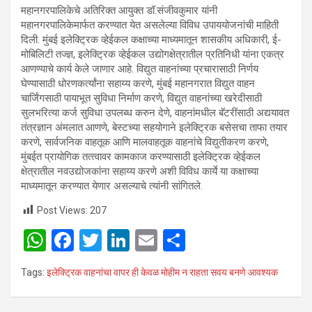
महानगरपालिकेचे अतिरिक्त आयुक्त डॉ.संजीवकुमार यांनी
महानगरपालिकेमार्फत करण्यात येत असलेल्या विविध उपाययोजनांची माहिती
दिली. मुंबई इलेक्ट्रिक व्‍हेईकल कक्षाच्‍या माध्‍यमातून शासकीय अधिकारी, ई-
मोबिलिटी तज्‍ज्ञ, इलेक्ट्रिक व्‍हेईकल उद्योगक्षेत्रातील प्रतिनिधी यांना एकत्र
आणण्‍याचे कार्य केले जाणार आहे. विद्युत वाहनांच्‍या प्रचारासाठी निर्णय
घेण्‍यासाठी धोरणकर्त्‍यांना सहाय्य करणे, मुंबई महानगरात विद्युत वाहन
चार्जिंगसाठी पायाभूत सुविधा निर्माण करणे, विद्युत वाहनांच्‍या खरेदीसाठी
सुलभरित्‍या कर्ज सुविधा उपलब्‍ध करुन देणे, वाहनांमधील बॅटरींसाठी अद्ययावत
तंत्रज्ञान अंमलात आणणे, बेस्‍टच्‍या सहयोगाने इलेक्ट्रिक बसेसचा ताफा तयार
करणे, सार्वजनिक वाहतूक आणि मालवाहतूक वाहनांचे विद्युतीकरण करणे,
मुंबईत प्रायोगिक तत्‍त्‍वावर कामकाज करण्‍यासाठी इलेक्ट्रिक व्‍हेईकल
क्षेत्रातील नवउद्योजकांना सहाय्य करणे अशी विविध कार्ये या कक्षाच्‍या
माध्‍यमातून करण्‍यात येणार असल्याचे त्यांनी सांगितले.
Post Views:
207
W
F
T
Li
E
S
h
a
wi
n
m
h
Tags:
इलेक्ट्रिक वाहनांचा वापर ही केवळ मोहीम न राहता सवय बनणे आवश्यक
at
ce
tt
ke
ail
ar
s
b
er
dI
e