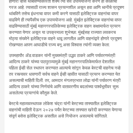
होणारा ऱ्हास थांबविण्याकरिता शक्य त्या सर्व उपाययोजना करणे ही काळाची
गरज आहे. त्यासाठी राज्य शासन प्रयत्नशील असून हवा आणि ध्वनीचे प्रदूषण
थांबविणे तसेच इंधनाचा वापर कमी करणे यासाठी इलेक्ट्रिक वाहनांचा वापर
वाढविणे ही त्यापैकीच एक उपाययोजना आहे. मुंबईत इलेक्ट्रिक वाहनांचा वापर
वाढविण्यासाठी मुंबई महानगरपालिकेच्या इलेक्ट्रिक वाहन कक्षामार्फत प्रयत्न
करण्यात येणार असून या उपक्रमाला शुभेच्छा. मुंबईसह राज्यात लवकरच
मोठ्या संख्येने इलेक्ट्रिक वाहने धावू लागतील आणि वाहनांद्वारे होणारे प्रदूषण
रोखण्यात आपण आघाडीचे राज्य बनू असा विश्वास त्यांनी व्यक्त केला.
उपमहापौर ॲड.वाडकर यांनी मुख्यमंत्री उद्धव ठाकरे आणि पर्यावरणमंत्री
आदित्य ठाकरे यांच्या पाठपुराव्यामुळे मुंबई महानगरपालिकेमार्फत देशातील
पहिला ईव्ही सेल स्थापन करण्यात आल्याचे सांगून केवळ बेस्टची वाहनेच नव्हे
तर रस्त्यावर धावणारी सर्वच वाहने ईव्ही व्हावीत यासाठी प्रयत्न करण्यात येत
असल्याची माहिती दिली. तर, आमदार मंगलप्रभात लोढा यांनी पर्यावरण मंत्री
आदित्य ठाकरे यांच्या निर्णयांचे आणि वातावरणीय बदलांच्या पार्श्वभूमीवर सुरू
असलेल्या प्रयत्नांचे कौतुक केले.
बेस्टचे महाव्यवस्थापक लोकेश चंद्रा यांनी बेस्टच्या ताफ्यातील इलेक्ट्रिक
वाहनांची माहिती देऊन २०२७ पर्यंत बेस्टच्या ताफ्यात खरेदी करण्यात येणाऱ्या
संपूर्ण बसेस इलेक्ट्रिक असतील असे नियोजन असल्याचे सांगितले.