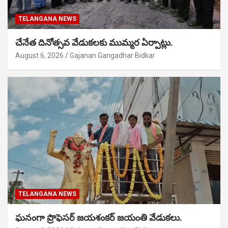
TELANGANA NEWS
చేనేత దినోత్సవ వేడుకలకు ముమ్మర ఏర్పాట్లు.
August 6, 2026
Gajanan Gangadhar Bidkar
TELANGANA NEWS
ఘనంగా ప్రొఫెసర్ జయశంకర్ జయంతి వేడుకలు.