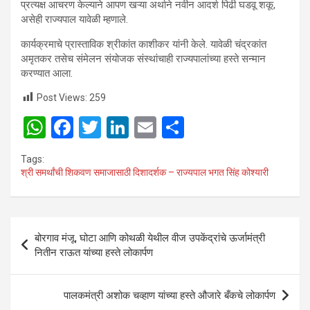
प्रत्यक्ष आचरण केल्याने आपण खऱ्या अर्थाने नवीन आदर्श पिढी घडवू शकू,
असेही राज्यपाल यावेळी म्हणाले.
कार्यक्रमाचे प्रास्ताविक श्रीकांत काशीकर यांनी केले. यावेळी चंद्रकांत
अमृतकर तसेच संमेलन संयोजक संस्थांचाही राज्यपालांच्या हस्ते सन्मान
करण्यात आला.
Post Views:
259
W
F
T
Li
E
S
h
a
wi
n
m
h
Tags:
at
ce
tt
ke
ail
ar
श्री समर्थांची शिकवण समाजासाठी दिशादर्शक – राज्यपाल भगत सिंह कोश्यारी
s
b
er
dI
e
A
o
n
Post
p
o
बोरगाव मंजू, घोटा आणि कोथळी येथील वीज उपकेंद्रांचे ऊर्जामंत्री
navigation
नितीन राऊत यांच्या हस्ते लोकार्पण
p
k
पालकमंत्री अशोक चव्हाण यांच्या हस्ते औजारे बँकचे लोकार्पण