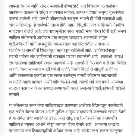
आपला समाज आणि राष्ट्र बलशाली होण्यासाठी संत विचारांचा प्रवाहीपणा
आवश्यक असल्याचे सांगून राज्यपाल म्हणाले, आपल्या देशात समृध्द गुरूपरंपरा
चालत आलेली आहे. मानवी जीवनामध्ये सदगुरू लाभणे ही मोठी उपलब्धी आहे.
संत साहित्यातून हे सर्वार्थाने साध्य होते. महान विभूतींना संत साहित्याने नेहमीच
मार्गदर्शन केलेले आहे. त्या पार्श्वभूमीवर आज मराठी भाषा गौरव दिनी श्री समर्थ
साहित्य संमेलनाचे आयोजन एक स्त्युत्य उपक्रम असल्याचे सांगून
श्री.कोश्यारी यांनी मध्ययुगीन कालखंडात महाराष्ट्रातील समाजमन
घडविण्यात समर्थांची शिकवणूक महत्वपूर्ण राहिलेली आहे. ज्ञानेश्वरांपासून
मराठी भाषेला संत साहित्याची उज्ज्वल परंपरा लाभलेली आहे. त्यामध्ये समर्थ
रामदासांच्या साहित्याचे स्थान महत्वाचे आहे. समर्थांनी, “प्रभाते मनी राम चिंतीत
जावा”, “मना सज्जना भक्ती पंथेची जावे”, “जनी निंदते ते सोडूनी द्यावे” या
आणि यासारख्या एकापेक्षा एक सरस रचनेतून मानवी जीवनात सदाचाराचे
असलेले महत्व वारंवार अधोरेखीत केलेले आहे. त्यांची सर्व संत वचने आजच्या
काळात प्राधान्याने आचरणात आणण्याची गरज असल्याचे श्री.कोश्यारी यावेळी
म्हणाले.
या संमेलनात समर्थांच्या साहित्याबद्दल करण्यात आलेल्या चिंतनातून प्रत्येकाने
एक नवीन चेतना घेऊन आपले पुढील आयुष्य सदाचाराने जगण्याचे स्मरण ठेवणे
हे या संमेलनाची यशस्वीता ठरेल, असे सांगून श्री.कोश्यारी यांनी समर्थांचे
साहित्य हे व्यापक अर्थाने संपूर्ण जगाला दिशा देणारे आहे. आजच्या काळात
जगाला या संत शिकवणूकीची अधिक गरज आहे. त्याचे मनन करुन त्यानुसार