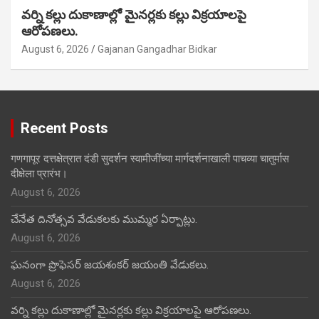
వర్ని కల్లు దుకాణాల్లో మైనర్లకు కల్లు విక్రయాలపై
ఆరోపణలు.
August 6, 2026
Gajanan Gangadhar Bidkar
Recent Posts
गणगापूर दत्तक्षेत्रात दंडी सुदर्शन स्वामीजींच्या मार्गदर्शनाखाली पाचव्या चातुर्मास
दीक्षेला प्रारंभ।
August 6, 2026
చేనేత దినోత్సవ వేడుకలకు ముమ్మర ఏర్పాట్లు.
August 6, 2026
ఘనంగా ప్రొఫెసర్ జయశంకర్ జయంతి వేడుకలు.
August 6, 2026
వర్ని కల్లు దుకాణాల్లో మైనర్లకు కల్లు విక్రయాలపై ఆరోపణలు.