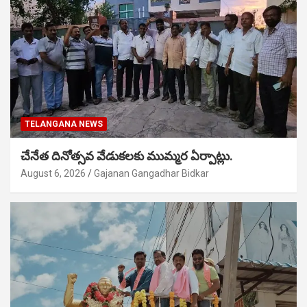
TELANGANA NEWS
చేనేత దినోత్సవ వేడుకలకు ముమ్మర ఏర్పాట్లు.
August 6, 2026
Gajanan Gangadhar Bidkar