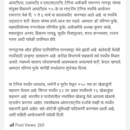
आयटीएफ, एआयटीए व एमएसएलटीए टेनिस अकॅडमी रामनगर नागपूर यांच्या
संयुक्त विद्यमाने आयटीएफ १५-के या राष्ट्रीय टेनिस स्पर्धेचे आयोजन
रामनगर येथे दि. १ ते ६ मार्च या कालावधीत करण्यात आले आहे. या स्पर्धेचे
उद्घाटन श्री. केदार यांच्या हस्ते आज पार पडले. आमदार डॉ. परिणय फुके,
महापालिकेच्या नगरसेवक परिणीता फुके, अकॅडमीचे अध्यक्ष कुमार काळे,
श्यामसुंदर अय्यर, विक्रम नायडू, सुधीर भिवापूरकर, शरद कन्नमवार, राजन
नायर आदी यावेळी उपस्थित होते.
नागपूरच्या ऑल इंडिया प्रतियोगिता मानकापूर येथे झाली आहे. बालेवाडी येथेही
स्पर्धेसाठी उत्कृष्ट वातावरण आहे. क्रीडा विभागाचे सहकार्य सर्व स्पर्धेस मिळत
असते. त्यामध्ये सातत्य जोपासण्याची आवश्यकता असल्याचे श्री. केदार म्हणाले.
आमदार परिणय फुके यांनीही स्पर्धकांना शुभेच्छा दिल्या.
या टेनिस स्पर्धेत थायलंड, जर्मनी व युरोप येथून १५० च्या वर खेळाडूंनी
सहभाग घेतला आहे. सिंगल स्पर्धेत ३२ तर डबल स्पर्धेमध्ये १६ खेळाडूंचा
सहभाग आहे. भारतीय व परदेशातील नामांकित खेळाडू येथे आपल्या खेळाचे
प्रदर्शन करणार आहेत. त्यासोबतच आंतरराष्ट्रीय दर्जाचे पंचही या स्पर्धेत
सहभागी झाले आहेत. क्ले-कोर्टची सुविधाही याठिकाणी करण्यात आली आहे,
अशी माहिती आयोजकांनी यावेळी दिली.
Post Views:
260