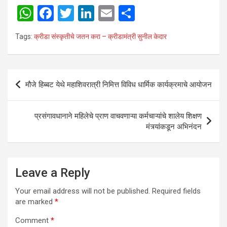
W
F
T
Li
E
S
h
a
wi
n
m
h
Tags:
क्रीडा संस्कृतीचे जतन करा – क्रीडामंत्री सुनील केदार
at
ce
tt
ke
ail
ar
s
b
er
dI
e
A
o
n
Post
मौजे हिब्बट येथे महाशिवरात्री निमित्त विविध धार्मिक कार्यक्रमाचे आयोजन
p
o
navigation
p
k
प्रसंगावधानाने महिलेचे प्राण वाचवणाऱ्या कर्मचाऱ्यांचे शालेय शिक्षण
मंत्र्यांकडून अभिनंदन
Leave a Reply
Your email address will not be published.
Required fields
are marked
*
Comment
*