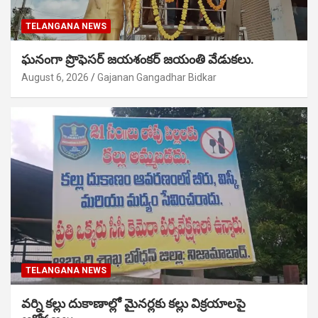
TELANGANA NEWS
ఘనంగా ప్రొఫెసర్ జయశంకర్ జయంతి వేడుకలు.
August 6, 2026
Gajanan Gangadhar Bidkar
TELANGANA NEWS
వర్ని కల్లు దుకాణాల్లో మైనర్లకు కల్లు విక్రయాలపై