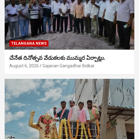
TELANGANA NEWS
చేనేత దినోత్సవ వేడుకలకు ముమ్మర ఏర్పాట్లు.
August 6, 2026
Gajanan Gangadhar Bidkar