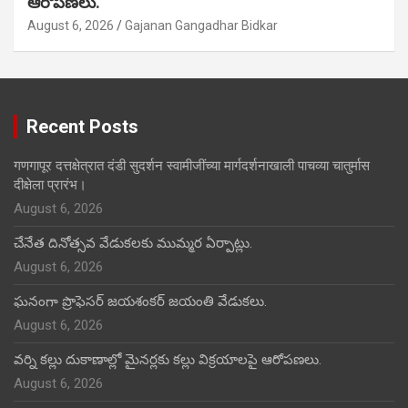
ఆరోపణలు.
August 6, 2026
Gajanan Gangadhar Bidkar
Recent Posts
गणगापूर दत्तक्षेत्रात दंडी सुदर्शन स्वामीजींच्या मार्गदर्शनाखाली पाचव्या चातुर्मास
दीक्षेला प्रारंभ।
August 6, 2026
చేనేత దినోత్సవ వేడుకలకు ముమ్మర ఏర్పాట్లు.
August 6, 2026
ఘనంగా ప్రొఫెసర్ జయశంకర్ జయంతి వేడుకలు.
August 6, 2026
వర్ని కల్లు దుకాణాల్లో మైనర్లకు కల్లు విక్రయాలపై ఆరోపణలు.
August 6, 2026