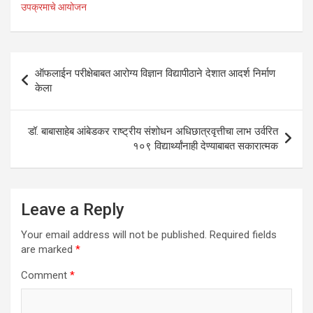
उपक्रमाचे आयोजन
s
b
er
dI
e
A
o
n
p
o
Post
ऑफलाईन परीक्षेबाबत आरोग्य विज्ञान विद्यापीठाने देशात आदर्श निर्माण
p
k
navigation
केला
डॉ. बाबासाहेब आंबेडकर राष्ट्रीय संशोधन अधिछात्रवृत्तीचा लाभ उर्वरित
१०९ विद्यार्थ्यांनाही देण्याबाबत सकारात्मक
Leave a Reply
Your email address will not be published.
Required fields
are marked
*
Comment
*