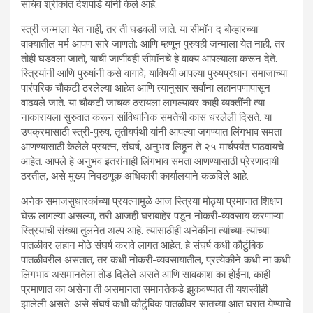
सचिव श्रीकांत देशपांडे यांनी केले आहे.
स्त्री जन्माला येत नाही, तर ती घडवली जाते. या सीमॉन द बोव्हारच्या
वाक्यातील मर्म आपण सारे जाणतो; आणि म्हणून पुरुषही जन्माला येत नाही, तर
तोही घडवला जातो, याची जाणीवही सीमॉनचे हे वाक्य आपल्याला करून देते.
स्त्रियांनी आणि पुरुषांनी कसे वागावे, याविषयी आपल्या पुरुषप्रधान समाजाच्या
पारंपरिक चौकटी ठरलेल्या आहेत आणि त्यानुसार सर्वांना लहानपणापासून
वाढवले जाते. या चौकटी जाचक ठरायला लागल्यावर काही व्यक्तींनी त्या
नाकारायला सुरुवात करून सांविधानिक समतेची कास धरलेली दिसते. या
उपक्रमासाठी स्त्री-पुरुष, तृतीयपंथी यांनी आपल्या जगण्यात लिंगभाव समता
आणण्यासाठी केलेले प्रयत्न, संघर्ष, अनुभव लिहून ते २५ मार्चपर्यंत पाठवायचे
आहेत. आपले हे अनुभव इतरांनाही लिंगभाव समता आणण्यासाठी प्रेरणादायी
ठरतील, असे मुख्य निवडणूक अधिकारी कार्यालयाने कळविले आहे.
अनेक समाजसुधारकांच्या प्रयत्नामुळे आज स्त्रिया मोठ्या प्रमाणात शिक्षण
घेऊ लागल्या असल्या, तरी आजही घराबाहेर पडून नोकरी-व्यवसाय करणाऱ्या
स्त्रियांची संख्या तुलनेत अल्प आहे. त्यासाठीही अनेकींना त्यांच्या-त्यांच्या
पातळीवर लहान मोठे संघर्ष करावे लागत आहेत. हे संघर्ष कधी कौटुंबिक
पातळीवरील असतात, तर कधी नोकरी-व्यवसायातील, प्रत्येकीने कधी ना कधी
लिंगभाव असमानतेला तोंड दिलेले असते आणि सावकाश का होईना, काही
प्रमाणात का असेना ती असमानता समानतेकडे झुकवण्यात ती यशस्वीही
झालेली असते. असे संघर्ष कधी कौटुंबिक पातळीवर सातच्या आत घरात येण्याचे